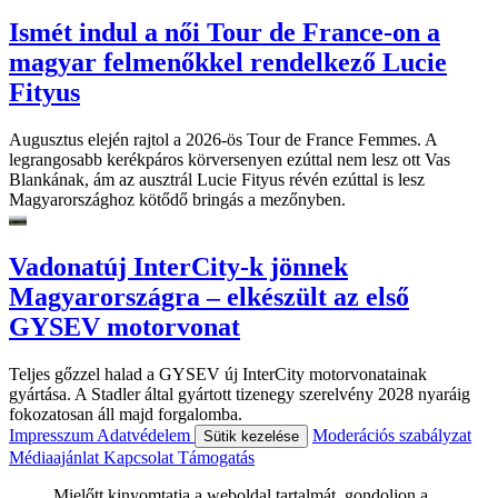
Ismét indul a női Tour de France-on a
magyar felmenőkkel rendelkező Lucie
Fityus
Augusztus elején rajtol a 2026-ös Tour de France Femmes. A
legrangosabb kerékpáros körversenyen ezúttal nem lesz ott Vas
Blankának, ám az ausztrál Lucie Fityus révén ezúttal is lesz
Magyarországhoz kötődő bringás a mezőnyben.
Vadonatúj InterCity-k jönnek
Magyarországra – elkészült az első
GYSEV motorvonat
Teljes gőzzel halad a GYSEV új InterCity motorvonatainak
gyártása. A Stadler által gyártott tizenegy szerelvény 2028 nyaráig
fokozatosan áll majd forgalomba.
Impresszum
Adatvédelem
Moderációs szabályzat
Sütik kezelése
Médiaajánlat
Kapcsolat
Támogatás
Mielőtt kinyomtatja a weboldal tartalmát, gondoljon a