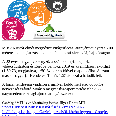
Milák Kristóf címét megvédve világcsúccsal aranyérmet nyert a 200
méteres pillangóúszást kedden a budapesti vizes világbajnokságon.
A 22 éves magyar versenyző, a szám olimpiai bajnoka,
világcsúcstartója és Európa-bajnoka 2019-es kvangdzsui rekordját
(1:50.73) megjavítva, 1:50.34 perces idővel csapott célba. A szám
másik magyarja, Kenderesi Tamás 1:55.20-szal a hatodik lett.
A hazai rendezésű viadalon a magyar küldöttség első dobogós
helyezését szállító Milák a magyar úszósport történetének 33.
nagymedencés világbajnoki aranyát szerezte.
GazMag
/
MTI
4 éve
A borítókép forrása: Illyés Tibor / MTI
Sport
Budapest
Milák Kristóf
úszás
Vizes vb 2022
Itt állíthatja be, hogy a GazMag az elsők között legyen a Google-