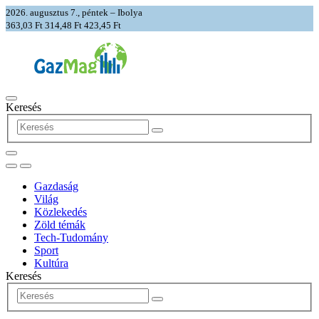
2026. augusztus 7., péntek – Ibolya
363,03 Ft
314,48 Ft
423,45 Ft
Keresés
Gazdaság
Világ
Közlekedés
Zöld témák
Tech-Tudomány
Sport
Kultúra
Keresés