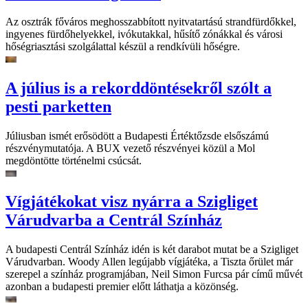
Az osztrák főváros meghosszabbított nyitvatartású strandfürdőkkel,
ingyenes fürdőhelyekkel, ivókutakkal, hűsítő zónákkal és városi
hőségriasztási szolgálattal készül a rendkívüli hőségre.
A július is a rekorddöntésekről szólt a
pesti parketten
Júliusban ismét erősödött a Budapesti Értéktőzsde elsőszámú
részvénymutatója. A BUX vezető részvényei közül a Mol
megdöntötte történelmi csúcsát.
Vígjátékokat visz nyárra a Szigliget
Várudvarba a Centrál Színház
A budapesti Centrál Színház idén is két darabot mutat be a Szigliget
Várudvarban. Woody Allen legújabb vígjátéka, a Tiszta őrület már
szerepel a színház programjában, Neil Simon Furcsa pár című művét
azonban a budapesti premier előtt láthatja a közönség.