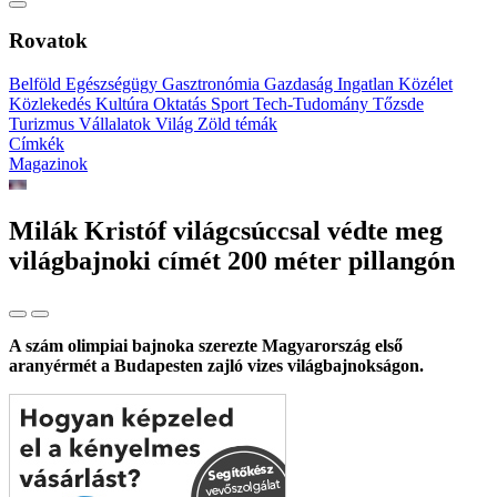
Rovatok
Belföld
Egészségügy
Gasztronómia
Gazdaság
Ingatlan
Közélet
Közlekedés
Kultúra
Oktatás
Sport
Tech-Tudomány
Tőzsde
Turizmus
Vállalatok
Világ
Zöld témák
Címkék
Magazinok
Milák Kristóf világcsúccsal védte meg
világbajnoki címét 200 méter pillangón
A szám olimpiai bajnoka szerezte Magyarország első
aranyérmét a Budapesten zajló vizes világbajnokságon.