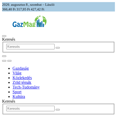
2026. augusztus 8., szombat – László
366,40 Ft
317,95 Ft
427,42 Ft
Keresés
Gazdaság
Világ
Közlekedés
Zöld témák
Tech-Tudomány
Sport
Kultúra
Keresés