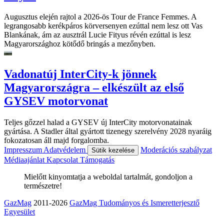
Augusztus elején rajtol a 2026-ös Tour de France Femmes. A
legrangosabb kerékpáros körversenyen ezúttal nem lesz ott Vas
Blankának, ám az ausztrál Lucie Fityus révén ezúttal is lesz
Magyarországhoz kötődő bringás a mezőnyben.
Vadonatúj InterCity-k jönnek
Magyarországra – elkészült az első
GYSEV motorvonat
Teljes gőzzel halad a GYSEV új InterCity motorvonatainak
gyártása. A Stadler által gyártott tizenegy szerelvény 2028 nyaráig
fokozatosan áll majd forgalomba.
Impresszum
Adatvédelem
Moderációs szabályzat
Sütik kezelése
Médiaajánlat
Kapcsolat
Támogatás
Mielőtt kinyomtatja a weboldal tartalmát, gondoljon a
természetre!
GazMag
2011-2026
GazMag Tudományos és Ismeretterjesztő
Egyesület