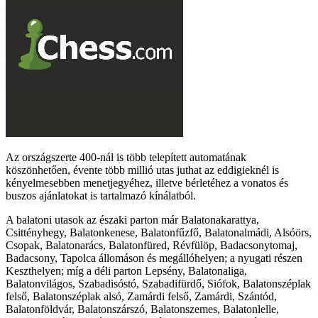
Az országszerte 400-nál is több telepített automatának
köszönhetően, évente több millió utas juthat az eddigieknél is
kényelmesebben menetjegyéhez, illetve bérletéhez a vonatos és
buszos ajánlatokat is tartalmazó kínálatból.
A balatoni utasok az északi parton már Balatonakarattya,
Csittényhegy, Balatonkenese, Balatonfűzfő, Balatonalmádi, Alsóörs,
Csopak, Balatonarács, Balatonfüred, Révfülöp, Badacsonytomaj,
Badacsony, Tapolca állomáson és megállóhelyen; a nyugati részen
Keszthelyen; míg a déli parton Lepsény, Balatonaliga,
Balatonvilágos, Szabadisóstó, Szabadifürdő, Siófok, Balatonszéplak
felső, Balatonszéplak alsó, Zamárdi felső, Zamárdi, Szántód,
Balatonföldvár, Balatonszárszó, Balatonszemes, Balatonlelle,