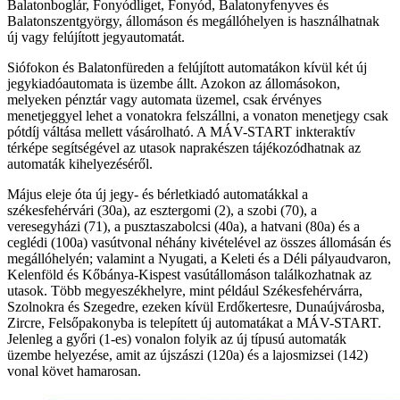
Balatonboglár, Fonyódliget, Fonyód, Balatonyfenyves és
Balatonszentgyörgy, állomáson és megállóhelyen is használhatnak
új vagy felújított jegyautomatát.
Siófokon és Balatonfüreden a felújított automatákon kívül két új
jegykiadóautomata is üzembe állt. Azokon az állomásokon,
melyeken pénztár vagy automata üzemel, csak érvényes
menetjeggyel lehet a vonatokra felszállni, a vonaton menetjegy csak
pótdíj váltása mellett vásárolható. A MÁV-START inkteraktív
térképe segítségével az utasok naprakészen tájékozódhatnak az
automaták kihelyezéséről.
Május eleje óta új jegy- és bérletkiadó automatákkal a
székesfehérvári (30a), az esztergomi (2), a szobi (70), a
veresegyházi (71), a pusztaszabolcsi (40a), a hatvani (80a) és a
ceglédi (100a) vasútvonal néhány kivételével az összes állomásán és
megállóhelyén; valamint a Nyugati, a Keleti és a Déli pályaudvaron,
Kelenföld és Kőbánya-Kispest vasútállomáson találkozhatnak az
utasok. Több megyeszékhelyre, mint például Székesfehérvárra,
Szolnokra és Szegedre, ezeken kívül Erdőkertesre, Dunaújvárosba,
Zircre, Felsőpakonyba is telepített új automatákat a MÁV-START.
Jelenleg a győri (1-es) vonalon folyik az új típusú automaták
üzembe helyezése, amit az újszászi (120a) és a lajosmizsei (142)
vonal követ hamarosan.