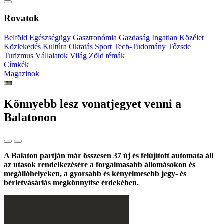
Rovatok
Belföld
Egészségügy
Gasztronómia
Gazdaság
Ingatlan
Közélet
Közlekedés
Kultúra
Oktatás
Sport
Tech-Tudomány
Tőzsde
Turizmus
Vállalatok
Világ
Zöld témák
Címkék
Magazinok
Könnyebb lesz vonatjegyet venni a
Balatonon
A Balaton partján már összesen 37 új és felújított automata áll
az utasok rendelkezésére a forgalmasabb állomásokon és
megállóhelyeken, a gyorsabb és kényelmesebb jegy- és
bérletvásárlás megkönnyítse érdekében.