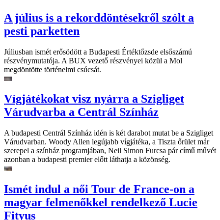
A július is a rekorddöntésekről szólt a
pesti parketten
Júliusban ismét erősödött a Budapesti Értéktőzsde elsőszámú
részvénymutatója. A BUX vezető részvényei közül a Mol
megdöntötte történelmi csúcsát.
Vígjátékokat visz nyárra a Szigliget
Várudvarba a Centrál Színház
A budapesti Centrál Színház idén is két darabot mutat be a Szigliget
Várudvarban. Woody Allen legújabb vígjátéka, a Tiszta őrület már
szerepel a színház programjában, Neil Simon Furcsa pár című művét
azonban a budapesti premier előtt láthatja a közönség.
Ismét indul a női Tour de France-on a
magyar felmenőkkel rendelkező Lucie
Fityus