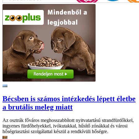
Bécsben is számos intézkedés lépett életbe
a brutális meleg miatt
Az osztrák főváros meghosszabbított nyitvatartású strandfürdőkkel,
ingyenes fürdőhelyekkel, ivókutakkal, hűsítő zónákkal és városi
hőségriasztási szolgálattal készül a rendkívüli hőségre.