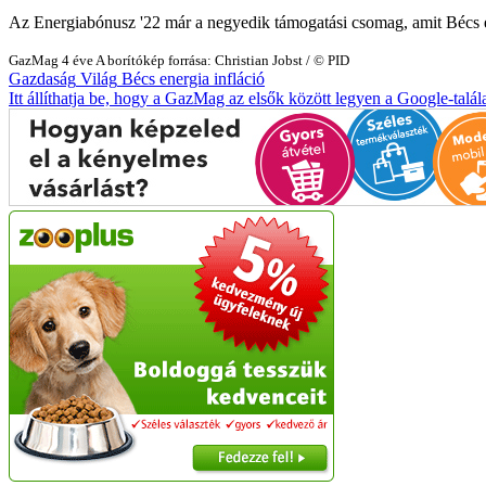
Az Energiabónusz '22 már a negyedik támogatási csomag, amit Bécs eb
GazMag
4 éve
A borítókép forrása: Christian Jobst / © PID
Gazdaság
Világ
Bécs
energia
infláció
Itt állíthatja be, hogy a GazMag az elsők között legyen a Google-talál