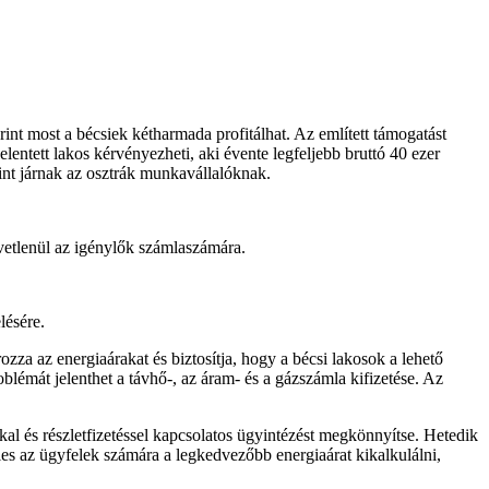
int most a bécsiek kétharmada profitálhat. Az említett támogatást
entett lakos kérvényezheti, aki évente legfeljebb bruttó 40 ezer
rint járnak az osztrák munkavállalóknak.
vetlenül az igénylők számlaszámára.
lésére.
za az energiaárakat és biztosítja, hogy a bécsi lakosok a lehető
lémát jelenthet a távhő-, az áram- és a gázszámla kifizetése. Az
kal és részletfizetéssel kapcsolatos ügyintézést megkönnyítse. Hetedik
es az ügyfelek számára a legkedvezőbb energiaárat kikalkulálni,