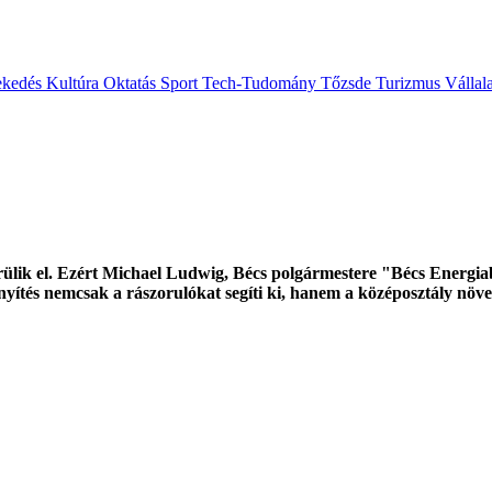
ekedés
Kultúra
Oktatás
Sport
Tech-Tudomány
Tőzsde
Turizmus
Vállal
erülik el. Ezért Michael Ludwig, Bécs polgármestere "Bécs Energia
önnyítés nemcsak a rászorulókat segíti ki, hanem a középosztály növ