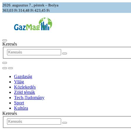
2026. augusztus 7., péntek – Ibolya
363,03 Ft
314,48 Ft
423,45 Ft
Keresés
Gazdaság
Világ
Közlekedés
Zöld témák
Tech-Tudomány
Sport
Kultúra
Keresés