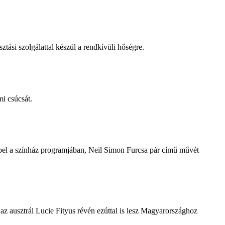
tási szolgálattal készül a rendkívüli hőségre.
i csúcsát.
repel a színház programjában, Neil Simon Furcsa pár című művét
z ausztrál Lucie Fityus révén ezúttal is lesz Magyarországhoz