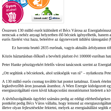
Összesen 130 millió eurót különített el Bécs Városa az Energiabónusz 
nemcsak a nehéz anyagi helyzetben élő bécsiek igényelhetik, hanem a k
eurós fizetést visz haza, beleértve az úgynevezett üdülési támogatást
Ez havonta bruttó 2835 eurónak, vagyis aktuális árfolyamon több
Közös háztartásban élőknél a bevételi plafont évi 100000 euróban ha
Peter Hanke pénzügyekért felelős városi tanácsnok szerint az Energiab
Ott segítünk a bécsieknek, ahol szükségük van rá
– nyilatkozta Pete
A 130 millió eurós csomag további hat pontot tartalmaz. Ennek értelmé
legkedvezőbb áron jussanak áramhoz. A Wien Energie kidolgozott egy ú
energiaszolgáltató ezen kívül kikapcsolási moratóriumot hirdetett a kö
A távhőszolgáltatás ügyfelei számára pedig az eddigi elérhetőségeken 
pontként pedig Bécs Város vállalta, hogy lemond az energiaszolgáltat
illetve olyan fejlesztésekbe fektetni, melyek az energiaátállást segítik e