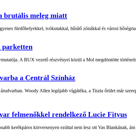
a brutális meleg miatt
yenes fürdőhelyekkel, ivókutakkal, hűsítő zónákkal és városi hőségriasz
i parketten
ymutatója. A BUX vezető részvényei közül a Mol megdöntötte történelm
dvarba a Centrál Színház
 Várudvarban. Woody Allen legújabb vígjátéka, a Tiszta őrület már sze
yar felmenőkkel rendelkező Lucie Fityus
sabb kerékpáros körversenyen ezúttal nem lesz ott Vas Blankának, ám a