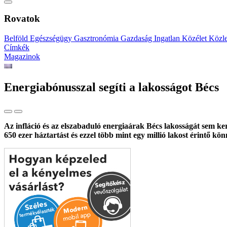
Rovatok
Belföld
Egészségügy
Gasztronómia
Gazdaság
Ingatlan
Közélet
Közl
Címkék
Magazinok
Energiabónusszal segíti a lakosságot Bécs
Az infláció és az elszabaduló energiaárak Bécs lakosságát sem k
650 ezer háztartást és ezzel több mint egy millió lakost érintő k