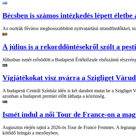
Bécsben is számos intézkedés lépett életbe 
Az osztrák főváros meghosszabbított nyitvatartású strandfürdőkkel, ing
A július is a rekorddöntésekről szólt a pest
Júliusban ismét erősödött a Budapesti Értéktőzsde elsőszámú részvén
Vígjátékokat visz nyárra a Szigliget Váru
A budapesti Centrál Színház idén is két darabot mutat be a Szigliget
azonban a budapesti premier előtt láthatja a közönség.
Ismét indul a női Tour de France-on a mag
Augusztus elején rajtol a 2026-ös Tour de France Femmes. A legrango
kötődő bringás a mezőnyben.