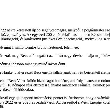
'22 névre keresztelt újabb segélycsomagra, melyből a polgármester szer
özéposztály is. Az egyszeri 200 eurós felajánlást minden Bécsben bejel
 (Urlaubsgeld) és karácsonyi jutalékot (Weihnachtsgeld), melyek jog sze
 mint 1 millió forintos bruttó fizetésnek felel meg.
tározták meg. Bécs a támogatást az utolsó negyedévben utalja majd köz
ónusz '22 több mint egymillió lakost érint.
r Hanke, utalva ezzel Bécs enegiavállalatának nemrég bejelentett áreme
ben Bécs Város külön bizottságot hoz létre, ami folyamatosan monitoroz
j, 18 hónapos részletfizetési ajánlatot mindazok számára, akiknek prob
vetkező téli időszakra.
kívül egy új központi információs pontot is létrehozott, hogy a számlák
ó a 2022-es és 2023-as osztalékáról. Az összegből a Wien Energie kötel
lő.