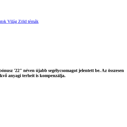
atok
Világ
Zöld témák
bónusz '22" néven újabb segélycsomagot jelentett be. Az összesen
ekvő anyagi terheit is kompenzálja.