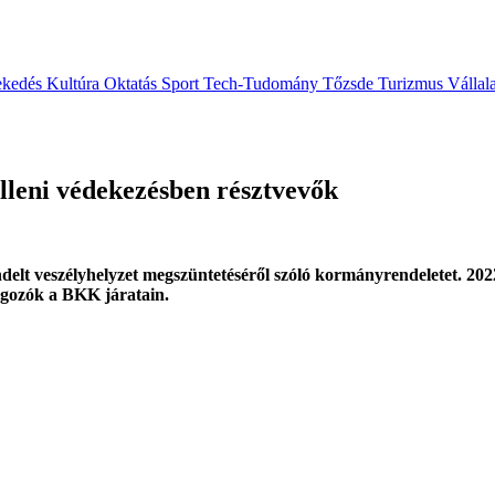
ekedés
Kultúra
Oktatás
Sport
Tech-Tudomány
Tőzsde
Turizmus
Vállal
elleni védekezésben résztvevők
lt veszélyhelyzet megszüntetéséről szóló kormányrendeletet. 2022
olgozók a BKK járatain.