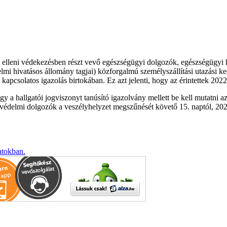
ány elleni védekezésben részt vevő egészségügyi dolgozók, egészségügyi 
elmi hivatásos állomány tagjai) közforgalmú személyszállítási utazási 
apcsolatos igazolás birtokában. Ez azt jelenti, hogy az érintettek 2022
hallgatói jogviszonyt tanúsító igazolvány mellett be kell mutatni az ing
dvédelmi dolgozók a veszélyhelyzet megszűnését követő 15. naptól, 2022
atokban.