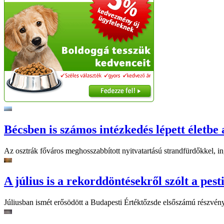
Bécsben is számos intézkedés lépett életbe 
Az osztrák főváros meghosszabbított nyitvatartású strandfürdőkkel, ing
A július is a rekorddöntésekről szólt a pest
Júliusban ismét erősödött a Budapesti Értéktőzsde elsőszámú részvén