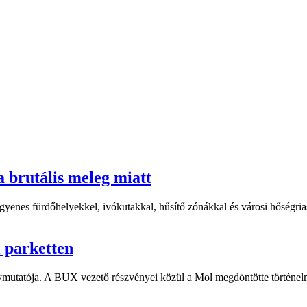
a brutális meleg miatt
yenes fürdőhelyekkel, ivókutakkal, hűsítő zónákkal és városi hőségriasz
i parketten
ymutatója. A BUX vezető részvényei közül a Mol megdöntötte történelm