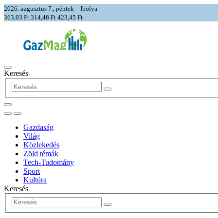
2026. augusztus 7., péntek – Ibolya
363,03 Ft
314,48 Ft
423,45 Ft
Keresés
Gazdaság
Világ
Közlekedés
Zöld témák
Tech-Tudomány
Sport
Kultúra
Keresés