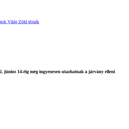
atok
Világ
Zöld témák
. június 14-éig még ingyenesen utazhatnak a járvány elleni