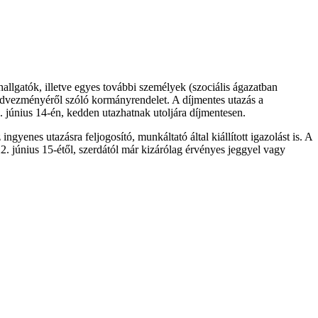
hallgatók, illetve egyes további személyek (szociális ágazatban
kedvezményéről szóló kormányrendelet. A díjmentes utazás a
. június 14-én, kedden utazhatnak utoljára díjmentesen.
yenes utazásra feljogosító, munkáltató által kiállított igazolást is. A
. június 15-étől, szerdától már kizárólag érvényes jeggyel vagy