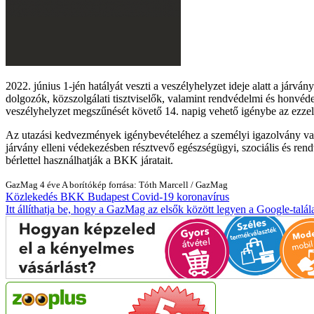
2022. június 1-jén hatályát veszti a veszélyhelyzet ideje alatt a járv
dolgozók, közszolgálati tisztviselők, valamint rendvédelmi és honvéd
veszélyhelyzet megszűnését követő 14. napig vehető igénybe az ezzel k
Az utazási kedvezmények igénybevételéhez a személyi igazolvány vagy a 
járvány elleni védekezésben résztvevő egészségügyi, szociális és ren
bérlettel használhatják a BKK járatait.
GazMag
4 éve
A borítókép forrása: Tóth Marcell / GazMag
Közlekedés
BKK
Budapest
Covid-19
koronavírus
Itt állíthatja be, hogy a GazMag az elsők között legyen a Google-talál