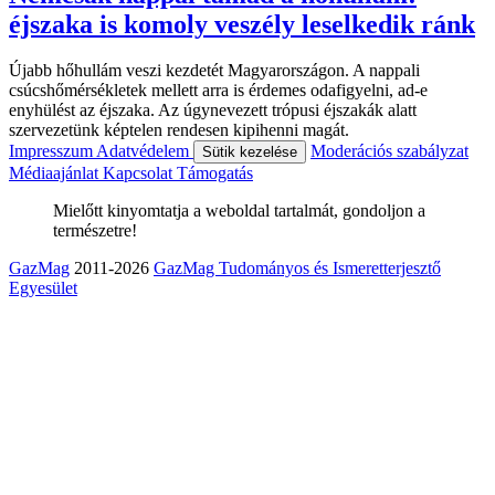
éjszaka is komoly veszély leselkedik ránk
Újabb hőhullám veszi kezdetét Magyarországon. A nappali
csúcshőmérsékletek mellett arra is érdemes odafigyelni, ad-e
enyhülést az éjszaka. Az úgynevezett trópusi éjszakák alatt
szervezetünk képtelen rendesen kipihenni magát.
Impresszum
Adatvédelem
Moderációs szabályzat
Sütik kezelése
Médiaajánlat
Kapcsolat
Támogatás
Mielőtt kinyomtatja a weboldal tartalmát, gondoljon a
természetre!
GazMag
2011-2026
GazMag Tudományos és Ismeretterjesztő
Egyesület