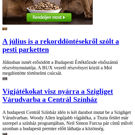
A július is a rekorddöntésekről szólt a
pesti parketten
Júliusban ismét erősödött a Budapesti Értéktőzsde elsőszámú
részvénymutatója. A BUX vezető részvényei közül a Mol
megdöntötte történelmi csúcsát.
Vígjátékokat visz nyárra a Szigliget
Várudvarba a Centrál Színház
A budapesti Centrál Színház idén is két darabot mutat be a Szigliget
Várudvarban. Woody Allen legújabb vígjátéka, a Tiszta őrület már
szerepel a színház programjában, Neil Simon Furcsa pár című művét
azonban a budapesti premier előtt láthatja a közönség.