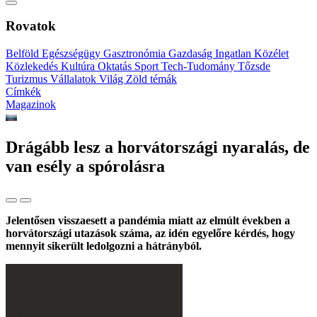
Rovatok
Belföld
Egészségügy
Gasztronómia
Gazdaság
Ingatlan
Közélet
Közlekedés
Kultúra
Oktatás
Sport
Tech-Tudomány
Tőzsde
Turizmus
Vállalatok
Világ
Zöld témák
Címkék
Magazinok
Drágább lesz a horvátországi nyaralás, de
van esély a spórolásra
Jelentősen visszaesett a pandémia miatt az elmúlt években a
horvátországi utazások száma, az idén egyelőre kérdés, hogy
mennyit sikerült ledolgozni a hátrányból.