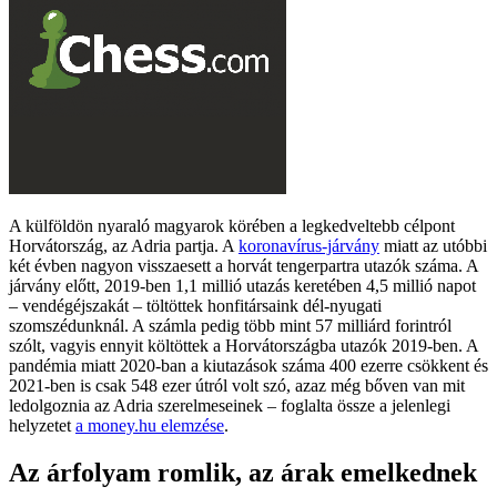
A külföldön nyaraló magyarok körében a legkedveltebb célpont
Horvátország, az Adria partja. A
koronavírus-járvány
miatt az utóbbi
két évben nagyon visszaesett a horvát tengerpartra utazók száma. A
járvány előtt, 2019-ben 1,1 millió utazás keretében 4,5 millió napot
– vendégéjszakát – töltöttek honfitársaink dél-nyugati
szomszédunknál. A számla pedig több mint 57 milliárd forintról
szólt, vagyis ennyit költöttek a Horvátországba utazók 2019-ben. A
pandémia miatt 2020-ban a kiutazások száma 400 ezerre csökkent és
2021-ben is csak 548 ezer útról volt szó, azaz még bőven van mit
ledolgoznia az Adria szerelmeseinek – foglalta össze a jelenlegi
helyzetet
a money.hu elemzése
.
Az árfolyam romlik, az árak emelkednek