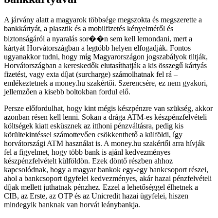
A járvány alatt a magyarok többsége megszokta és megszerette a
bankkártyát, a plasztik és a mobilfizetés kényelméről és
biztonságáról a nyaralás sor��n sem kell lemondani, mert a
kártyát Horvátországban a legtöbb helyen elfogadják. Fontos
ugyanakkor tudni, hogy míg Magyarországon jogszabályok tiltják,
Horvátországban a kereskedők elutasíthatják a kis összegű kártyás
fizetést, vagy exta díjat (surcharge) számolhatnak fel rá –
emlékeztetnek a money.hu szakértői. Szerencsére, ez nem gyakori,
jellemzően a kisebb boltokban fordul elő.
Persze előfordulhat, hogy kint mégis készpénzre van szükség, akkor
azonban résen kell lenni. Sokan a drága ATM-es készpénzfelvételi
költségek kiatt esküsznek az itthoni pénzváltásra, pedig kis
körültekintéssel számottevően csökkenthető a külföldi, így
horvátországi ATM használat is. A money.hu szakértői arra hívják
fel a figyelmet, hogy több bank is ajánl kedvezményes
készpénzfelvételt külföldön. Ezek döntő részben ahhoz
kapcsolódnak, hogy a magyar bankok egy-egy bankcsoport részei,
ahol a bankcsoport ügyfelei kedvezményes, akár hazai pénzfelvételi
díjak mellett juthatnak pénzhez. Ezzel a lehetőséggel élhetnek a
CIB, az Erste, az OTP és az Unicredit hazai ügyfelei, hiszen
mindegyik banknak van horvát leánybankja.