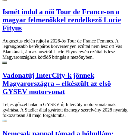
Ismét indul a női Tour de France-on a
magyar felmenőkkel rendelkező Lucie
Fityus
Augusztus elején rajtol a 2026-ös Tour de France Femmes. A
legrangosabb kerékpáros körversenyen ezúttal nem lesz ott Vas
Blankának, ám az ausztrál Lucie Fityus révén ezúttal is lesz
Magyarországhoz kötődő bringás a mezőnyben.
Vadonatúj InterCity-k jönnek
Magyarországra – elkészült az első
GYSEV motorvonat
Teljes gőzzel halad a GYSEV új InterCity motorvonatainak
gyártása. A Stadler által gyártott tizenegy szerelvény 2028 nyaráig
fokozatosan áll majd forgalomba.
Nemcsak nappal támad a hőhullám: