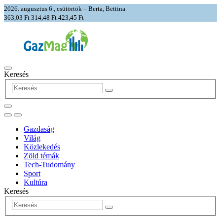
2026. augusztus 6., csütörtök – Berta, Bettina
363,03 Ft
314,48 Ft
423,45 Ft
Keresés
Gazdaság
Világ
Közlekedés
Zöld témák
Tech-Tudomány
Sport
Kultúra
Keresés