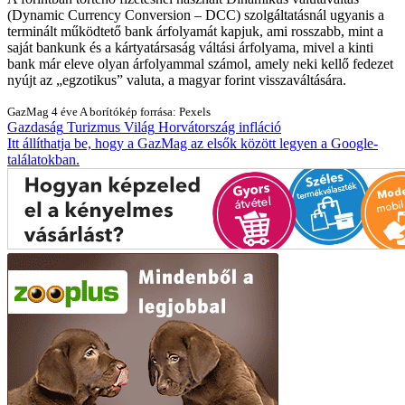
(Dynamic Currency Conversion – DCC) szolgáltatásnál ugyanis a
terminált működtető bank árfolyamát kapjuk, ami rosszabb, mint a
saját bankunk és a kártyatársaság váltási árfolyama, mivel a kinti
bank már eleve olyan árfolyammal számol, amely neki kellő fedezet
nyújt az „egzotikus” valuta, a magyar forint visszaváltására.
GazMag
4 éve
A borítókép forrása: Pexels
Gazdaság
Turizmus
Világ
Horvátország
infláció
Itt állíthatja be, hogy a GazMag az elsők között legyen a Google-
találatokban.