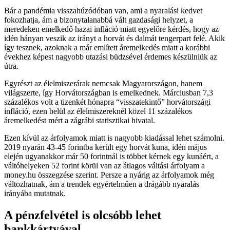
Bár a pandémia visszahúzódóban van, ami a nyaralási kedvet
fokozhatja, ám a bizonytalanabbá vált gazdasági helyzet, a
meredeken emelkedő hazai infláció miatt egyelőre kérdés, hogy az
idén hányan veszik az irányt a horvát és dalmát tengerpart felé. Akik
így tesznek, azoknak a már említett áremelkedés miatt a korábbi
évekhez képest nagyobb utazási büdzsével érdemes készülniük az
útra.
Egyrészt az élelmiszerárak nemcsak Magyarországon, hanem
világszerte, így Horvátországban is emelkednek. Márciusban 7,3
százalékos volt a tizenkét hónapra “visszatekintő” horvátországi
infláció, ezen belül az élelmiszereknél közel 11 százalékos
áremelkedést mért a zágrábi statisztikai hivatal.
Ezen kívül az árfolyamok miatt is nagyobb kiadással lehet számolni.
2019 nyarán 43-45 forintba került egy horvát kuna, idén május
elején ugyanakkor már 50 forintnál is többet kérnek egy kunáért, a
váltóhelyeken 52 forint körül van az átlagos váltási árfolyam a
money.hu összegzése szerint. Persze a nyárig az árfolyamok még
változhatnak, ám a trendek egyértelműen a drágább nyaralás
irányába mutatnak.
A pénzfelvétel is olcsóbb lehet
bankkártyával