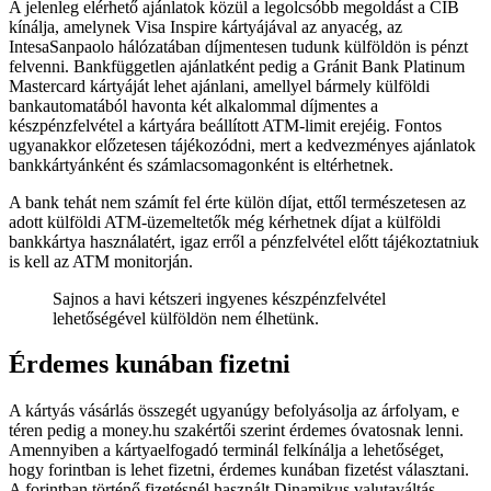
A jelenleg elérhető ajánlatok közül a legolcsóbb megoldást a CIB
kínálja, amelynek Visa Inspire kártyájával az anyacég, az
IntesaSanpaolo hálózatában díjmentesen tudunk külföldön is pénzt
felvenni. Bankfüggetlen ajánlatként pedig a Gránit Bank Platinum
Mastercard kártyáját lehet ajánlani, amellyel bármely külföldi
bankautomatából havonta két alkalommal díjmentes a
készpénzfelvétel a kártyára beállított ATM-limit erejéig. Fontos
ugyanakkor előzetesen tájékozódni, mert a kedvezményes ajánlatok
bankkártyánként és számlacsomagonként is eltérhetnek.
A bank tehát nem számít fel érte külön díjat, ettől természetesen az
adott külföldi ATM-üzemeltetők még kérhetnek díjat a külföldi
bankkártya használatért, igaz erről a pénzfelvétel előtt tájékoztatniuk
is kell az ATM monitorján.
Sajnos a havi kétszeri ingyenes készpénzfelvétel
lehetőségével külföldön nem élhetünk.
Érdemes kunában fizetni
A kártyás vásárlás összegét ugyanúgy befolyásolja az árfolyam, e
téren pedig a money.hu szakértői szerint érdemes óvatosnak lenni.
Amennyiben a kártyaelfogadó terminál felkínálja a lehetőséget,
hogy forintban is lehet fizetni, érdemes kunában fizetést választani.
A forintban történő fizetésnél használt Dinamikus valutaváltás