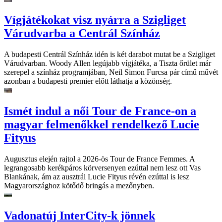
Vígjátékokat visz nyárra a Szigliget
Várudvarba a Centrál Színház
A budapesti Centrál Színház idén is két darabot mutat be a Szigliget
Várudvarban. Woody Allen legújabb vígjátéka, a Tiszta őrület már
szerepel a színház programjában, Neil Simon Furcsa pár című művét
azonban a budapesti premier előtt láthatja a közönség.
Ismét indul a női Tour de France-on a
magyar felmenőkkel rendelkező Lucie
Fityus
Augusztus elején rajtol a 2026-ös Tour de France Femmes. A
legrangosabb kerékpáros körversenyen ezúttal nem lesz ott Vas
Blankának, ám az ausztrál Lucie Fityus révén ezúttal is lesz
Magyarországhoz kötődő bringás a mezőnyben.
Vadonatúj InterCity-k jönnek