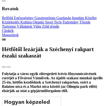
Rovatok
Belföld
Egészségügy
Gasztronómia
Gazdaság
Ingatlan
Közélet
Közlekedés
Kultúra
Oktatás
Sport
Tech-Tudomány
Tőzsde
Turizmus
Vállalatok
Világ
Zöld témák
Címkék
Magazinok
Hétfőtől lezárják a Széchenyi rakpart
északi szakaszát
Folytatja a város egyik elöregedett ivóvíz-főnyomócsövének
cseréjét a Fővárosi Vízművek. Az újabb szakasz munkái április
25-én, hétfőn kezdődnek a Széchenyi rakparton, ezért a
Balaton utca és a Markó utca között (az Olimpia park előtt)
elzárják az utat a gépjárműforgalom elől.