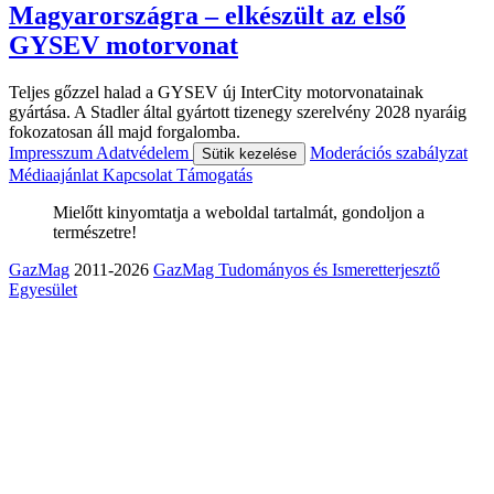
Magyarországra – elkészült az első
GYSEV motorvonat
Teljes gőzzel halad a GYSEV új InterCity motorvonatainak
gyártása. A Stadler által gyártott tizenegy szerelvény 2028 nyaráig
fokozatosan áll majd forgalomba.
Impresszum
Adatvédelem
Moderációs szabályzat
Sütik kezelése
Médiaajánlat
Kapcsolat
Támogatás
Mielőtt kinyomtatja a weboldal tartalmát, gondoljon a
természetre!
GazMag
2011-2026
GazMag Tudományos és Ismeretterjesztő
Egyesület