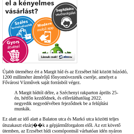
Újabb üteméhez ért a Margit híd és az Erzsébet híd között húzódó,
1200 milliméter átmérőjű főnyomóvezeték cseréje, amelyet a
Fővárosi Vízművek saját forrásból végez.
A Margit hídtól délre, a Széchenyi rakparton április 25-
én, hétfőn kezdődnek, és előreláthatólag 2022.
negyedik negyedévében fejeződnek be a felújítási
munkák.
Ez alatt az idő alatt a Balaton utca és Markó utca közötti teljes
útszakaszt elzárj��k a gépjárműforgalom elől. Az ezt követő
ütemben, az Erzsébet hídi csomópontnál várhatóan idén nyáron