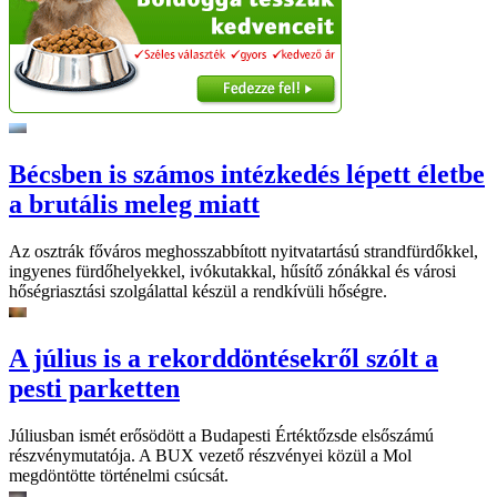
Bécsben is számos intézkedés lépett életbe
a brutális meleg miatt
Az osztrák főváros meghosszabbított nyitvatartású strandfürdőkkel,
ingyenes fürdőhelyekkel, ivókutakkal, hűsítő zónákkal és városi
hőségriasztási szolgálattal készül a rendkívüli hőségre.
A július is a rekorddöntésekről szólt a
pesti parketten
Júliusban ismét erősödött a Budapesti Értéktőzsde elsőszámú
részvénymutatója. A BUX vezető részvényei közül a Mol
megdöntötte történelmi csúcsát.