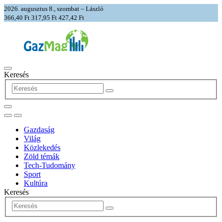
2026. augusztus 8., szombat – László
366,40 Ft
317,95 Ft
427,42 Ft
Keresés
Gazdaság
Világ
Közlekedés
Zöld témák
Tech-Tudomány
Sport
Kultúra
Keresés