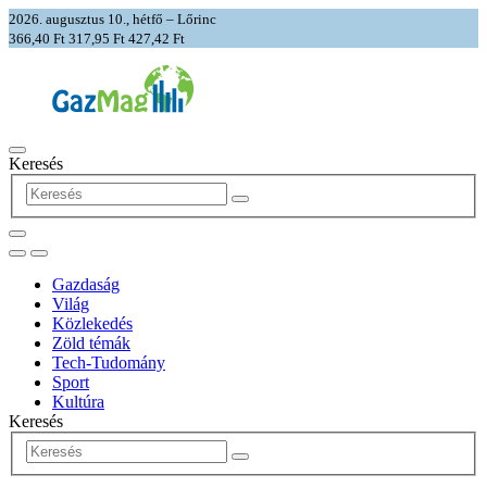
2026. augusztus 10., hétfő – Lőrinc
366,40 Ft
317,95 Ft
427,42 Ft
Keresés
Gazdaság
Világ
Közlekedés
Zöld témák
Tech-Tudomány
Sport
Kultúra
Keresés