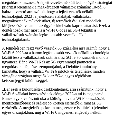
megoldások lesznek. A fejlett vezeték nélküli technológiák stratégiai
prioritást jelentenek a megkérdezett vállalatok számára: 10-ből 8
hálózati vezető arra számít, hogy a fejlett vezeték nélküli
technológiák 2023-ra jelentősen átalakítják vállalatukat,
megváltoztatják működésüket, új termékek és üzleti modellek
kifejlesztését, valamint az ügyfelekkel való kapcsolattartást. Ezek a
döntéshozók már most is a Wi-Fi 6-ot és az 5G-t tekintik a
vállalkozásuk számára legkritikusabb vezeték nélküli
technológiáknak.
A felmérésben részt vevő vezetők 65 százaléka arra számít, hogy a
Wi-Fi 6 2023-ra a három legfontosabb vezeték nélküli technológia
között lesz a vállalkozásuk számára, az 5G-re 76 százalék mondta
ugyanezt. Bár a Wi-Fi 6 és az 5G egyenrangú partnerek a
megoldások kiépítése szempontjából, a Deloitte tanulmánya
kimutatta, hogy a vállalati Wi-Fi 6 pilotok és telepítések minden
vizsgált országban megelőzik az 5G-t, egyes régiókban
kétszámjegyű különbséggel.
Bár ezek a különbségek csökkenhetnek, arra számítunk, hogy a
Wi-Fi 6 vállalati bevezetésének előnye 2022-n túl is megmarad.
Ennek egyik valószínű oka a költség, mivel a Wi-Fi 6 eszközök
megfizethetőbbek és szélesebb körben elérhetőek, mint az 5G
eszközök. A megfelelő spektrum megszerzése is kihívást jelenthet
egyes országokban: míg a Wi-Fi 6 ingyenes, engedély nélküli