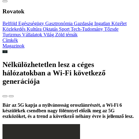
Rovatok
Belföld
Egészségügy
Gasztronómia
Gazdaság
Ingatlan
Közélet
Közlekedés
Kultúra
Oktatás
Sport
Tech-Tudomány
Tőzsde
Turizmus
Vállalatok
Világ
Zöld témák
Címkék
Magazinok
Nélkülözhetetlen lesz a céges
hálózatokban a Wi-Fi következő
generációja
Bár az 5G kapja a nyilvánosság oroszlánrészét, a Wi-Fi 6
készülékek csendben nagy fölénnyel előzik meg az 5G
eszközöket, és a trend a következő néhány évre is jellemző lesz.