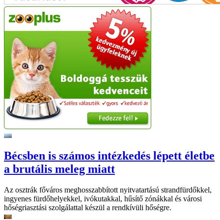
Bécsben is számos intézkedés lépett életbe
a brutális meleg miatt
Az osztrák főváros meghosszabbított nyitvatartású strandfürdőkkel,
ingyenes fürdőhelyekkel, ivókutakkal, hűsítő zónákkal és városi
hőségriasztási szolgálattal készül a rendkívüli hőségre.