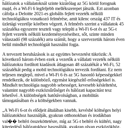
hálózatok a vállalatoknál szinte kizárólag az 5G körül forognak
majd, és a Wi-Fi 6 legfeljebb mellékszerepet játszik. Ezt azonban
cáfolja a Deloitte 2021-es globális fejlett vezeték nélküli
technológiákra vonatkozó felmérése, amit kilenc ország 437 IT és
üzletági vezetője körében végzett. A felmérés szerint a vállalatok 45
százaléka egyszerre teszteli vagy telepíti a Wi-Fi 6-ot és az 5G-t
fejlett vezeték nélküli kezdeményezéseihez, sőt, szinte minden
válaszadó (98 százalék) arra számít, hogy a szervezetük három éven
belül mindkét technológiát használni fogja.
A tervezett beruházások is az együttes bevezetést tükrözik: A
következő három évben ezek a vezetők a vállalati vezeték nélküli
hálózatokra fordított kiadások átlagosan 48 százalékát a Wi-Fi, 52
százalékát pedig a mobil technológiákra tervezik fordítani. Ez nem
teljesen meglepő, mivel a Wi-Fi 6 és az 5G hasonló képességekkel
rendelkezik, de különböző, egymást kiegészítő erősségekkel is.
Mindkét technológia nagyobb sebességet, kevesebb késleltetést,
valamint nagyobb eszközsűrűséget és hálózati kapacitást tesz
lehetővé. A különbségek hatótávolságban, a mobilitás
támogatásában és a költségekben vannak.
A Wi-Fi 6-ot és elődjeit általában kisebb, kevésbé költséges helyi
hálózatokhoz használják, gyakran otthonokban és irodákban
val�� beltéri összeköttetésre, míg az 5G-t beltéri és kültéri, nagy
kiterjedésű hálózatokhoz használják, gyakran olyan eszközökhöz,