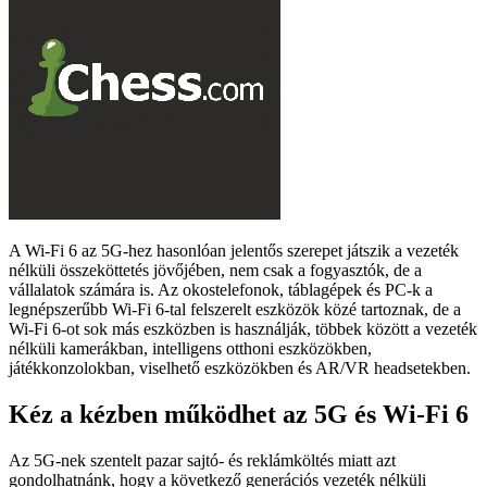
A Wi-Fi 6 az 5G-hez hasonlóan jelentős szerepet játszik a vezeték
nélküli összeköttetés jövőjében, nem csak a fogyasztók, de a
vállalatok számára is. Az okostelefonok, táblagépek és PC-k a
legnépszerűbb Wi-Fi 6-tal felszerelt eszközök közé tartoznak, de a
Wi-Fi 6-ot sok más eszközben is használják, többek között a vezeték
nélküli kamerákban, intelligens otthoni eszközökben,
játékkonzolokban, viselhető eszközökben és AR/VR headsetekben.
Kéz a kézben működhet az 5G és Wi-Fi 6
Az 5G-nek szentelt pazar sajtó- és reklámköltés miatt azt
gondolhatnánk, hogy a következő generációs vezeték nélküli