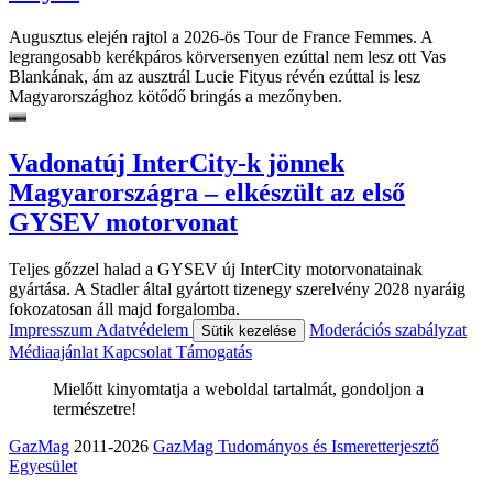
Augusztus elején rajtol a 2026-ös Tour de France Femmes. A
legrangosabb kerékpáros körversenyen ezúttal nem lesz ott Vas
Blankának, ám az ausztrál Lucie Fityus révén ezúttal is lesz
Magyarországhoz kötődő bringás a mezőnyben.
Vadonatúj InterCity-k jönnek
Magyarországra – elkészült az első
GYSEV motorvonat
Teljes gőzzel halad a GYSEV új InterCity motorvonatainak
gyártása. A Stadler által gyártott tizenegy szerelvény 2028 nyaráig
fokozatosan áll majd forgalomba.
Impresszum
Adatvédelem
Moderációs szabályzat
Sütik kezelése
Médiaajánlat
Kapcsolat
Támogatás
Mielőtt kinyomtatja a weboldal tartalmát, gondoljon a
természetre!
GazMag
2011-2026
GazMag Tudományos és Ismeretterjesztő
Egyesület