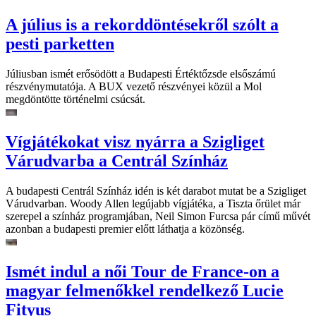
A július is a rekorddöntésekről szólt a
pesti parketten
Júliusban ismét erősödött a Budapesti Értéktőzsde elsőszámú
részvénymutatója. A BUX vezető részvényei közül a Mol
megdöntötte történelmi csúcsát.
Vígjátékokat visz nyárra a Szigliget
Várudvarba a Centrál Színház
A budapesti Centrál Színház idén is két darabot mutat be a Szigliget
Várudvarban. Woody Allen legújabb vígjátéka, a Tiszta őrület már
szerepel a színház programjában, Neil Simon Furcsa pár című művét
azonban a budapesti premier előtt láthatja a közönség.
Ismét indul a női Tour de France-on a
magyar felmenőkkel rendelkező Lucie
Fityus