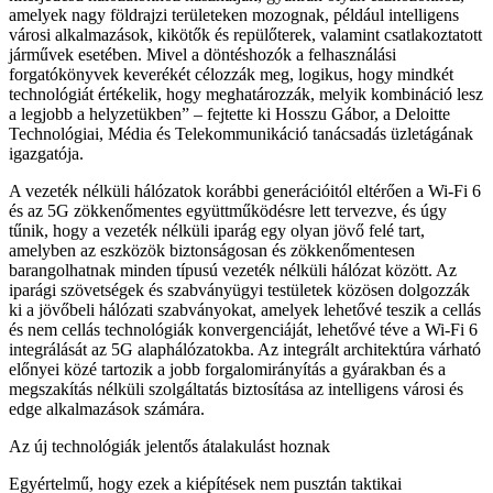
amelyek nagy földrajzi területeken mozognak, például intelligens
városi alkalmazások, kikötők és repülőterek, valamint csatlakoztatott
járművek esetében. Mivel a döntéshozók a felhasználási
forgatókönyvek keverékét célozzák meg, logikus, hogy mindkét
technológiát értékelik, hogy meghatározzák, melyik kombináció lesz
a legjobb a helyzetükben
– fejtette ki Hosszu Gábor, a Deloitte
Technológiai, Média és Telekommunikáció tanácsadás üzletágának
igazgatója.
A vezeték nélküli hálózatok korábbi generációitól eltérően a Wi-Fi 6
és az 5G zökkenőmentes együttműködésre lett tervezve, és úgy
tűnik, hogy a vezeték nélküli iparág egy olyan jövő felé tart,
amelyben az eszközök biztonságosan és zökkenőmentesen
barangolhatnak minden típusú vezeték nélküli hálózat között. Az
iparági szövetségek és szabványügyi testületek közösen dolgozzák
ki a jövőbeli hálózati szabványokat, amelyek lehetővé teszik a cellás
és nem cellás technológiák konvergenciáját, lehetővé téve a Wi-Fi 6
integrálását az 5G alaphálózatokba. Az integrált architektúra várható
előnyei közé tartozik a jobb forgalomirányítás a gyárakban és a
megszakítás nélküli szolgáltatás biztosítása az intelligens városi és
edge alkalmazások számára.
Az új technológiák jelentős átalakulást hoznak
Egyértelmű, hogy ezek a kiépítések nem pusztán taktikai