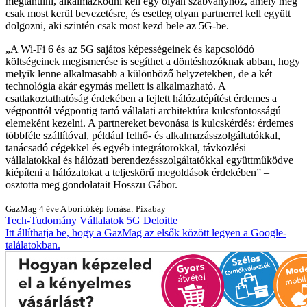
megtanulni, alkalmazkodni kell egy olyan szabványhoz, amely még
csak most kerül bevezetésre, és esetleg olyan partnerrel kell együtt
dolgozni, aki szintén csak most kezd bele az 5G-be.
A Wi-Fi 6 és az 5G sajátos képességeinek és kapcsolódó
költségeinek megismerése is segíthet a döntéshozóknak abban, hogy
melyik lenne alkalmasabb a különböző helyzetekben, de a két
technológia akár egymás mellett is alkalmazható. A
csatlakoztathatóság érdekében a fejlett hálózatépítést érdemes a
végponttól végpontig tartó vállalati architektúra kulcsfontosságú
elemeként kezelni. A partnereket bevonása is kulcskérdés: érdemes
többféle szállítóval, például felhő- és alkalmazásszolgáltatókkal,
tanácsadó cégekkel és egyéb integrátorokkal, távközlési
vállalatokkal és hálózati berendezésszolgáltatókkal együttműködve
kiépíteni a hálózatokat a teljeskörű megoldások érdekében
–
osztotta meg gondolatait Hosszu Gábor.
GazMag
4 éve
A borítókép forrása: Pixabay
Tech-Tudomány
Vállalatok
5G
Deloitte
Itt állíthatja be, hogy a GazMag az elsők között legyen a Google-
találatokban.