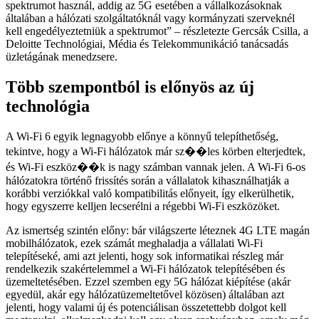
spektrumot használ, addig az 5G esetében a vállalkozásoknak
általában a hálózati szolgáltatóknál vagy kormányzati szerveknél
kell engedélyeztetniük a spektrumot
– részletezte Gercsák Csilla, a
Deloitte Technológiai, Média és Telekommunikáció tanácsadás
üzletágának menedzsere.
Több szempontból is előnyös az új
technológia
A Wi-Fi 6 egyik legnagyobb előnye a könnyű telepíthetőség,
tekintve, hogy a Wi-Fi hálózatok már sz��les körben elterjedtek,
és Wi-Fi eszköz��k is nagy számban vannak jelen. A Wi-Fi 6-os
hálózatokra történő frissítés során a vállalatok kihasználhatják a
korábbi verziókkal való kompatibilitás előnyeit, így elkerülhetik,
hogy egyszerre kelljen lecserélni a régebbi Wi-Fi eszközöket.
Az ismertség szintén előny: bár világszerte léteznek 4G LTE magán
mobilhálózatok, ezek számát meghaladja a vállalati Wi-Fi
telepítéseké, ami azt jelenti, hogy sok informatikai részleg már
rendelkezik szakértelemmel a Wi-Fi hálózatok telepítésében és
üzemeltetésében. Ezzel szemben egy 5G hálózat kiépítése (akár
egyedül, akár egy hálózatüzemeltetővel közösen) általában azt
jelenti, hogy valami új és potenciálisan összetettebb dolgot kell