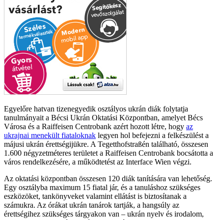
Egyelőre hatvan tizenegyedik osztályos ukrán diák folytatja
tanulmányait a Bécsi Ukrán Oktatási Központban, amelyet Bécs
Városa és a Raiffeisen Centrobank azért hozott létre, hogy
az
ukrajnai menekült fiataloknak
legyen hol befejezni a felkészülést a
májusi ukrán érettségijükre. A Tegetthofstraßén található, összesen
1.600 négyzetméteres területet a Raiffeisen Centrobank bocsátotta a
város rendelkezésére, a működtetést az Interface Wien végzi.
Az oktatási központban összesen 120 diák tanítására van lehetőség.
Egy osztályba maximum 15 fiatal jár, és a tanuláshoz szükséges
eszközöket, tankönyveket valamint ellátást is biztosítanak a
számukra. Az órákat ukrán tanárok tartják, a hangsúly az
érettségihez szükséges tárgyakon van – ukrán nyelv és irodalom,