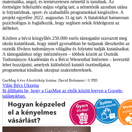
matematika, angol, és természetesen németül is tanulnak. Az
érettségire felkészítés május végéig tart, a németórák azonban utána
is folytatódnak, sport- és szabadidős programokkal kiegészítve. A
projekt egyelőre 2022. augusztus 31-ig tart. A fiatalokkal hamarosan
pszichológus is foglalkozik, hogy segítsen nekik feldolgozni az
átélteket.
Közben a bécsi közgyűlés 250.000 eurós támogatást szavazott meg
ukrán kutatóknak, hogy minél gyorsabban be tudjanak illeszkedni az
osztrák főváros tudományos világába és folytatni tudják kutatásaikat.
A támogatáshoz négy intézményen – többek között az Osztrák
Tudományos Akadémián és a Bécsi Wiesenthal Intézeten – keresztül
lehet hozzájutni, amelyek különböző kutatói ösztöndíjakat,
programokat kínálnak ukrajnai szakembereknek.
GazMag
4 éve
A borítókép forrása: David Bohmann / © PID
Világ
Bécs
Ukrajna
Itt állíthatja be, hogy a GazMag az elsők között legyen a Google-
találatokban.