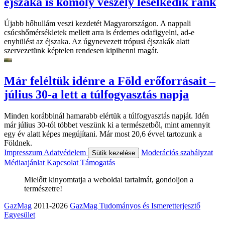
éjszaka is komoly veszély leselkedik ránk
Újabb hőhullám veszi kezdetét Magyarországon. A nappali
csúcshőmérsékletek mellett arra is érdemes odafigyelni, ad-e
enyhülést az éjszaka. Az úgynevezett trópusi éjszakák alatt
szervezetünk képtelen rendesen kipihenni magát.
Már feléltük idénre a Föld erőforrásait –
július 30-a lett a túlfogyasztás napja
Minden korábbinál hamarabb elértük a túlfogyasztás napját. Idén
már július 30-tól többet veszünk ki a természetből, mint amennyit
egy év alatt képes megújítani. Már most 20,6 évvel tartozunk a
Földnek.
Impresszum
Adatvédelem
Moderációs szabályzat
Sütik kezelése
Médiaajánlat
Kapcsolat
Támogatás
Mielőtt kinyomtatja a weboldal tartalmát, gondoljon a
természetre!
GazMag
2011-2026
GazMag Tudományos és Ismeretterjesztő
Egyesület