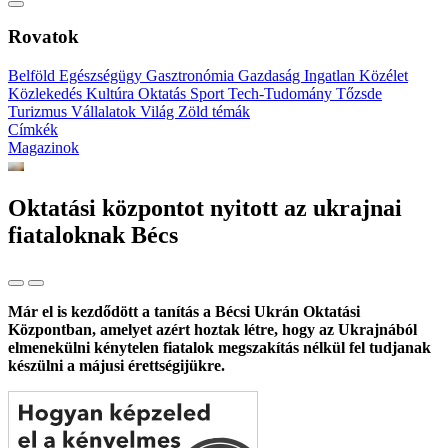
Rovatok
Belföld
Egészségügy
Gasztronómia
Gazdaság
Ingatlan
Közélet
Közlekedés
Kultúra
Oktatás
Sport
Tech-Tudomány
Tőzsde
Turizmus
Vállalatok
Világ
Zöld témák
Címkék
Magazinok
Oktatási központot nyitott az ukrajnai
fiataloknak Bécs
Már el is kezdődött a tanítás a Bécsi Ukrán Oktatási
Központban, amelyet azért hoztak létre, hogy az Ukrajnából
elmenekülni kénytelen fiatalok megszakítás nélkül fel tudjanak
készülni a májusi érettségijükre.