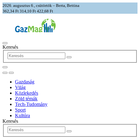
2026. augusztus 6., csütörtök – Berta, Bettina
362,34 Ft
314,10 Ft
422,68 Ft
Keresés
Gazdaság
Világ
Közlekedés
Zöld témák
Tech-Tudomány
Sport
Kultúra
Keresés