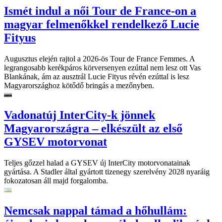
Ismét indul a női Tour de France-on a
magyar felmenőkkel rendelkező Lucie
Fityus
Augusztus elején rajtol a 2026-ös Tour de France Femmes. A
legrangosabb kerékpáros körversenyen ezúttal nem lesz ott Vas
Blankának, ám az ausztrál Lucie Fityus révén ezúttal is lesz
Magyarországhoz kötődő bringás a mezőnyben.
Vadonatúj InterCity-k jönnek
Magyarországra – elkészült az első
GYSEV motorvonat
Teljes gőzzel halad a GYSEV új InterCity motorvonatainak
gyártása. A Stadler által gyártott tizenegy szerelvény 2028 nyaráig
fokozatosan áll majd forgalomba.
Nemcsak nappal támad a hőhullám: