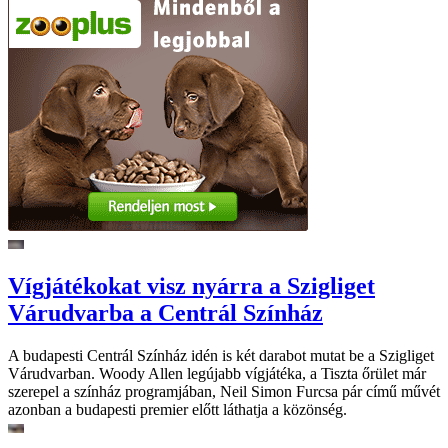
Vígjátékokat visz nyárra a Szigliget
Várudvarba a Centrál Színház
A budapesti Centrál Színház idén is két darabot mutat be a Szigliget
Várudvarban. Woody Allen legújabb vígjátéka, a Tiszta őrület már
szerepel a színház programjában, Neil Simon Furcsa pár című művét
azonban a budapesti premier előtt láthatja a közönség.