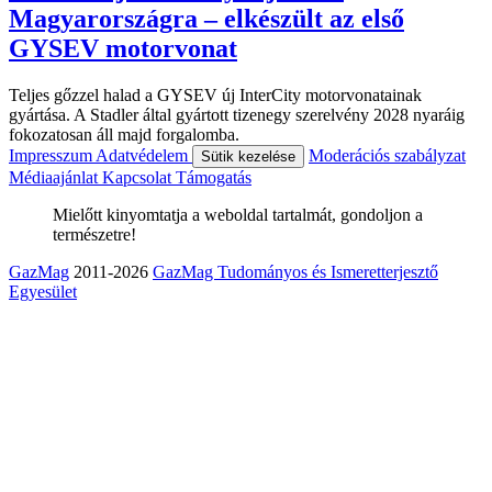
Magyarországra – elkészült az első
GYSEV motorvonat
Teljes gőzzel halad a GYSEV új InterCity motorvonatainak
gyártása. A Stadler által gyártott tizenegy szerelvény 2028 nyaráig
fokozatosan áll majd forgalomba.
Impresszum
Adatvédelem
Moderációs szabályzat
Sütik kezelése
Médiaajánlat
Kapcsolat
Támogatás
Mielőtt kinyomtatja a weboldal tartalmát, gondoljon a
természetre!
GazMag
2011-2026
GazMag Tudományos és Ismeretterjesztő
Egyesület