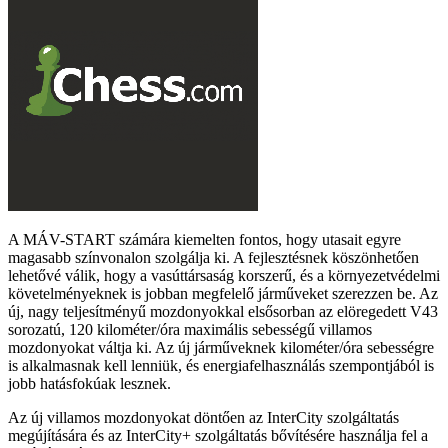
A MÁV-START számára kiemelten fontos, hogy utasait egyre
magasabb színvonalon szolgálja ki. A fejlesztésnek köszönhetően
lehetővé válik, hogy a vasúttársaság korszerű, és a környezetvédelmi
követelményeknek is jobban megfelelő járműveket szerezzen be. Az
új, nagy teljesítményű mozdonyokkal elsősorban az elöregedett V43
sorozatú, 120 kilométer/óra maximális sebességű villamos
mozdonyokat váltja ki. Az új járműveknek kilométer/óra sebességre
is alkalmasnak kell lenniük, és energiafelhasználás szempontjából is
jobb hatásfokúak lesznek.
Az új villamos mozdonyokat döntően az InterCity szolgáltatás
megújítására és az InterCity+ szolgáltatás bővítésére használja fel a