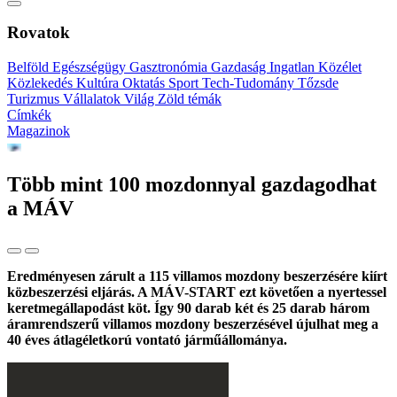
Rovatok
Belföld
Egészségügy
Gasztronómia
Gazdaság
Ingatlan
Közélet
Közlekedés
Kultúra
Oktatás
Sport
Tech-Tudomány
Tőzsde
Turizmus
Vállalatok
Világ
Zöld témák
Címkék
Magazinok
Több mint 100 mozdonnyal gazdagodhat
a MÁV
Eredményesen zárult a 115 villamos mozdony beszerzésére kiírt
közbeszerzési eljárás. A MÁV-START ezt követően a nyertessel
keretmegállapodást köt. Így 90 darab két és 25 darab három
áramrendszerű villamos mozdony beszerzésével újulhat meg a
40 éves átlagéletkorú vontató járműállománya.