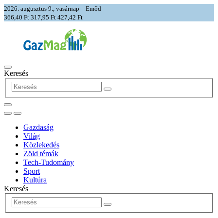
2026. augusztus 9., vasárnap – Emőd
366,40 Ft
317,95 Ft
427,42 Ft
Keresés
Gazdaság
Világ
Közlekedés
Zöld témák
Tech-Tudomány
Sport
Kultúra
Keresés