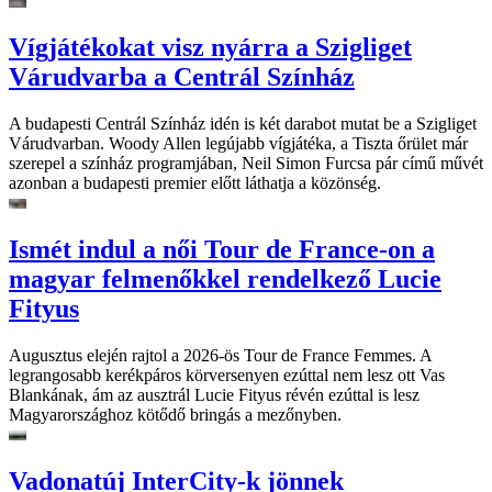
Vígjátékokat visz nyárra a Szigliget
Várudvarba a Centrál Színház
A budapesti Centrál Színház idén is két darabot mutat be a Szigliget
Várudvarban. Woody Allen legújabb vígjátéka, a Tiszta őrület már
szerepel a színház programjában, Neil Simon Furcsa pár című művét
azonban a budapesti premier előtt láthatja a közönség.
Ismét indul a női Tour de France-on a
magyar felmenőkkel rendelkező Lucie
Fityus
Augusztus elején rajtol a 2026-ös Tour de France Femmes. A
legrangosabb kerékpáros körversenyen ezúttal nem lesz ott Vas
Blankának, ám az ausztrál Lucie Fityus révén ezúttal is lesz
Magyarországhoz kötődő bringás a mezőnyben.
Vadonatúj InterCity-k jönnek