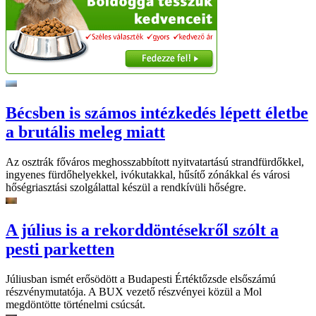
Bécsben is számos intézkedés lépett életbe
a brutális meleg miatt
Az osztrák főváros meghosszabbított nyitvatartású strandfürdőkkel,
ingyenes fürdőhelyekkel, ivókutakkal, hűsítő zónákkal és városi
hőségriasztási szolgálattal készül a rendkívüli hőségre.
A július is a rekorddöntésekről szólt a
pesti parketten
Júliusban ismét erősödött a Budapesti Értéktőzsde elsőszámú
részvénymutatója. A BUX vezető részvényei közül a Mol
megdöntötte történelmi csúcsát.