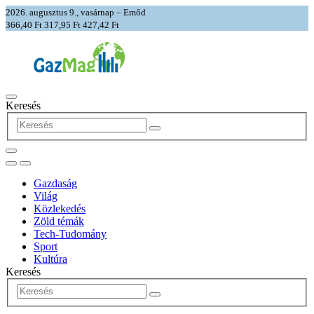
2026. augusztus 9., vasárnap – Emőd
366,40 Ft
317,95 Ft
427,42 Ft
Keresés
Gazdaság
Világ
Közlekedés
Zöld témák
Tech-Tudomány
Sport
Kultúra
Keresés