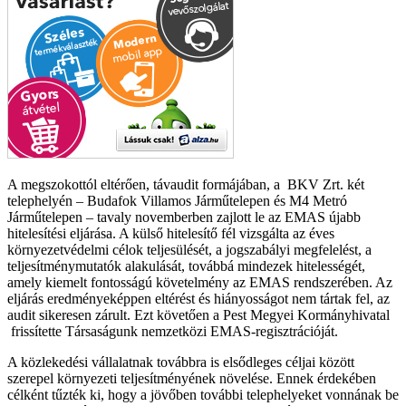
A megszokottól eltérően, távaudit formájában, a BKV Zrt. két
telephelyén – Budafok Villamos Járműtelepen és M4 Metró
Járműtelepen – tavaly novemberben zajlott le az EMAS újabb
hitelesítési eljárása. A külső hitelesítő fél vizsgálta az éves
környezetvédelmi célok teljesülését, a jogszabályi megfelelést, a
teljesítménymutatók alakulását, továbbá mindezek hitelességét,
amely kiemelt fontosságú követelmény az EMAS rendszerében. Az
eljárás eredményeképpen eltérést és hiányosságot nem tártak fel, az
audit sikeresen zárult. Ezt követően a Pest Megyei Kormányhivatal
frissítette Társaságunk nemzetközi EMAS-regisztrációját.
A közlekedési vállalatnak továbbra is elsődleges céljai között
szerepel környezeti teljesítményének növelése. Ennek érdekében
célként tűzték ki, hogy a jövőben további telephelyeket vonnának be