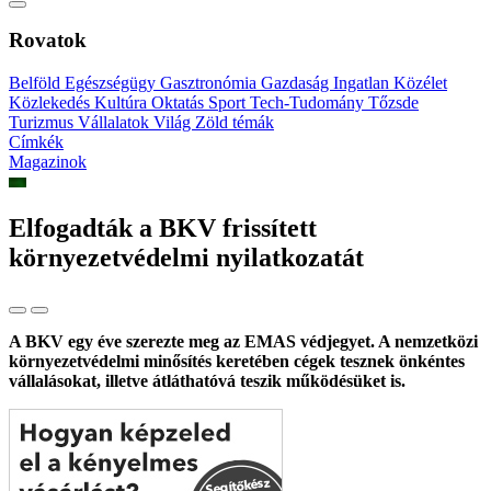
Rovatok
Belföld
Egészségügy
Gasztronómia
Gazdaság
Ingatlan
Közélet
Közlekedés
Kultúra
Oktatás
Sport
Tech-Tudomány
Tőzsde
Turizmus
Vállalatok
Világ
Zöld témák
Címkék
Magazinok
Elfogadták a BKV frissített
környezetvédelmi nyilatkozatát
A BKV egy éve szerezte meg az EMAS védjegyet. A nemzetközi
környezetvédelmi minősítés keretében cégek tesznek önkéntes
vállalásokat, illetve átláthatóvá teszik működésüket is.