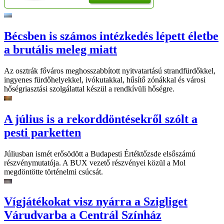
Bécsben is számos intézkedés lépett életbe
a brutális meleg miatt
Az osztrák főváros meghosszabbított nyitvatartású strandfürdőkkel,
ingyenes fürdőhelyekkel, ivókutakkal, hűsítő zónákkal és városi
hőségriasztási szolgálattal készül a rendkívüli hőségre.
A július is a rekorddöntésekről szólt a
pesti parketten
Júliusban ismét erősödött a Budapesti Értéktőzsde elsőszámú
részvénymutatója. A BUX vezető részvényei közül a Mol
megdöntötte történelmi csúcsát.
Vígjátékokat visz nyárra a Szigliget
Várudvarba a Centrál Színház