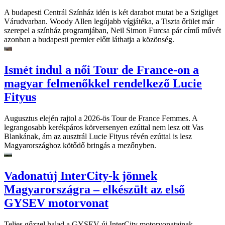
A budapesti Centrál Színház idén is két darabot mutat be a Szigliget
Várudvarban. Woody Allen legújabb vígjátéka, a Tiszta őrület már
szerepel a színház programjában, Neil Simon Furcsa pár című művét
azonban a budapesti premier előtt láthatja a közönség.
Ismét indul a női Tour de France-on a
magyar felmenőkkel rendelkező Lucie
Fityus
Augusztus elején rajtol a 2026-ös Tour de France Femmes. A
legrangosabb kerékpáros körversenyen ezúttal nem lesz ott Vas
Blankának, ám az ausztrál Lucie Fityus révén ezúttal is lesz
Magyarországhoz kötődő bringás a mezőnyben.
Vadonatúj InterCity-k jönnek
Magyarországra – elkészült az első
GYSEV motorvonat
Teljes gőzzel halad a GYSEV új InterCity motorvonatainak