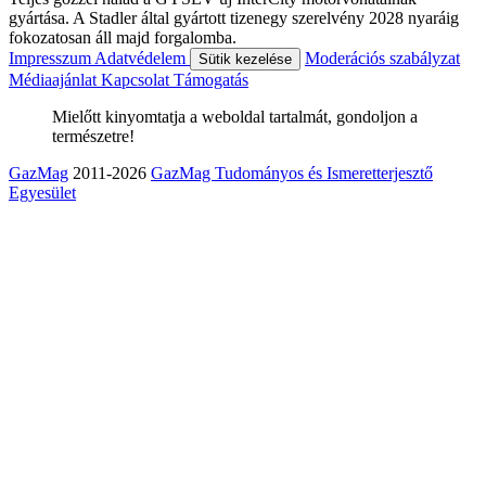
gyártása. A Stadler által gyártott tizenegy szerelvény 2028 nyaráig
fokozatosan áll majd forgalomba.
Impresszum
Adatvédelem
Moderációs szabályzat
Sütik kezelése
Médiaajánlat
Kapcsolat
Támogatás
Mielőtt kinyomtatja a weboldal tartalmát, gondoljon a
természetre!
GazMag
2011-2026
GazMag Tudományos és Ismeretterjesztő
Egyesület