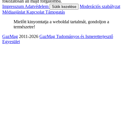
fokozatosan áll majd forgalomba.
Impresszum
Adatvédelem
Moderációs szabályzat
Sütik kezelése
Médiaajánlat
Kapcsolat
Támogatás
Mielőtt kinyomtatja a weboldal tartalmát, gondoljon a
természetre!
GazMag
2011-2026
GazMag Tudományos és Ismeretterjesztő
Egyesület