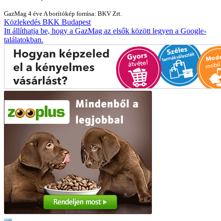
GazMag
4 éve
A borítókép forrása: BKV Zrt.
Közlekedés
BKK
Budapest
Itt állíthatja be, hogy a GazMag az elsők között legyen a Google-
találatokban.