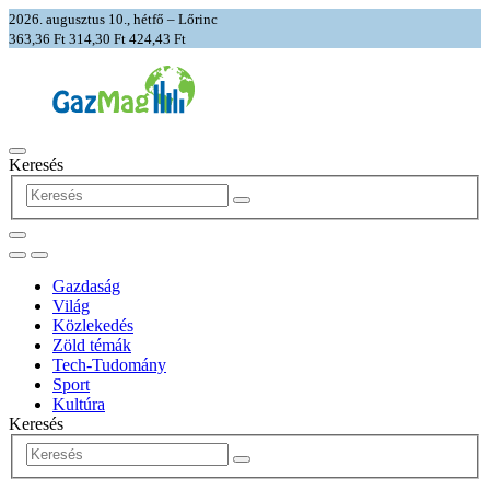
2026. augusztus 10., hétfő – Lőrinc
363,36 Ft
314,30 Ft
424,43 Ft
Keresés
Gazdaság
Világ
Közlekedés
Zöld témák
Tech-Tudomány
Sport
Kultúra
Keresés