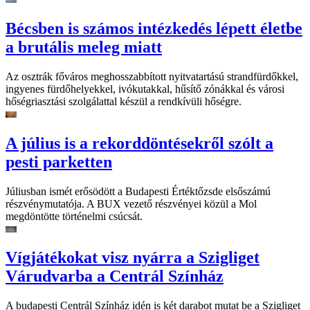
Bécsben is számos intézkedés lépett életbe
a brutális meleg miatt
Az osztrák főváros meghosszabbított nyitvatartású strandfürdőkkel,
ingyenes fürdőhelyekkel, ivókutakkal, hűsítő zónákkal és városi
hőségriasztási szolgálattal készül a rendkívüli hőségre.
A július is a rekorddöntésekről szólt a
pesti parketten
Júliusban ismét erősödött a Budapesti Értéktőzsde elsőszámú
részvénymutatója. A BUX vezető részvényei közül a Mol
megdöntötte történelmi csúcsát.
Vígjátékokat visz nyárra a Szigliget
Várudvarba a Centrál Színház
A budapesti Centrál Színház idén is két darabot mutat be a Szigliget