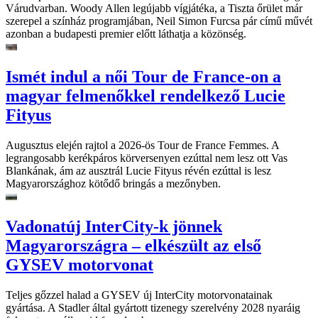
Várudvarban. Woody Allen legújabb vígjátéka, a Tiszta őrület már
szerepel a színház programjában, Neil Simon Furcsa pár című művét
azonban a budapesti premier előtt láthatja a közönség.
Ismét indul a női Tour de France-on a
magyar felmenőkkel rendelkező Lucie
Fityus
Augusztus elején rajtol a 2026-ös Tour de France Femmes. A
legrangosabb kerékpáros körversenyen ezúttal nem lesz ott Vas
Blankának, ám az ausztrál Lucie Fityus révén ezúttal is lesz
Magyarországhoz kötődő bringás a mezőnyben.
Vadonatúj InterCity-k jönnek
Magyarországra – elkészült az első
GYSEV motorvonat
Teljes gőzzel halad a GYSEV új InterCity motorvonatainak
gyártása. A Stadler által gyártott tizenegy szerelvény 2028 nyaráig