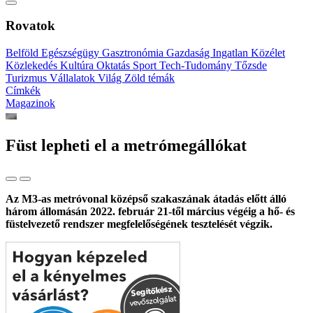
Rovatok
Belföld
Egészségügy
Gasztronómia
Gazdaság
Ingatlan
Közélet
Közlekedés
Kultúra
Oktatás
Sport
Tech-Tudomány
Tőzsde
Turizmus
Vállalatok
Világ
Zöld témák
Címkék
Magazinok
Füst lepheti el a metrómegállókat
Az M3-as metróvonal középső szakaszának átadás előtt álló
három állomásán 2022. február 21-től március végéig a hő- és
füstelvezető rendszer megfelelőségének tesztelését végzik.