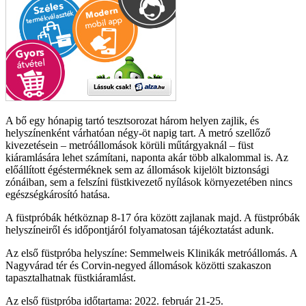
A bő egy hónapig tartó tesztsorozat három helyen zajlik, és
helyszínenként várhatóan négy-öt napig tart. A metró szellőző
kivezetésein – metróállomások körüli műtárgyaknál – füst
kiáramlására lehet számítani, naponta akár több alkalommal is. Az
előállított égésterméknek sem az állomások kijelölt biztonsági
zónáiban, sem a felszíni füstkivezető nyílások környezetében nincs
egészségkárosító hatása.
A füstpróbák hétköznap 8-17 óra között zajlanak majd. A füstpróbák
helyszíneiről és időpontjáról folyamatosan tájékoztatást adunk.
Az első füstpróba helyszíne: Semmelweis Klinikák metróállomás. A
Nagyvárad tér és Corvin-negyed állomások közötti szakaszon
tapasztalhatnak füstkiáramlást.
Az első füstpróba időtartama: 2022. február 21-25.