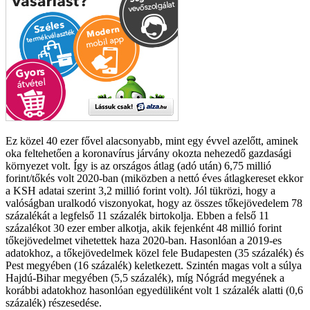
Ez közel 40 ezer fővel alacsonyabb, mint egy évvel azelőtt, aminek
oka feltehetően a koronavírus járvány okozta nehezedő gazdasági
környezet volt. Így is az országos átlag (adó után) 6,75 millió
forint/tőkés volt 2020-ban (miközben a nettó éves átlagkereset ekkor
a KSH adatai szerint 3,2 millió forint volt). Jól tükrözi, hogy a
valóságban uralkodó viszonyokat, hogy az összes tőkejövedelem 78
százalékát a legfelső 11 százalék birtokolja. Ebben a felső 11
százalékot 30 ezer ember alkotja, akik fejenként 48 millió forint
tőkejövedelmet vihetettek haza 2020-ban. Hasonlóan a 2019-es
adatokhoz, a tőkejövedelmek közel fele Budapesten (35 százalék) és
Pest megyében (16 százalék) keletkezett. Szintén magas volt a súlya
Hajdú-Bihar megyében (5,5 százalék), míg Nógrád megyének a
korábbi adatokhoz hasonlóan egyedüliként volt 1 százalék alatti (0,6
százalék) részesedése.