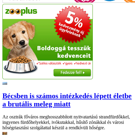
Bécsben is számos intézkedés lépett életbe
a brutális meleg miatt
Az osztrák főváros meghosszabbított nyitvatartású strandfürdőkkel,
ingyenes fürdőhelyekkel, ivókutakkal, hűsítő zónákkal és városi
hőségriasztási szolgálattal készül a rendkívüli hőségre.