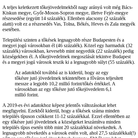
A teljes keletkezett tőkejövedelmekből nagy arányú volt még Bács-
Kiskun megye, Győr-Moson-Sopron megye, illetve Fejér-megye
részesedése (együtt 14 százalék). Ellenben alacsony (2 százalék
alatti) volt ez a részesedés Vas, Tolna, Békés, Heves és Zala megyék
esetében.
Települési szinten a tőkések legnagyobb része Budapesten és a
megyei jogú városokban él (46 százalék). Közel egy harmaduk (32
százalék) városokban, kevesebb mint negyedük (22 százalék) pedig
községekben él. A tőkejövedelmek megoszlását tekintve Budapest
és a megyei jogú városok teszik ki a legnagyobb súlyt (55 százalék).
Az adatokból továbbá az is kiderül, hogy az egy
tőkésre jutó jövedelmek tekintetében a főváros teljesített
messze a legjobb 10,2 millió forint/tőkés értékkel. A
városokban az egy tőkésre jutó tőkejövedelem 6,1
millió forint.
A 2019-es évi adatokhoz képest jelentős változásokat lehet
megfigyelni. Ezekből kiderül, hogy a tőkések száma minden
település típuson csökkent 11-12 százalékkal. Ezzel ellentétben az
egy tőkésre jutó jövedelmek a községeket leszámítva minden
település típus esetén több mint 20 százalékkal növekedtek. A
legnagyobb növekedés a városok estén volt, ahol 27,5 százalékkal(!)