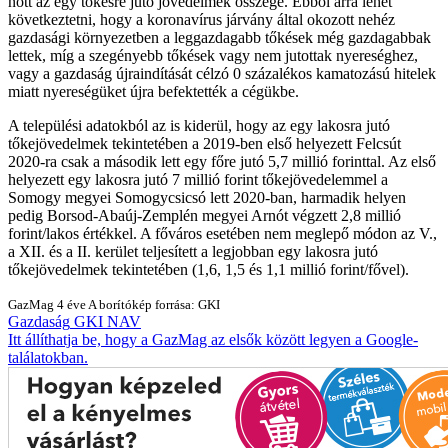
nőtt az egy tőkésre jutó jövedelmek összege. Ebből arra lehet
következtetni, hogy a koronavírus járvány által okozott nehéz
gazdasági környezetben a leggazdagabb tőkések még gazdagabbak
lettek, míg a szegényebb tőkések vagy nem jutottak nyereséghez,
vagy a gazdaság újraindítását célzó 0 százalékos kamatozású hitelek
miatt nyereségüket újra befektették a cégükbe.
A települési adatokból az is kiderül, hogy az egy lakosra jutó
tőkejövedelmek tekintetében a 2019-ben első helyezett Felcsút
2020-ra csak a második lett egy főre jutó 5,7 millió forinttal. Az első
helyezett egy lakosra jutó 7 millió forint tőkejövedelemmel a
Somogy megyei Somogycsicsó lett 2020-ban, harmadik helyen
pedig Borsod-Abaúj-Zemplén megyei Arnót végzett 2,8 millió
forint/lakos értékkel. A főváros esetében nem meglepő módon az V.,
a XII. és a II. kerület teljesített a legjobban egy lakosra jutó
tőkejövedelmek tekintetében (1,6, 1,5 és 1,1 millió forint/fővel).
GazMag
4 éve
A borítókép forrása: GKI
Gazdaság
GKI
NAV
Itt állíthatja be, hogy a GazMag az elsők között legyen a Google-
találatokban.