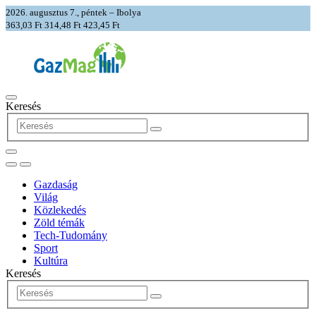
2026. augusztus 7., péntek – Ibolya
363,03 Ft
314,48 Ft
423,45 Ft
Keresés
Gazdaság
Világ
Közlekedés
Zöld témák
Tech-Tudomány
Sport
Kultúra
Keresés