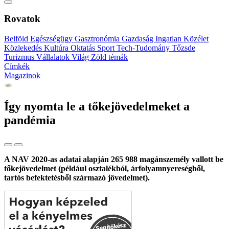
Rovatok
Belföld
Egészségügy
Gasztronómia
Gazdaság
Ingatlan
Közélet
Közlekedés
Kultúra
Oktatás
Sport
Tech-Tudomány
Tőzsde
Turizmus
Vállalatok
Világ
Zöld témák
Címkék
Magazinok
Így nyomta le a tőkejövedelmeket a
pandémia
A NAV 2020-as adatai alapján 265 988 magánszemély vallott be
tőkejövedelmet (például osztalékból, árfolyamnyereségből,
tartós befektetésből származó jövedelmet).