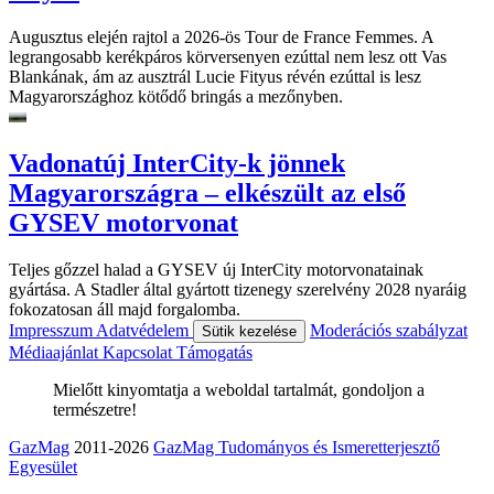
Augusztus elején rajtol a 2026-ös Tour de France Femmes. A
legrangosabb kerékpáros körversenyen ezúttal nem lesz ott Vas
Blankának, ám az ausztrál Lucie Fityus révén ezúttal is lesz
Magyarországhoz kötődő bringás a mezőnyben.
Vadonatúj InterCity-k jönnek
Magyarországra – elkészült az első
GYSEV motorvonat
Teljes gőzzel halad a GYSEV új InterCity motorvonatainak
gyártása. A Stadler által gyártott tizenegy szerelvény 2028 nyaráig
fokozatosan áll majd forgalomba.
Impresszum
Adatvédelem
Moderációs szabályzat
Sütik kezelése
Médiaajánlat
Kapcsolat
Támogatás
Mielőtt kinyomtatja a weboldal tartalmát, gondoljon a
természetre!
GazMag
2011-2026
GazMag Tudományos és Ismeretterjesztő
Egyesület