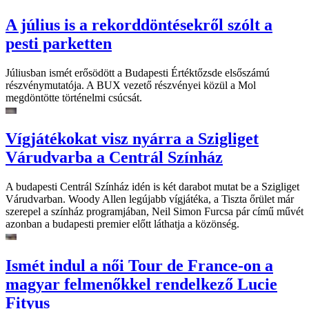
A július is a rekorddöntésekről szólt a
pesti parketten
Júliusban ismét erősödött a Budapesti Értéktőzsde elsőszámú
részvénymutatója. A BUX vezető részvényei közül a Mol
megdöntötte történelmi csúcsát.
Vígjátékokat visz nyárra a Szigliget
Várudvarba a Centrál Színház
A budapesti Centrál Színház idén is két darabot mutat be a Szigliget
Várudvarban. Woody Allen legújabb vígjátéka, a Tiszta őrület már
szerepel a színház programjában, Neil Simon Furcsa pár című művét
azonban a budapesti premier előtt láthatja a közönség.
Ismét indul a női Tour de France-on a
magyar felmenőkkel rendelkező Lucie
Fityus