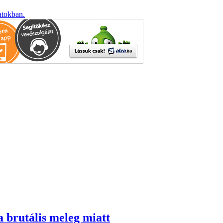
atokban.
a brutális meleg miatt