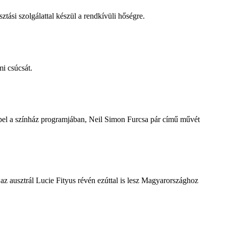
tási szolgálattal készül a rendkívüli hőségre.
i csúcsát.
repel a színház programjában, Neil Simon Furcsa pár című művét
z ausztrál Lucie Fityus révén ezúttal is lesz Magyarországhoz