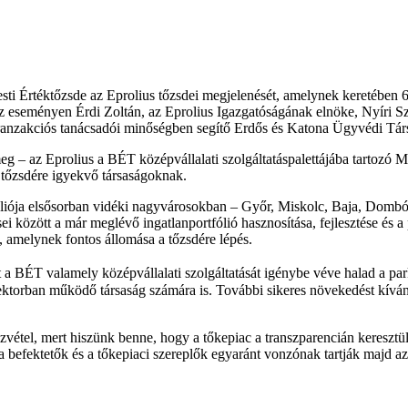
i Értéktőzsde az Eprolius tőzsdei megjelenését, amelynek keretében 6 
z eseményen Érdi Zoltán, az Eprolius Igazgatóságának elnöke, Nyíri Sz
 tranzakciós tanácsadói minőségben segítő Erdős és Katona Ügyvédi Tár
g – az Eprolius a BÉT középvállalati szolgáltatáspalettájába tartozó M
a tőzsdére igyekvő társaságoknak.
fóliója elsősorban vidéki nagyvárosokban – Győr, Miskolc, Baja, Dombóv
sei között a már meglévő ingatlanportfólió hasznosítása, fejlesztése és a 
t, amelynek fontos állomása a tőzsdére lépés.
BÉT valamely középvállalati szolgáltatását igénybe véve halad a parke
szektorban működő társaság számára is. További sikeres növekedést kívá
szvétel, mert hiszünk benne, hogy a tőkepiac a transzparencián keresztül
befektetők és a tőkepiaci szereplők egyaránt vonzónak tartják majd az 