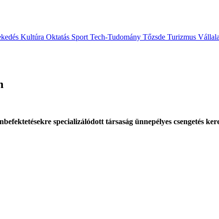
ekedés
Kultúra
Oktatás
Sport
Tech-Tudomány
Tőzsde
Turizmus
Vállal
n
lanbefektetésekre specializálódott társaság ünnepélyes csengetés k