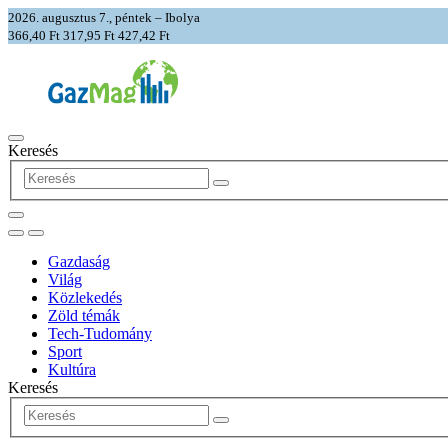
2026. augusztus 7., péntek – Ibolya
366,40 Ft
317,95 Ft
427,42 Ft
Keresés
Gazdaság
Világ
Közlekedés
Zöld témák
Tech-Tudomány
Sport
Kultúra
Keresés