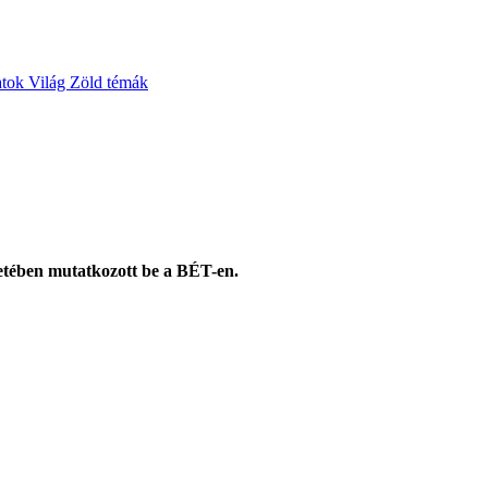
atok
Világ
Zöld témák
eretében mutatkozott be a BÉT-en.