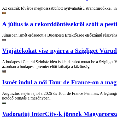
Az osztrák főváros meghosszabbított nyitvatartású strandfürdőkkel, ing
A július is a rekorddöntésekről szólt a pest
Júliusban ismét erősödött a Budapesti Értéktőzsde elsőszámú részvén
Vígjátékokat visz nyárra a Szigliget Váru
A budapesti Centrál Színház idén is két darabot mutat be a Szigliget
azonban a budapesti premier előtt láthatja a közönség.
Ismét indul a női Tour de France-on a mag
Augusztus elején rajtol a 2026-ös Tour de France Femmes. A legrango
kötődő bringás a mezőnyben.
Vadonatúj InterCity-k jönnek Magyarorsz