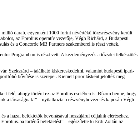
millió darab, egyenként 1000 forint névértékű törzsrészvény került
abolcs, az Eprolius operatív vezetője, Végh Richárd, a Budapesti
sulás és a Concorde MB Partners szakemberei is részt vettek.
entor Programban is részt vett. A kezdeményezés a tőzsdei felkészülés
ár, Szekszárd – található kiskereskedelmi, valamint budapesti ipari-
portfólió bővítése is szerepel. Kiemelt prioritásként jelölték meg
tt felé, ahogy történt ez az Eprolius esetében is. Bízom benne, hogy
nok a társaságnak!
– nyilatkozta a részvénybevezetés kapcsán Végh
 és a hazai befektetők bevonásával hozzájárul céljaink eléréséhez.
Eprolius-ba történő befektetést
– egészítette ki Érdi Zoltán az