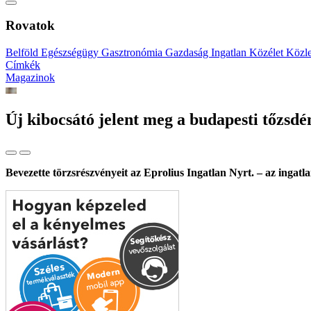
Rovatok
Belföld
Egészségügy
Gasztronómia
Gazdaság
Ingatlan
Közélet
Közl
Címkék
Magazinok
Új kibocsátó jelent meg a budapesti tőzsdé
Bevezette törzsrészvényeit az Eprolius Ingatlan Nyrt. – az ingat