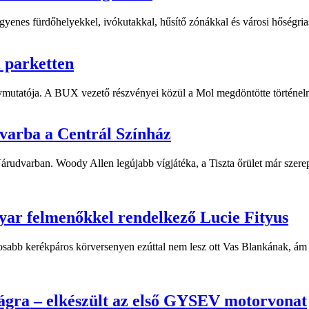
yenes fürdőhelyekkel, ivókutakkal, hűsítő zónákkal és városi hőségriasz
i parketten
ymutatója. A BUX vezető részvényei közül a Mol megdöntötte történelm
dvarba a Centrál Színház
 Várudvarban. Woody Allen legújabb vígjátéka, a Tiszta őrület már sze
yar felmenőkkel rendelkező Lucie Fityus
sabb kerékpáros körversenyen ezúttal nem lesz ott Vas Blankának, ám a
ágra – elkészült az első GYSEV motorvonat