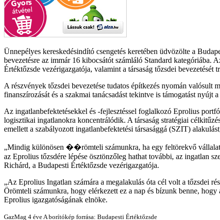
Ünnepélyes kereskedésindító csengetés keretében üdvözölte a Budapest
bevezetésre az immár 16 kibocsátót számláló Standard kategóriába. A
Értéktőzsde vezérigazgatója, valamint a társaság tőzsdei bevezetését
A részvények tőzsdei bevezetése tudatos építkezés nyomán valósult me
finanszírozását és a szakmai tanácsadást tekintve is támogatást nyújt 
Az ingatlanbefektetésekkel és -fejlesztéssel foglalkozó Eprolius port
logisztikai ingatlanokra koncentrálódik. A társaság stratégiai célkitűzé
emellett a szabályozott ingatlanbefektetési társasággá (SZIT) alakulás
Mindig különösen ��römteli számunkra, ha egy feltörekvő vállalat a 
az Eprolius tőzsdére lépése ösztönzőleg hathat további, az ingatlan 
Richárd, a Budapesti Értéktőzsde vezérigazgatója.
Az Eprolius Ingatlan számára a megalakulás óta cél volt a tőzsdei ré
Örömteli számunkra, hogy elérkezett ez a nap és bízunk benne, hogy a 
Eprolius igazgatóságának elnöke.
GazMag
4 éve
A borítókép forrása: Budapesti Értéktőzsde