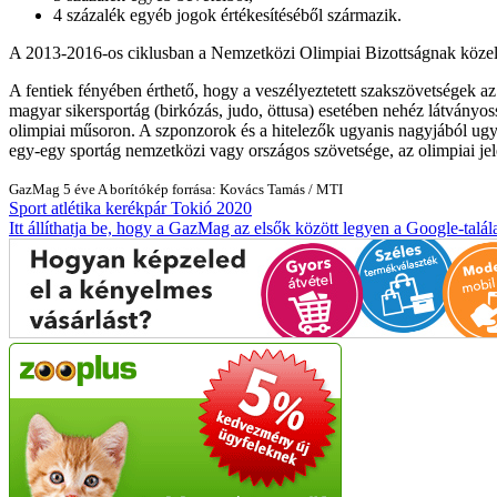
4 százalék egyéb jogok értékesítéséből származik.
A 2013-2016-os ciklusban a Nemzetközi Olimpiai Bizottságnak közel 4,2
A fentiek fényében érthető, hogy a veszélyeztetett szakszövetségek 
magyar sikersportág (birkózás, judo, öttusa) esetében nehéz látvány
olimpiai műsoron. A szponzorok és a hitelezők ugyanis nagyjából ugyan
egy-egy sportág nemzetközi vagy országos szövetsége, az olimpiai jele
GazMag
5 éve
A borítókép forrása: Kovács Tamás / MTI
Sport
atlétika
kerékpár
Tokió 2020
Itt állíthatja be, hogy a GazMag az elsők között legyen a Google-talál