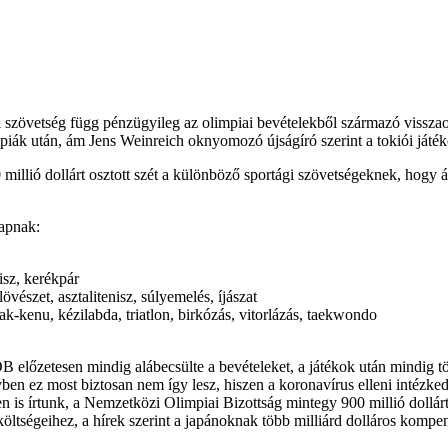
i szövetség függ pénzügyileg az olimpiai bevételekből származó vissz
iák után, ám Jens Weinreich oknyomozó újságíró szerint a tokiói játéko
0 millió dollárt osztott szét a különböző sportági szövetségeknek, hogy 
kapnak:
nisz, kerékpár
lövészet, asztalitenisz, súlyemelés, íjászat
jak-kenu, kézilabda, triatlon, birkózás, vitorlázás, taekwondo
előzetesen mindig alábecsülte a bevételeket, a játékok után mindig töb
évben ez most biztosan nem így lesz, hiszen a koronavírus elleni intézk
is írtunk, a Nemzetközi Olimpiai Bizottság mintegy 900 millió dollárt 
ltségeihez, a hírek szerint a japánoknak több milliárd dolláros kompen