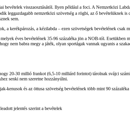
i bevételek visszaosztásától. Ilyen például a foci. A Nemzetközi Labd
dik leggazdagabb nemzetközi szövetség a rögbi, az ő bevételüknek is
isznek sem.
tok, a kerékpározás, a kézilabda – ezen szövetségek bevételének csak 
, melyek éves bevételének 35-96 százaléka jön a NOB-tól. Esetükben már
 hogy nem babra megy a játék, olyan sportágak vannak ugyanis a szakadé
 hogy 20-30 millió frankot (6,5-10 milliárd forintot) tárolnak svájci s
ekhez senki nem szeretne hozzányúlni.
ak-kenusok és az öttusa szövetség bevételének több mint 90 százaléka 
adott jelentés szerint a bevételek