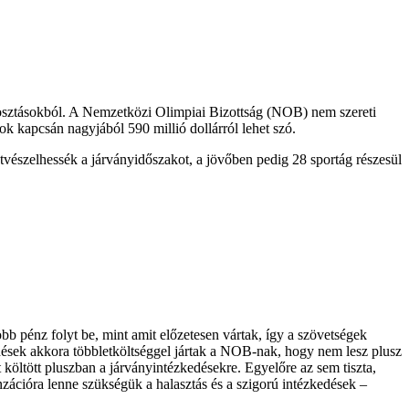
aosztásokból. A Nemzetközi Olimpiai Bizottság (NOB) nem szereti
k kapcsán nagyjából 590 millió dollárról lehet szó.
átvészelhessék a járványidőszakot, a jövőben pedig 28 sportág részesül
b pénz folyt be, mint amit előzetesen vártak, így a szövetségek
edések akkora többletköltséggel jártak a NOB-nak, hogy nem lesz plusz
költött pluszban a járványintézkedésekre. Egyelőre az sem tiszta,
zációra lenne szükségük a halasztás és a szigorú intézkedések –