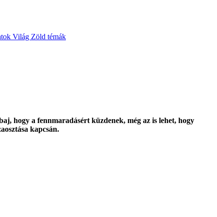
atok
Világ
Zöld témák
a baj, hogy a fennmaradásért küzdenek, még az is lehet, hogy
zaosztása kapcsán.