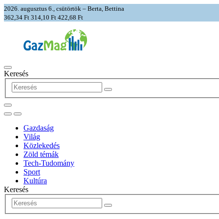
2026. augusztus 6., csütörtök – Berta, Bettina
362,34 Ft
314,10 Ft
422,68 Ft
Keresés
Gazdaság
Világ
Közlekedés
Zöld témák
Tech-Tudomány
Sport
Kultúra
Keresés