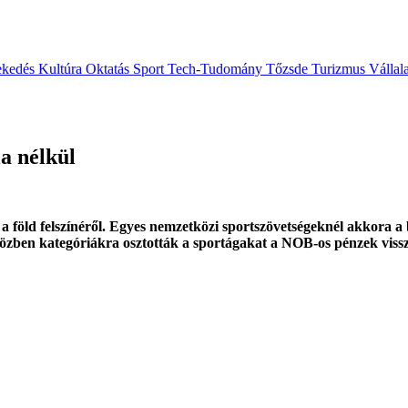
ekedés
Kultúra
Oktatás
Sport
Tech-Tudomány
Tőzsde
Turizmus
Vállal
a nélkül
l a föld felszínéről. Egyes nemzetközi sportszövetségeknél akkora 
Eközben kategóriákra osztották a sportágakat a NOB-os pénzek viss