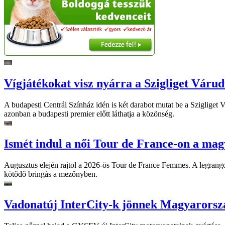
Vígjátékokat visz nyárra a Szigliget Váru
A budapesti Centrál Színház idén is két darabot mutat be a Szigliget
azonban a budapesti premier előtt láthatja a közönség.
Ismét indul a női Tour de France-on a mag
Augusztus elején rajtol a 2026-ös Tour de France Femmes. A legrango
kötődő bringás a mezőnyben.
Vadonatúj InterCity-k jönnek Magyarorsz