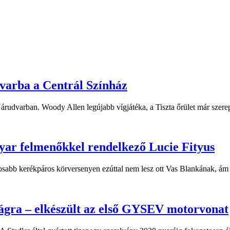
dvarba a Centrál Színház
 Várudvarban. Woody Allen legújabb vígjátéka, a Tiszta őrület már sze
yar felmenőkkel rendelkező Lucie Fityus
sabb kerékpáros körversenyen ezúttal nem lesz ott Vas Blankának, ám a
ágra – elkészült az első GYSEV motorvonat