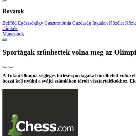
Rovatok
Belföld
Egészségügy
Gasztronómia
Gazdaság
Ingatlan
Közélet
Közl
Címkék
Magazinok
Sportágak szűnhettek volna meg az Olimpi
A Tokiói Olimpia végleges törlése sportágakat törölhetett volna e
hozzá kell nyúlni a svájci számlákon tárolt vésztartalékokhoz. 