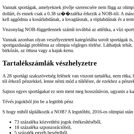
Vannak sportágak, amelyeknek jövője szerencsére nem függ az olimpia
dollárt, és ennek csak a 0.38 sz��zaléka érkezik a NOB-tól. A máso
kell aggódnia a kosárlabdának, a lovaglásnak, a röplabdának és a ten
Viszonylag NOB-függetlennek számít továbbá az atlétika, a vízi spor
Vannak azonban olyan veszélyeztetett kategóriába sorolt sportágak is
sportgazdasági probléma az olimpia végleges törlése. Láthatjuk tehát,
birkózás, az öttusa vagy a kajak-kenu.
Tartalékszámlák vészhelyzetre
A 28 sportági szakszövetség felének van viszont tartaléka, nem ritka,
tól érkező pénzekkel, lenne némi mód a túlélésre, de ezekhez a pénz
Sajnos egyes sportágakat ez sem ment meg hosszútávon, ugyanis a kaj
Tévés jogokból jön be a legtöbb pénz
S hogy miből táplálkozik a NOB? A legutóbbi, 2016-os olimpiai után le
73 százaléka közvetítési jogok értékesítéséből,
18 százaléka szponzorációból,
5 százalék egyéb bevételből,