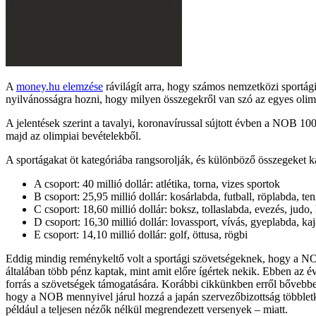
A
money.hu elemzése
rávilágít arra, hogy számos nemzetközi sportág
nyilvánosságra hozni, hogy milyen összegekről van szó az egyes olimp
A jelentések szerint a tavalyi, koronavírussal sújtott évben a NOB 10
majd az olimpiai bevételekből.
A sportágakat öt kategóriába rangsorolják, és különböző összegeket 
A csoport: 40 millió dollár: atlétika, torna, vizes sportok
B csoport: 25,95 millió dollár: kosárlabda, futball, röplabda, te
C csoport: 18,60 millió dollár: boksz, tollaslabda, evezés, judo, 
D csoport: 16,30 millió dollár: lovassport, vívás, gyeplabda, ka
E csoport: 14,10 millió dollár: golf, öttusa, rögbi
Eddig mindig reménykeltő volt a sportági szövetségeknek, hogy a NOB 
általában több pénz kaptak, mint amit előre ígértek nekik. Ebben az 
forrás a szövetségek támogatására. Korábbi cikkünkben erről bővebben 
hogy a NOB mennyivel járul hozzá a japán szervezőbizottság többletkö
például a teljesen nézők nélkül megrendezett versenyek – miatt.