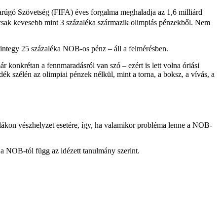
arúgó Szövetség (FIFA) éves forgalma meghaladja az 1,6 milliárd
 csak kevesebb mint 3 százaléka származik olimpiás pénzekből. Nem
mintegy 25 százaléka NOB-os pénz – áll a felmérésben.
 konkrétan a fennmaradásról van szó – ezért is lett volna óriási
k szélén az olimpiai pénzek nélkül, mint a torna, a boksz, a vívás, a
zámlákon vészhelyzet esetére, így, ha valamikor probléma lenne a NOB-
a NOB-tól függ az idézett tanulmány szerint.