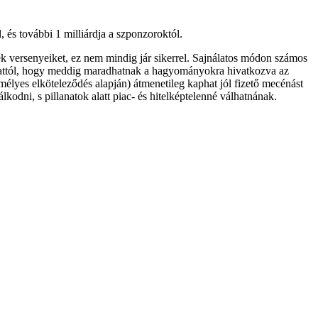
 és további 1 milliárdja a szponzoroktól.
k versenyeiket, ez nem mindig jár sikerrel. Sajnálatos módon számos
gg attól, hogy meddig maradhatnak a hagyományokra hivatkozva az
mélyes elköteleződés alapján) átmenetileg kaphat jól fizető mecénást
odni, s pillanatok alatt piac- és hitelképtelenné válhatnának.