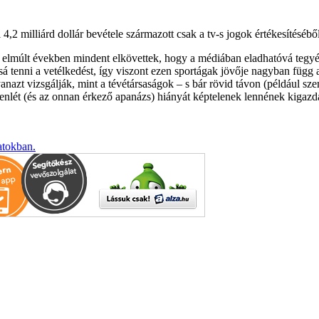
 milliárd dollár bevétele származott csak a tv-s jogok értékesítéséből,
az elmúlt években mindent elkövettek, hogy a médiában eladhatóvá tegyé
ossá tenni a vetélkedést, így viszont ezen sportágak jövője nagyban fü
azt vizsgálják, mint a tévétársaságok – s bár rövid távon (például sze
nlét (és az onnan érkező apanázs) hiányát képtelenek lennének kigazdálk
atokban.