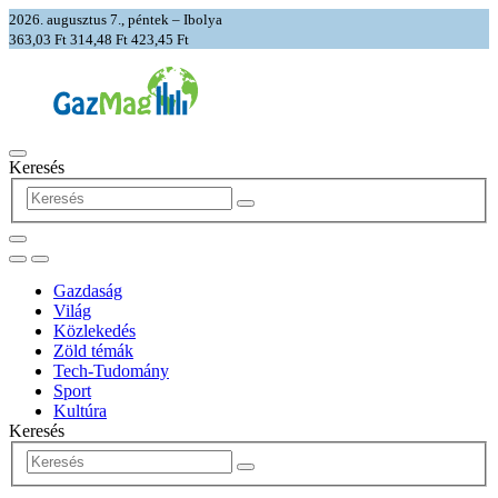
2026. augusztus 7., péntek – Ibolya
363,03 Ft
314,48 Ft
423,45 Ft
Keresés
Gazdaság
Világ
Közlekedés
Zöld témák
Tech-Tudomány
Sport
Kultúra
Keresés