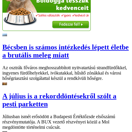
Bécsben is számos intézkedés lépett életbe
a brutális meleg miatt
Az osztrák főváros meghosszabbított nyitvatartású strandfürdőkkel,
ingyenes fürdőhelyekkel, ivókutakkal, hűsítő zónákkal és városi
hőségriasztási szolgálattal készül a rendkívüli hőségre.
A július is a rekorddöntésekről szólt a
pesti parketten
Júliusban ismét erősödött a Budapesti Értéktőzsde elsőszámú
részvénymutatója. A BUX vezető részvényei közül a Mol
megdöntötte történelmi csúcsát.