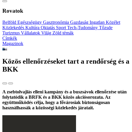
Rovatok
Belföld
Egészségügy
Gasztronómia
Gazdaság
Ingatlan
Közélet
Közlekedés
Kultúra
Oktatás
Sport
Tech-Tudomány
Tőzsde
Turizmus
Vállalatok
Világ
Zöld témák
Címkék
Magazinok
Közös ellenőrzéseket tart a rendőrség és a
BKK
A zsebtolvajlás elleni kampány és a buszsávok ellenőrzése után
folytatódik a BRFK és a BKK közös akciósorozata. Az
együttműködés célja, hogy a fővárosiak biztonságosan
használhassák a közösségi közlekedés járatait.