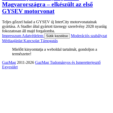
Magyarországra – elkészült az első
GYSEV motorvonat
Teljes gőzzel halad a GYSEV új InterCity motorvonatainak
gyártása. A Stadler által gyártott tizenegy szerelvény 2028 nyaráig
fokozatosan áll majd forgalomba.
Impresszum
Adatvédelem
Moderációs szabályzat
Sütik kezelése
Médiaajánlat
Kapcsolat
Támogatás
Mielőtt kinyomtatja a weboldal tartalmát, gondoljon a
természetre!
GazMag
2011-2026
GazMag Tudományos és Ismeretterjesztő
Egyesület