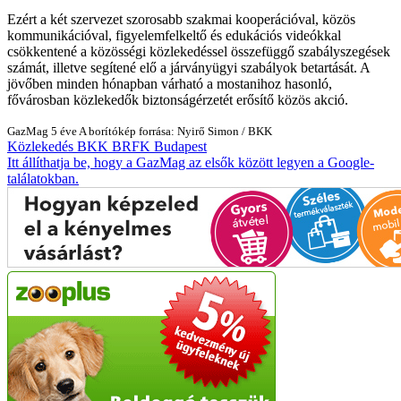
Ezért a két szervezet szorosabb szakmai kooperációval, közös
kommunikációval, figyelemfelkeltő és edukációs videókkal
csökkentené a közösségi közlekedéssel összefüggő szabályszegések
számát, illetve segítené elő a járványügyi szabályok betartását. A
jövőben minden hónapban várható a mostanihoz hasonló,
fővárosban közlekedők biztonságérzetét erősítő közös akció.
GazMag
5 éve
A borítókép forrása: Nyirő Simon / BKK
Közlekedés
BKK
BRFK
Budapest
Itt állíthatja be, hogy a GazMag az elsők között legyen a Google-
találatokban.