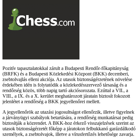
Pozitív tapasztalatokkal zárult a Budapesti Rendőr-főkapitányság
(BRFK) és a Budapesti Közlekedési Központ (BKK) decemberi,
zsebtolvajlás elleni akciója. Az utasok biztonságérzetének növelése
érdekében idén is folytatódik a közlekedésszervező társaság és a
rendőrség közös, több napig tartó akciósorozata. Ezúttal a VII., a
VIII., a IX. és a X. kerület meghatározott járatain biztosít fokozott
jelenlétet a rendőrség a BKK jegyellenőrei mellett.
A jegyellenőrök az utazási jogosultságot ellenőrzik, illetve figyelnek
a járványügyi szabályok betartására, a rendőrség munkatársai pedig
biztosítják a közrendet. A BKK-hoz érkező visszajelzések szerint az
utasok biztonságérzetét főképp a járatokon felbukkanó garázdálkodó
személyek, a zsebtolvajok, illetve a vírusfertőzés lehetősége zavarja.