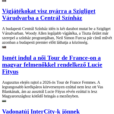
Vígjátékokat visz nyárra a Szigliget
Várudvarba a Centrál Színház
A budapesti Centrál Színház idén is két darabot mutat be a Szigliget
Várudvarban. Woody Allen legújabb vígjátéka, a Tiszta őrület már
szerepel a színház programjában, Neil Simon Furcsa pár című művét
azonban a budapesti premier előtt láthatja a közönség.
Ismét indul a női Tour de France-on a
magyar felmenőkkel rendelkező Lucie
Fityus
Augusztus elején rajtol a 2026-ös Tour de France Femmes. A
legrangosabb kerékpáros körversenyen ezúttal nem lesz ott Vas
Blankának, ám az ausztrál Lucie Fityus révén ezúttal is lesz
Magyarországhoz kötődő bringás a mezőnyben.
Vadonatúj InterCity-k jönnek