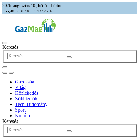
2026. augusztus 10., hétfő – Lőrinc
366,40 Ft
317,95 Ft
427,42 Ft
Keresés
Gazdaság
Világ
Közlekedés
Zöld témák
Tech-Tudomány
Sport
Kultúra
Keresés