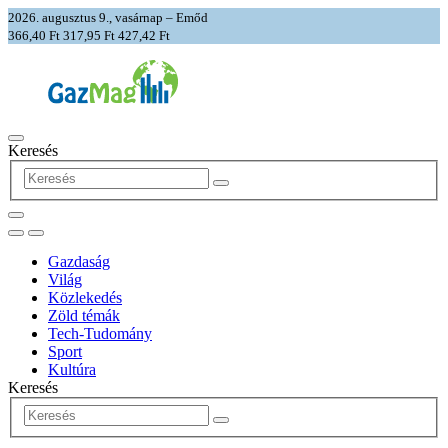
2026. augusztus 9., vasárnap – Emőd
366,40 Ft
317,95 Ft
427,42 Ft
Keresés
Gazdaság
Világ
Közlekedés
Zöld témák
Tech-Tudomány
Sport
Kultúra
Keresés