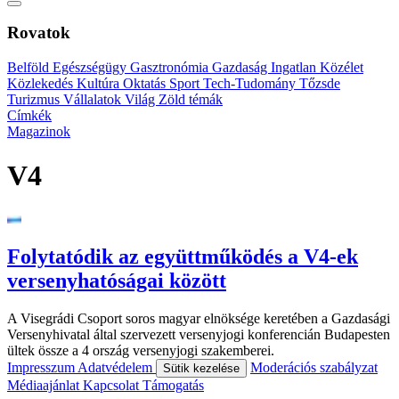
Rovatok
Belföld
Egészségügy
Gasztronómia
Gazdaság
Ingatlan
Közélet
Közlekedés
Kultúra
Oktatás
Sport
Tech-Tudomány
Tőzsde
Turizmus
Vállalatok
Világ
Zöld témák
Címkék
Magazinok
V4
Folytatódik az együttműködés a V4-ek
versenyhatóságai között
A Visegrádi Csoport soros magyar elnöksége keretében a Gazdasági
Versenyhivatal által szervezett versenyjogi konferencián Budapesten
ültek össze a 4 ország versenyjogi szakemberei.
Impresszum
Adatvédelem
Moderációs szabályzat
Sütik kezelése
Médiaajánlat
Kapcsolat
Támogatás