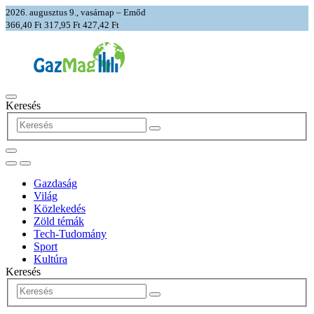
2026. augusztus 9., vasárnap – Emőd
366,40 Ft
317,95 Ft
427,42 Ft
Keresés
Gazdaság
Világ
Közlekedés
Zöld témák
Tech-Tudomány
Sport
Kultúra
Keresés