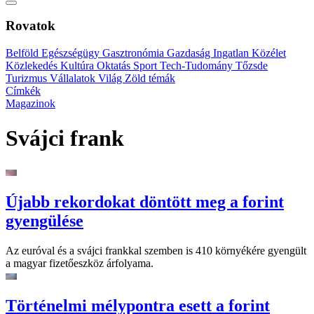
Rovatok
Belföld
Egészségügy
Gasztronómia
Gazdaság
Ingatlan
Közélet
Közlekedés
Kultúra
Oktatás
Sport
Tech-Tudomány
Tőzsde
Turizmus
Vállalatok
Világ
Zöld témák
Címkék
Magazinok
Svájci frank
Újabb rekordokat döntött meg a forint
gyengülése
Az euróval és a svájci frankkal szemben is 410 környékére gyengült
a magyar fizetőeszköz árfolyama.
Történelmi mélypontra esett a forint