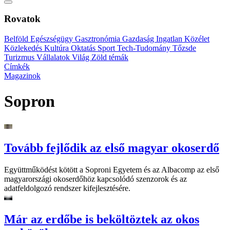
Rovatok
Belföld
Egészségügy
Gasztronómia
Gazdaság
Ingatlan
Közélet
Közlekedés
Kultúra
Oktatás
Sport
Tech-Tudomány
Tőzsde
Turizmus
Vállalatok
Világ
Zöld témák
Címkék
Magazinok
Sopron
Tovább fejlődik az első magyar okoserdő
Együttműködést kötött a Soproni Egyetem és az Albacomp az első
magyarországi okoserdőhöz kapcsolódó szenzorok és az
adatfeldolgozó rendszer kifejlesztésére.
Már az erdőbe is beköltöztek az okos