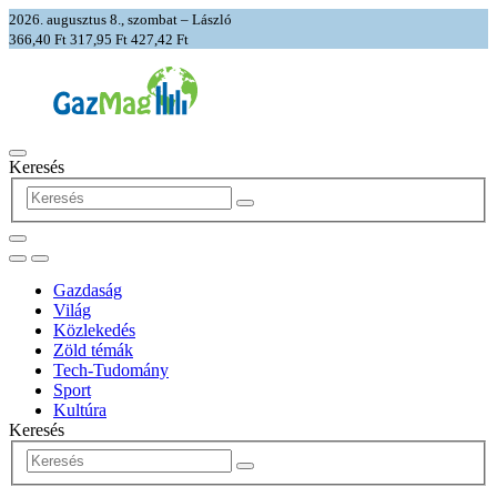
2026. augusztus 8., szombat – László
366,40 Ft
317,95 Ft
427,42 Ft
Keresés
Gazdaság
Világ
Közlekedés
Zöld témák
Tech-Tudomány
Sport
Kultúra
Keresés