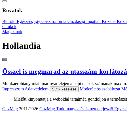
Rovatok
Belföld
Egészségügy
Gasztronómia
Gazdaság
Ingatlan
Közélet
Közl
Címkék
Magazinok
Hollandia
Ősszel is megmarad az utasszám-korlátozá
Munkaerőhiány miatt már nyár elején a napi utasok számának maximali
Impresszum
Adatvédelem
Moderációs szabályzat
Mé
Sütik kezelése
Mielőtt kinyomtatja a weboldal tartalmát, gondoljon a természet
GazMag
2011-2026
GazMag Tudományos és Ismeretterjesztő Egyesü