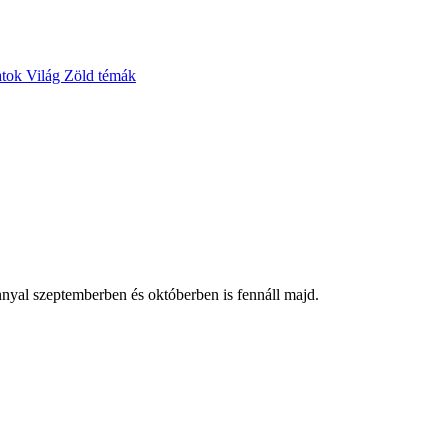
atok
Világ
Zöld témák
nyal szeptemberben és októberben is fennáll majd.