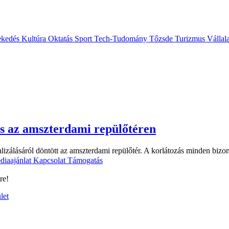
ekedés
Kultúra
Oktatás
Sport
Tech-Tudomány
Tőzsde
Turizmus
Vállal
s az amszterdami repülőtéren
zálásáról döntött az amszterdami repülőtér. A korlátozás minden bizon
diaajánlat
Kapcsolat
Támogatás
re!
let