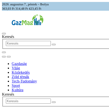
2026. augusztus 7., péntek – Ibolya
363,03 Ft
314,48 Ft
423,45 Ft
Keresés
Gazdaság
Világ
Közlekedés
Zöld témák
Tech-Tudomány
Sport
Kultúra
Keresés