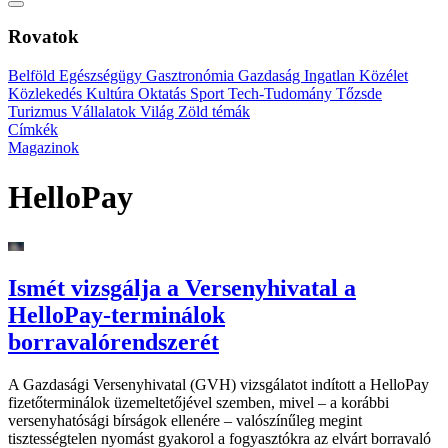
Rovatok
Belföld
Egészségügy
Gasztronómia
Gazdaság
Ingatlan
Közélet
Közlekedés
Kultúra
Oktatás
Sport
Tech-Tudomány
Tőzsde
Turizmus
Vállalatok
Világ
Zöld témák
Címkék
Magazinok
HelloPay
Ismét vizsgálja a Versenyhivatal a
HelloPay-terminálok
borravalórendszerét
A Gazdasági Versenyhivatal (GVH) vizsgálatot indított a HelloPay
fizetőterminálok üzemeltetőjével szemben, mivel – a korábbi
versenyhatósági bírságok ellenére – valószínűleg megint
tisztességtelen nyomást gyakorol a fogyasztókra az elvárt borravaló