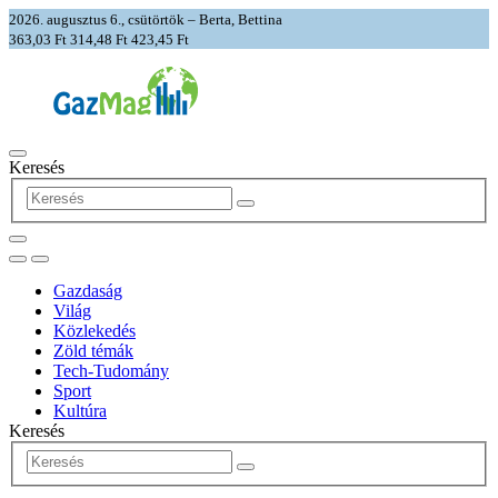
2026. augusztus 6., csütörtök – Berta, Bettina
363,03 Ft
314,48 Ft
423,45 Ft
Keresés
Gazdaság
Világ
Közlekedés
Zöld témák
Tech-Tudomány
Sport
Kultúra
Keresés