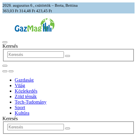
2026. augusztus 6., csütörtök – Berta, Bettina
363,03 Ft
314,48 Ft
423,45 Ft
Keresés
Gazdaság
Világ
Közlekedés
Zöld témák
Tech-Tudomány
Sport
Kultúra
Keresés