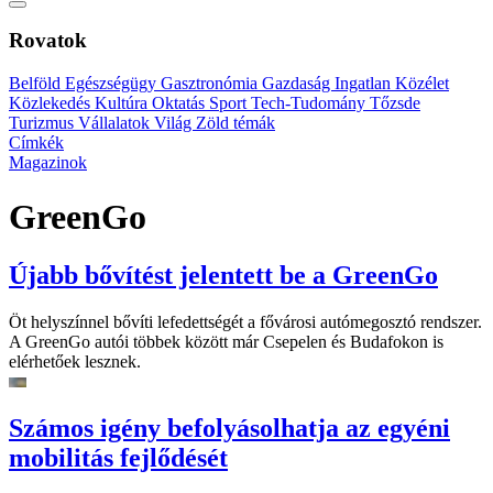
Rovatok
Belföld
Egészségügy
Gasztronómia
Gazdaság
Ingatlan
Közélet
Közlekedés
Kultúra
Oktatás
Sport
Tech-Tudomány
Tőzsde
Turizmus
Vállalatok
Világ
Zöld témák
Címkék
Magazinok
GreenGo
Újabb bővítést jelentett be a GreenGo
Öt helyszínnel bővíti lefedettségét a fővárosi autómegosztó rendszer.
A GreenGo autói többek között már Csepelen és Budafokon is
elérhetőek lesznek.
Számos igény befolyásolhatja az egyéni
mobilitás fejlődését