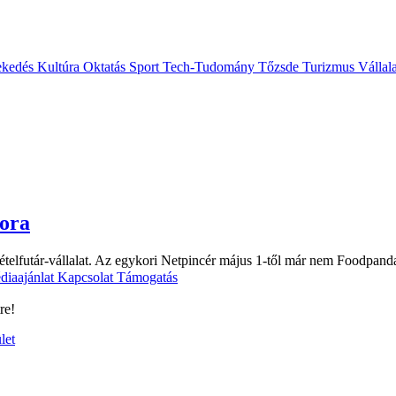
ekedés
Kultúra
Oktatás
Sport
Tech-Tudomány
Tőzsde
Turizmus
Vállal
dora
b ételfutár-vállalat. Az egykori Netpincér május 1-től már nem Foodp
diaajánlat
Kapcsolat
Támogatás
re!
let