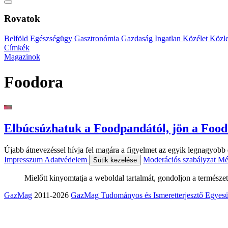
Rovatok
Belföld
Egészségügy
Gasztronómia
Gazdaság
Ingatlan
Közélet
Közl
Címkék
Magazinok
Foodora
Elbúcsúzhatuk a Foodpandától, jön a Foo
Újabb átnevezéssel hívja fel magára a figyelmet az egyik legnagyob
Impresszum
Adatvédelem
Moderációs szabályzat
Mé
Sütik kezelése
Mielőtt kinyomtatja a weboldal tartalmát, gondoljon a természet
GazMag
2011-2026
GazMag Tudományos és Ismeretterjesztő Egyesü