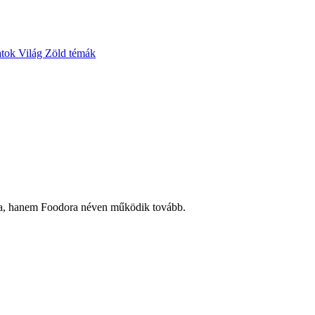
atok
Világ
Zöld témák
anda, hanem Foodora néven működik tovább.