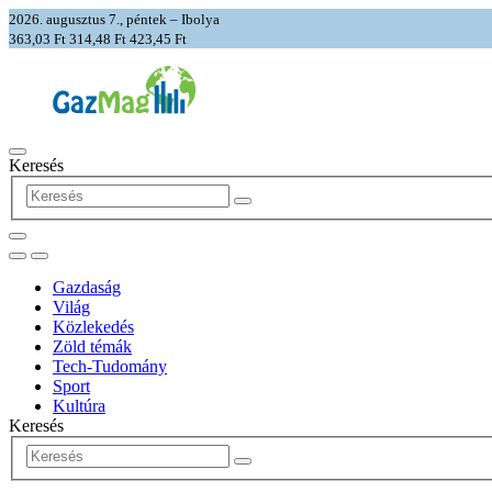
2026. augusztus 7., péntek – Ibolya
363,03 Ft
314,48 Ft
423,45 Ft
Keresés
Gazdaság
Világ
Közlekedés
Zöld témák
Tech-Tudomány
Sport
Kultúra
Keresés