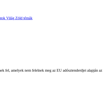
atok
Világ
Zöld témák
nek fel, amelyek nem felelnek meg az EU adósztenderdjei alapján az