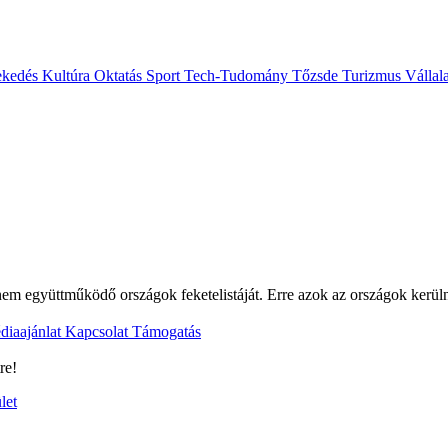
ekedés
Kultúra
Oktatás
Sport
Tech-Tudomány
Tőzsde
Turizmus
Vállal
em együttműködő országok feketelistáját. Erre azok az országok kerül
diaajánlat
Kapcsolat
Támogatás
re!
let