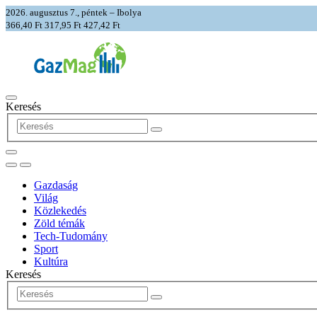
2026. augusztus 7., péntek – Ibolya
366,40 Ft
317,95 Ft
427,42 Ft
Keresés
Gazdaság
Világ
Közlekedés
Zöld témák
Tech-Tudomány
Sport
Kultúra
Keresés