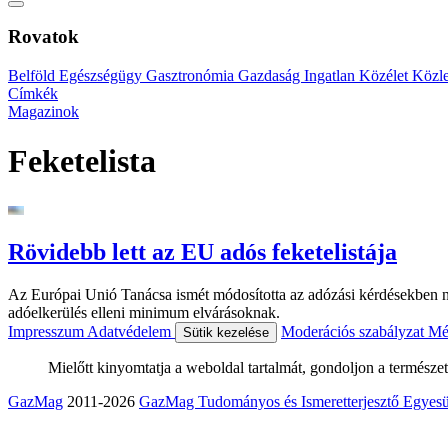
Rovatok
Belföld
Egészségügy
Gasztronómia
Gazdaság
Ingatlan
Közélet
Közl
Címkék
Magazinok
Feketelista
Rövidebb lett az EU adós feketelistája
Az Európai Unió Tanácsa ismét módosította az adózási kérdésekben n
adóelkerülés elleni minimum elvárásoknak.
Impresszum
Adatvédelem
Moderációs szabályzat
Mé
Sütik kezelése
Mielőtt kinyomtatja a weboldal tartalmát, gondoljon a természet
GazMag
2011-2026
GazMag Tudományos és Ismeretterjesztő Egyesü