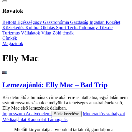
Rovatok
Belföld
Egészségügy
Gasztronómia
Gazdaság
Ingatlan
Közélet
Közlekedés
Kultúra
Oktatás
Sport
Tech-Tudomány
Tőzsde
Turizmus
Vállalatok
Világ
Zöld témák
Címkék
Magazinok
Elly Mac
Lemezajánló: Elly Mac – Bad Trip
Bár debütáló albumának címe akár erre is utalhatna, egyáltalán nem
számít rossz utazásnak elmélyülni a tehetséges ausztrál énekesnő,
Elly Mac első lemezének dalaiban.
Impresszum
Adatvédelem
Moderációs szabályzat
Sütik kezelése
Médiaajánlat
Kapcsolat
Támogatás
Mielőtt kinyomtatja a weboldal tartalmát, gondoljon a