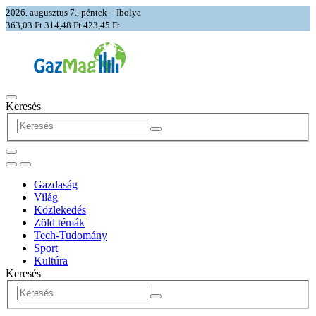
2026. augusztus 7., péntek – Ibolya
363,03 Ft
314,48 Ft
423,45 Ft
Keresés
Gazdaság
Világ
Közlekedés
Zöld témák
Tech-Tudomány
Sport
Kultúra
Keresés