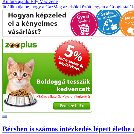
Kultúra
ajánló
Elly Mac
zene
Itt állíthatja be, hogy a GazMag az elsők között legyen a Google-talál
Bécsben is számos intézkedés lépett életbe 