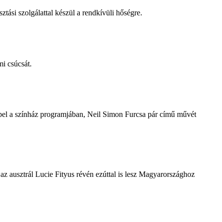
tási szolgálattal készül a rendkívüli hőségre.
i csúcsát.
repel a színház programjában, Neil Simon Furcsa pár című művét
z ausztrál Lucie Fityus révén ezúttal is lesz Magyarországhoz