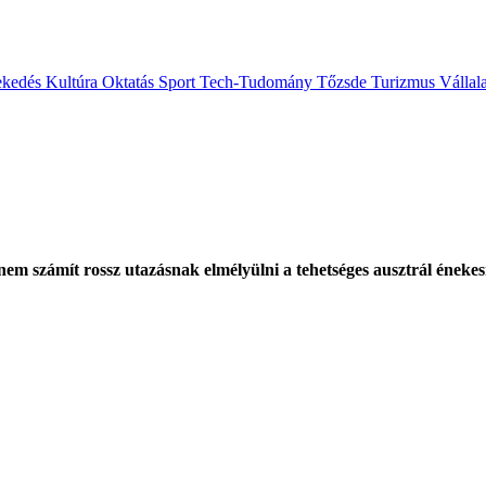
ekedés
Kultúra
Oktatás
Sport
Tech-Tudomány
Tőzsde
Turizmus
Vállal
nem számít rossz utazásnak elmélyülni a tehetséges ausztrál éneke