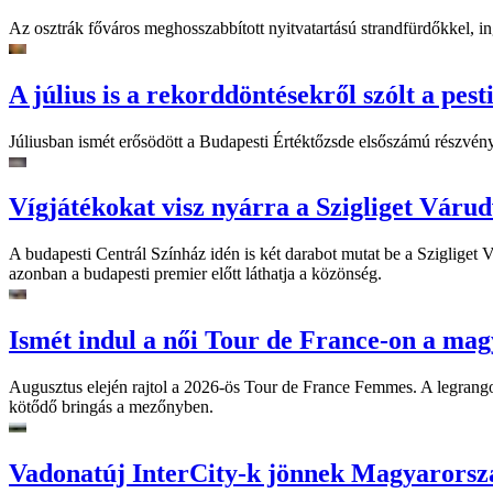
Az osztrák főváros meghosszabbított nyitvatartású strandfürdőkkel, ing
A július is a rekorddöntésekről szólt a pest
Júliusban ismét erősödött a Budapesti Értéktőzsde elsőszámú részvén
Vígjátékokat visz nyárra a Szigliget Váru
A budapesti Centrál Színház idén is két darabot mutat be a Szigliget
azonban a budapesti premier előtt láthatja a közönség.
Ismét indul a női Tour de France-on a mag
Augusztus elején rajtol a 2026-ös Tour de France Femmes. A legrango
kötődő bringás a mezőnyben.
Vadonatúj InterCity-k jönnek Magyarorsz