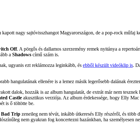
kapott nagy sajtóvisszhangot Magyarországon, de a pop-rock műfaj ked
itch Off
. A pörgős és dallamos szerzemény remek nyitánya a repertoá
ovább a
Shadows
című szám is.
ának, ugyanis ezt reklámozza leginkább, és
ebből készült videóklip is
. D
rabb hangulatának ellenére is a lemez másik legerősebb dalának érezte
rakott dalok, hozzák is az album hangulatát, de extrát már nem tesznek
ted Castle
akusztikus verziója. Az album érdekessége, hogy Elly Mac 
t is ő töltötte be.
A
Bad Trip
zeneileg nem tévút, inkább útkeresés Elly részéről, és több da
 valószínűleg nem gyakran fog koncertezni hazánkban, ha személyesen n