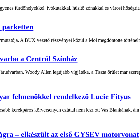
yenes fürdőhelyekkel, ivókutakkal, hűsítő zónákkal és városi hőségriasz
i parketten
ymutatója. A BUX vezető részvényei közül a Mol megdöntötte történelm
dvarba a Centrál Színház
 Várudvarban. Woody Allen legújabb vígjátéka, a Tiszta őrület már sze
yar felmenőkkel rendelkező Lucie Fityus
sabb kerékpáros körversenyen ezúttal nem lesz ott Vas Blankának, ám a
ágra – elkészült az első GYSEV motorvonat