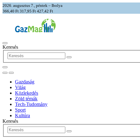
2026. augusztus 7., péntek – Ibolya
366,40 Ft
317,95 Ft
427,42 Ft
Keresés
Gazdaság
Világ
Közlekedés
Zöld témák
Tech-Tudomány
Sport
Kultúra
Keresés