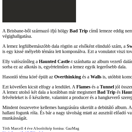
A Brisbane-ből származó ifjú hölgy
Bad Trip
című lemeze eddig nem 
végighallgatása.
A lemez legfülbemászóbb dala rögtön az elsőként elinduló szám, a
Sw
is egy kissé mélyebb témára lett komponálva. Ezt a vonulatot viszi t
Elly valószínűleg a
Haunted Castle
-t szánhatta az album vezető dal
sorba ez az alkotás is, egyértelműen a lemez egyik legerősebb dala.
Hasonló téma köré épült az
Overthinking
és a
Walls
is, utóbbit komo
Ezt követően kicsit elfogy a lendület. A
Flames
és a
Tunnel
jól össze
A lemez utolsó két dala a korábban már megismert
Bad Trip
és
Haun
felvételeket is ő készítette, valamint a producer és a hangkeverő szerepé
Mindent összevetve kellemes hangzásúra sikerült a debütáló album. 
hallani fogunk róla. És bár a nagy távolság miatt az ausztrál előadó
munkásságát.
Tóth Marcell
4 éve
A borítókép forrása: GazMag