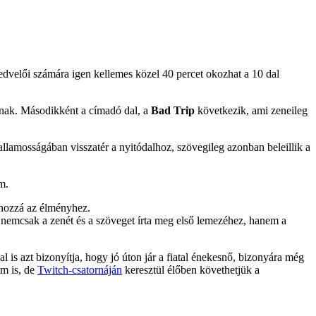
velői számára igen kellemes közel 40 percet okozhat a 10 dal
rnak. Másodikként a címadó dal, a
Bad Trip
következik, ami zeneileg
allamosságában visszatér a nyitódalhoz, szövegileg azonban beleillik a
m.
 hozzá az élményhez.
nemcsak a zenét és a szöveget írta meg első lemezéhez, hanem a
l is azt bizonyítja, hogy jó úton jár a fiatal énekesnő, bizonyára még
em is, de
Twitch-csatornáján
keresztül élőben követhetjük a