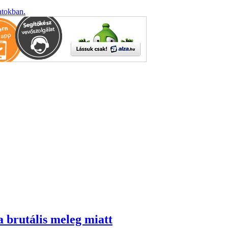
atokban.
a brutális meleg miatt