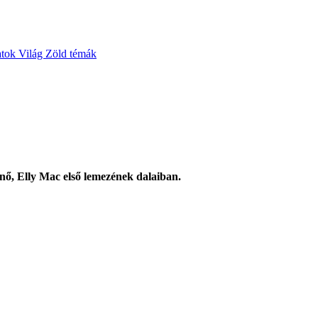
atok
Világ
Zöld témák
snő, Elly Mac első lemezének dalaiban.