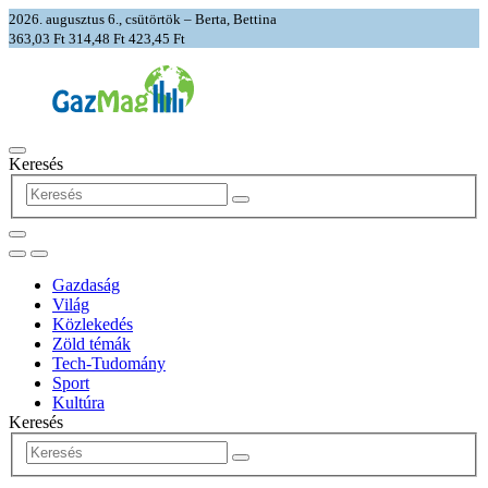
2026. augusztus 6., csütörtök – Berta, Bettina
363,03 Ft
314,48 Ft
423,45 Ft
Keresés
Gazdaság
Világ
Közlekedés
Zöld témák
Tech-Tudomány
Sport
Kultúra
Keresés