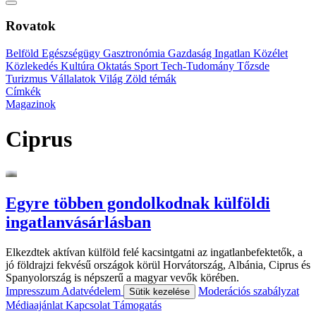
Rovatok
Belföld
Egészségügy
Gasztronómia
Gazdaság
Ingatlan
Közélet
Közlekedés
Kultúra
Oktatás
Sport
Tech-Tudomány
Tőzsde
Turizmus
Vállalatok
Világ
Zöld témák
Címkék
Magazinok
Ciprus
Egyre többen gondolkodnak külföldi
ingatlanvásárlásban
Elkezdtek aktívan külföld felé kacsintgatni az ingatlanbefektetők, a
jó földrajzi fekvésű országok körül Horvátország, Albánia, Ciprus és
Spanyolország is népszerű a magyar vevők körében.
Impresszum
Adatvédelem
Moderációs szabályzat
Sütik kezelése
Médiaajánlat
Kapcsolat
Támogatás