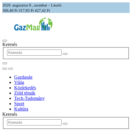
2026. augusztus 8., szombat – László
366,40 Ft
317,95 Ft
427,42 Ft
Keresés
Gazdaság
Világ
Közlekedés
Zöld témák
Tech-Tudomány
Sport
Kultúra
Keresés