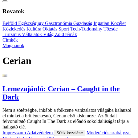
Rovatok
Belföld
Egészségügy
Gasztronómia
Gazdaság
Ingatlan
Közélet
Közlekedés
Kultúra
Oktatás
Sport
Tech-Tudomány
Tőzsde
Turizmus
Vállalatok
Világ
Zöld témák
Címkék
Magazinok
Cerian
Lemezajánló: Cerian – Caught in the
Dark
Nem a sötétségbe, inkább a folkzene varázslatos világába kalauzol
el minket a brit énekesnő, Cerian első kislemeze. Az öt dalt
felvonultató Caught In The Dark az előadó sokoldalúságát tárja a
hallgató elé.
Impresszum
Adatvédelem
Moderációs szabályzat
Sütik kezelése