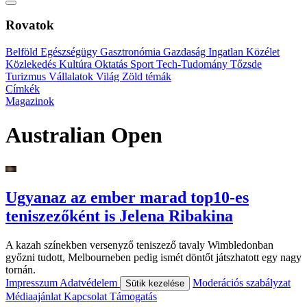
Rovatok
Belföld
Egészségügy
Gasztronómia
Gazdaság
Ingatlan
Közélet
Közlekedés
Kultúra
Oktatás
Sport
Tech-Tudomány
Tőzsde
Turizmus
Vállalatok
Világ
Zöld témák
Címkék
Magazinok
Australian Open
Ugyanaz az ember marad top10-es
teniszezőként is Jelena Ribakina
A kazah színekben versenyző teniszező tavaly Wimbledonban
győzni tudott, Melbourneben pedig ismét döntőt játszhatott egy nagy
tornán.
Impresszum
Adatvédelem
Moderációs szabályzat
Sütik kezelése
Médiaajánlat
Kapcsolat
Támogatás