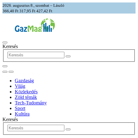
2026. augusztus 8., szombat – László
366,40 Ft
317,95 Ft
427,42 Ft
Keresés
Gazdaság
Világ
Közlekedés
Zöld témák
Tech-Tudomány
Sport
Kultúra
Keresés