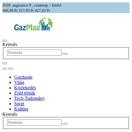
2026. augusztus 9., vasárnap – Emőd
366,40 Ft
317,95 Ft
427,42 Ft
Keresés
Gazdaság
Világ
Közlekedés
Zöld témák
Tech-Tudomány
Sport
Kultúra
Keresés