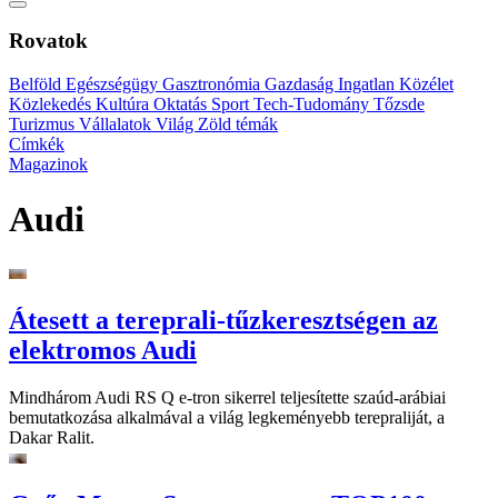
Rovatok
Belföld
Egészségügy
Gasztronómia
Gazdaság
Ingatlan
Közélet
Közlekedés
Kultúra
Oktatás
Sport
Tech-Tudomány
Tőzsde
Turizmus
Vállalatok
Világ
Zöld témák
Címkék
Magazinok
Audi
Átesett a tereprali-tűzkeresztségen az
elektromos Audi
Mindhárom Audi RS Q e-tron sikerrel teljesítette szaúd-arábiai
bemutatkozása alkalmával a világ legkeményebb terepraliját, a
Dakar Ralit.