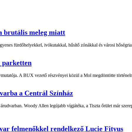
a brutális meleg miatt
yenes fürdőhelyekkel, ivókutakkal, hűsítő zónákkal és városi hőségriasz
i parketten
ymutatója. A BUX vezető részvényei közül a Mol megdöntötte történelm
dvarba a Centrál Színház
 Várudvarban. Woody Allen legújabb vígjátéka, a Tiszta őrület már sze
yar felmenőkkel rendelkező Lucie Fityus