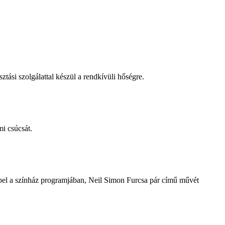
tási szolgálattal készül a rendkívüli hőségre.
i csúcsát.
repel a színház programjában, Neil Simon Furcsa pár című művét