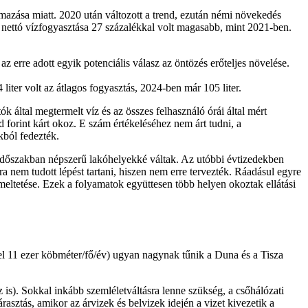
mazása miatt. 2020 után változott a trend, ezután némi növekedés
ar nettó vízfogyasztása 27 százalékkal volt magasabb, mint 2021-ben.
 erre adott egyik potenciális válasz az öntözés erőteljes növelése.
iter volt az átlagos fogyasztás, 2024-ben már 105 liter.
k által megtermelt víz és az összes felhasználó órái által mért
d forint kárt okoz. E szám értékeléséhez nem árt tudni, a
kból fedezték.
i időszakban népszerű lakóhelyekké váltak. Az utóbbi évtizedekben
ra nem tudott lépést tartani, hiszen nem erre tervezték. Ráadásul egyre
ltetése. Ezek a folyamatok együttesen több helyen okoztak ellátási
el 11 ezer köbméter/fő/év) ugyan nagynak tűnik a Duna és a Tisza
 is). Sokkal inkább szemléletváltásra lenne szükség, a csőhálózati
árasztás, amikor az árvizek és belvizek idején a vizet kivezetik a