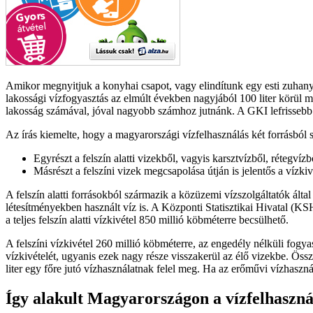
Amikor megnyitjuk a konyhai csapot, vagy elindítunk egy esti zuhany
lakossági vízfogyasztás az elmúlt években nagyjából 100 liter körül m
lakosság számával, jóval nagyobb számhoz jutnánk. A GKI lefrissebb e
Az írás kiemelte, hogy a magyarországi vízfelhasználás két forrásból 
Egyrészt a felszín alatti vizekből, vagyis karsztvízből, rétegvízbő
Másrészt a felszíni vizek megcsapolása útján is jelentős a vízkiv
A felszín alatti forrásokból származik a közüzemi vízszolgáltatók álta
létesítményekben használt víz is. A Központi Statisztikai Hivatal (KSH
a teljes felszín alatti vízkivétel 850 millió köbméterre becsülhető.
A felszíni vízkivétel 260 millió köbméterre, az engedély nélküli fogy
vízkivételét, ugyanis ezek nagy része visszakerül az élő vizekbe. Öss
liter egy főre jutó vízhasználatnak felel meg. Ha az erőművi vízhaszná
Így alakult Magyarországon a vízfelhaszná