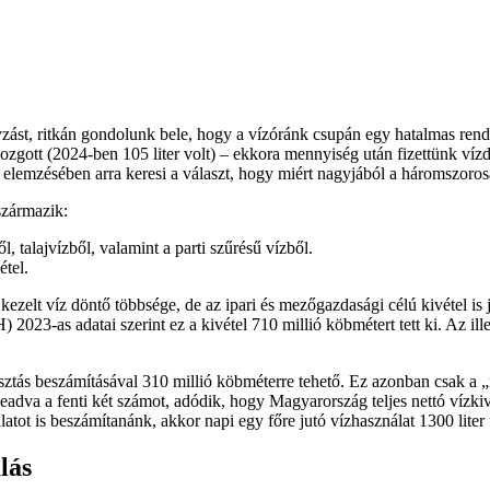
zást, ritkán gondolunk bele, hogy a vízóránk csupán egy hatalmas rend
ozgott (2024-ben 105 liter volt) – ekkora mennyiség után fizettünk vízdí
lemzésében arra keresi a választ, hogy miért nagyjából a háromszorosa 
származik:
l, talajvízből, valamint a parti szűrésű vízből.
étel.
l kezelt víz döntő többsége, de az ipari és mezőgazdasági célú kivétel is
) 2023-as adatai szerint ez a kivétel 710 millió köbmétert tett ki. Az i
asztás beszámításával 310 millió köbméterre tehető. Ez azonban csak a 
zeadva a fenti két számot, adódik, hogy Magyarország teljes nettó vízki
latot is beszámítanánk, akkor napi egy főre jutó vízhasználat 1300 lite
lás