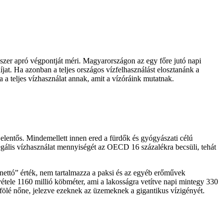
szer apró végpontját méri. Magyarországon az egy főre jutó napi
jat. Ha azonban a teljes országos vízfelhasználást elosztanánk a
a teljes vízhasználat annak, amit a vízóráink mutatnak.
 jelentős. Mindemellett innen ered a fürdők és gyógyászati célú
llegális vízhasználat mennyiségét az OECD 16 százalékra becsüli, tehát
„nettó” érték, nem tartalmazza a paksi és az egyéb erőművek
vétele 1160 millió köbméter, ami a lakosságra vetítve napi mintegy 330
r fölé nőne, jelezve ezeknek az üzemeknek a gigantikus vízigényét.