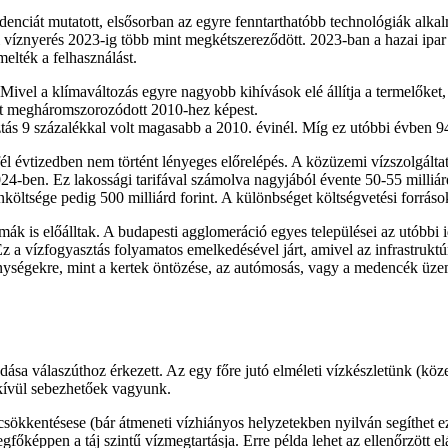
nciát mutatott, elsősorban az egyre fenntarthatóbb technológiák alkal
atti víznyerés 2023-ig több mint megkétszereződött. 2023-ban a hazai ip
elték a felhasználást.
el a klímaváltozás egyre nagyobb kihívások elé állítja a termelőket, az
nt megháromszorozódott 2010-hez képest.
s 9 százalékkal volt magasabb a 2010. évinél. Míg ez utóbbi évben 94 l
fél évtizedben nem történt lényeges előrelépés. A közüzemi vízszolgáltató
024-ben. Ez lakossági tarifával számolva nagyjából évente 50-55 milliár
nköltsége pedig 500 milliárd forint. A különbséget költségvetési forráso
lémák is előálltak. A budapesti agglomeráció egyes települései az utóbb
z a vízfogyasztás folyamatos emelkedésével járt, amivel az infrastruktú
ységekre, mint a kertek öntözése, az autómosás, vagy a medencék üzeme
sa válaszúthoz érkezett. Az egy főre jutó elméleti vízkészletünk (köz
dkívül sebezhetőek vagyunk.
sökkentésese (bár átmeneti vízhiányos helyzetekben nyilván segíthet ez
egfőképpen a táj szintű vízmegtartásja. Erre példa lehet az ellenőrzött el