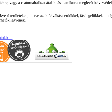
re, vagy a csatornahálózat átalakítása: amikor a meglévő belvízvédelm
sű területeken, illetve azok felváltása erdőkkel, fás legelőkkel, amely
érhetők legyenek.
atokban.