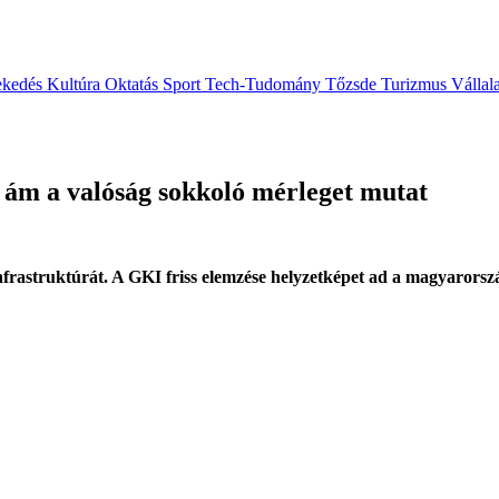
ekedés
Kultúra
Oktatás
Sport
Tech-Tudomány
Tőzsde
Turizmus
Vállal
 ám a valóság sokkoló mérleget mutat
infrastruktúrát. A GKI friss elemzése helyzetképet ad a magyarorszá