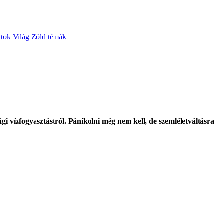
atok
Világ
Zöld témák
gi vízfogyasztástról. Pánikolni még nem kell, de szemléletváltásra