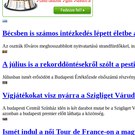
Bécsben is számos intézkedés lépett életbe 
Az osztrák főváros meghosszabbított nyitvatartású strandfürdőkkel, ing
A július is a rekorddöntésekről szólt a pest
Júliusban ismét erősödött a Budapesti Értéktőzsde elsőszámú részvén
Vígjátékokat visz nyárra a Szigliget Váru
A budapesti Centrál Színház idén is két darabot mutat be a Szigliget
azonban a budapesti premier előtt láthatja a közönség.
Ismét indul a női Tour de France-on a mag