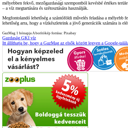
mélyebben fekvő, mezőgazdasági szempontból kevésbé értékes területek
– a víz megtartására és szétosztására használják.
Megfontolandó lehetőség a szántóföldi művelés feladása a mélyebb fekvé
lehetőség arra, hogy a vízkészleteink a jövő generációk számára is el
GazMag
1 hónapja
A borítókép forrása: Pixabay
Gazdaság
GKI
víz
Itt állíthatja be, hogy a GazMag az elsők között legyen a Google-talál