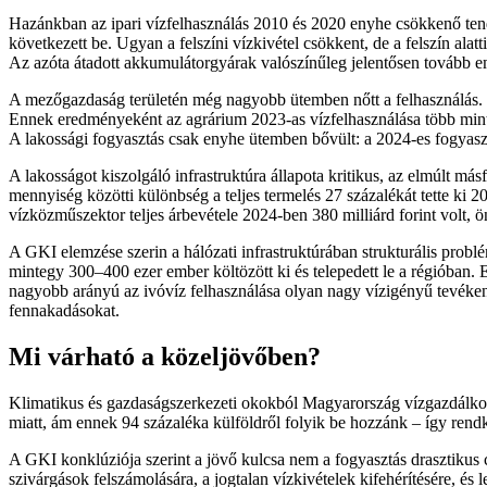
Hazánkban az ipari vízfelhasználás 2010 és 2020 enyhe csökkenő tende
következett be. Ugyan a felszíni vízkivétel csökkent, de a felszín al
Az azóta átadott akkumulátorgyárak valószínűleg jelentősen tovább em
A mezőgazdaság területén még nagyobb ütemben nőtt a felhasználás. Miv
Ennek eredményeként az agrárium 2023-as vízfelhasználása több mi
A lakossági fogyasztás csak enyhe ütemben bővült: a 2024-es fogyasztá
A lakosságot kiszolgáló infrastruktúra állapota kritikus, az elmúlt más
mennyiség közötti különbség a teljes termelés 27 százalékát tette ki 2
vízközműszektor teljes árbevétele 2024-ben 380 milliárd forint volt, ö
A GKI elemzése szerin a hálózati infrastruktúrában strukturális prob
mintegy 300–400 ezer ember költözött ki és telepedett le a régióban. E
nagyobb arányú az ivóvíz felhasználása olyan nagy vízigényű tevéken
fennakadásokat.
Mi várható a közeljövőben?
Klimatikus és gazdaságszerkezeti okokból Magyarország vízgazdálkodá
miatt, ám ennek 94 százaléka külföldről folyik be hozzánk – így ren
A GKI konklúziója szerint a jövő kulcsa nem a fogyasztás drasztikus c
szivárgások felszámolására, a jogtalan vízkivételek kifehérítésére, és l