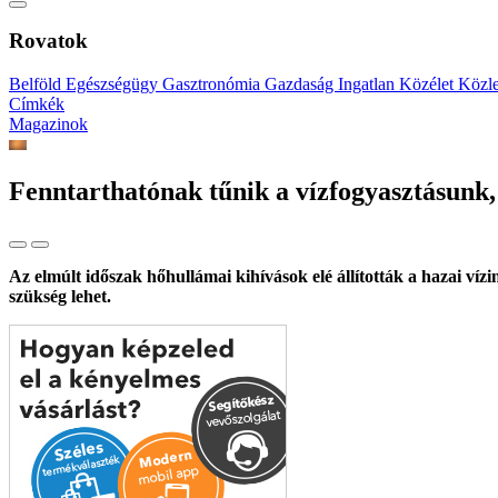
Rovatok
Belföld
Egészségügy
Gasztronómia
Gazdaság
Ingatlan
Közélet
Közl
Címkék
Magazinok
Fenntarthatónak tűnik a vízfogyasztásunk,
Az elmúlt időszak hőhullámai kihívások elé állították a hazai víz
szükség lehet.