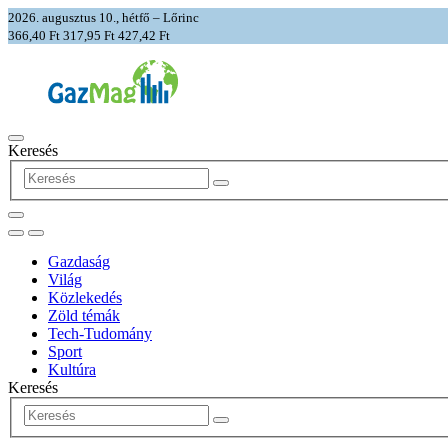
2026. augusztus 10., hétfő – Lőrinc
366,40 Ft
317,95 Ft
427,42 Ft
Keresés
Gazdaság
Világ
Közlekedés
Zöld témák
Tech-Tudomány
Sport
Kultúra
Keresés