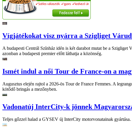
Vígjátékokat visz nyárra a Szigliget Váru
A budapesti Centrál Színház idén is két darabot mutat be a Szigliget
azonban a budapesti premier előtt láthatja a közönség.
Ismét indul a női Tour de France-on a mag
Augusztus elején rajtol a 2026-ös Tour de France Femmes. A legrango
kötődő bringás a mezőnyben.
Vadonatúj InterCity-k jönnek Magyarorsz
Teljes gőzzel halad a GYSEV új InterCity motorvonatainak gyártása. A