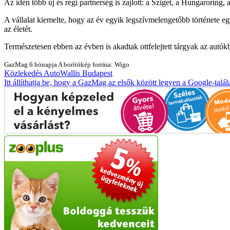
Az idén több új és régi partnerség is zajlott: a Sziget, a Hungarori
A vállalat kiemelte, hogy az év egyik legszívmelengetőbb története eg
az életét.
Természetesen ebben az évben is akadtak ottfelejtett tárgyak az autó
GazMag
6 hónapja
A borítókép forrása: Wigo
Közlekedés
AutoWallis
Budapest
Itt állíthatja be, hogy a GazMag az elsők között legyen a Google-talál