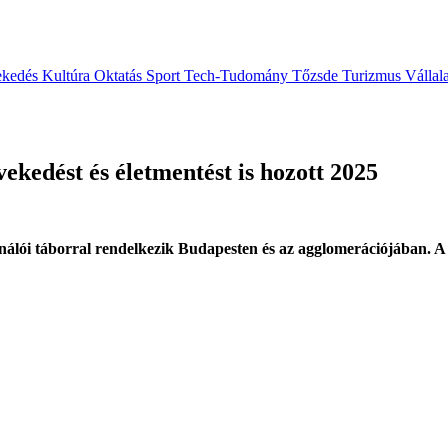
ekedés
Kultúra
Oktatás
Sport
Tech-Tudomány
Tőzsde
Turizmus
Vállal
ekedést és életmentést is hozott 2025
asználói táborral rendelkezik Budapesten és az agglomerációjában. 