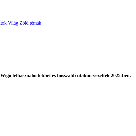
atok
Világ
Zöld témák
A Wigo felhasználói többet és hosszabb utakon vezettek 2025-ben.