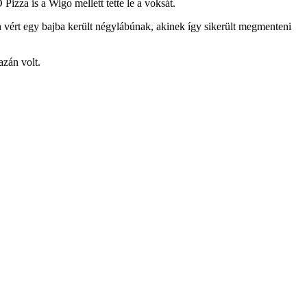
zza is a Wigo mellett tette le a voksát.
n vért egy bajba került négylábúnak, akinek így sikerült megmenteni
azán volt.