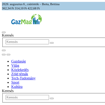
2026. augusztus 6., csütörtök – Berta, Bettina
362,34 Ft
314,10 Ft
422,68 Ft
Keresés
Gazdaság
Világ
Közlekedés
Zöld témák
Tech-Tudomány
Sport
Kultúra
Keresés