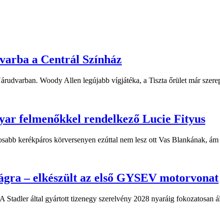
dvarba a Centrál Színház
 Várudvarban. Woody Allen legújabb vígjátéka, a Tiszta őrület már sze
yar felmenőkkel rendelkező Lucie Fityus
sabb kerékpáros körversenyen ezúttal nem lesz ott Vas Blankának, ám a
ágra – elkészült az első GYSEV motorvonat
 Stadler által gyártott tizenegy szerelvény 2028 nyaráig fokozatosan á