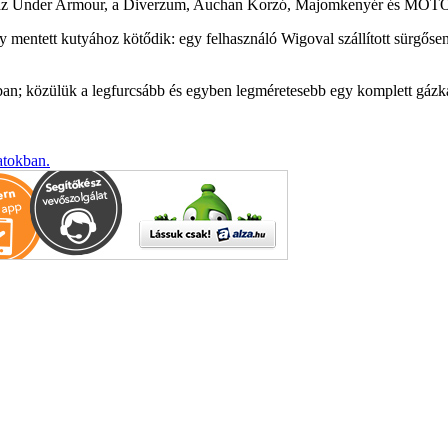
ng, az Under Armour, a Diverzum, Auchan Korzó, Majomkenyér és MOTO Pi
y mentett kutyához kötődik: egy felhasználó Wigoval szállított sürgőse
kban; közülük a legfurcsább és egyben legméretesebb egy komplett gázk
atokban.