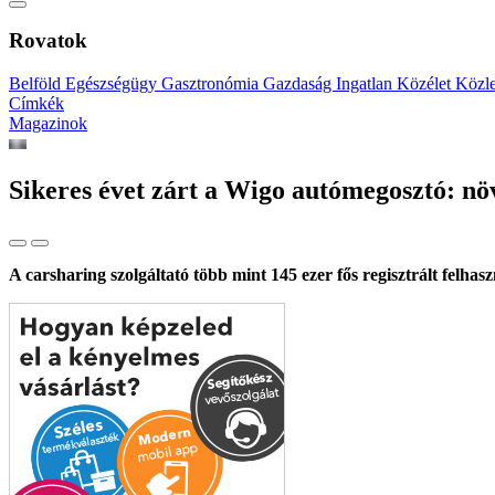
Rovatok
Belföld
Egészségügy
Gasztronómia
Gazdaság
Ingatlan
Közélet
Közl
Címkék
Magazinok
Sikeres évet zárt a Wigo autómegosztó: növ
A carsharing szolgáltató több mint 145 ezer fős regisztrált felh