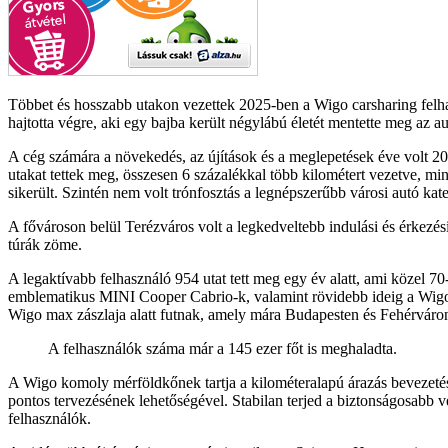
Többet és hosszabb utakon vezettek 2025-ben a Wigo carsharing felha
hajtotta végre, aki egy bajba került négylábú életét mentette meg az a
A cég számára a növekedés, az újítások és a meglepetések éve volt 2
utakat tettek meg, összesen 6 százalékkal több kilométert vezetve, mi
sikerült. Szintén nem volt trónfosztás a legnépszerűbb városi autó kat
A fővároson belül Terézváros volt a legkedveltebb indulási és érkezé
túrák zöme.
A legaktívabb felhasználó 954 utat tett meg egy év alatt, ami közel 70
emblematikus MINI Cooper Cabrio-k, valamint rövidebb ideig a Wig
Wigo max zászlaja alatt futnak, amely mára Budapesten és Fehérváron
A felhasználók száma már a 145 ezer főt is meghaladta.
A Wigo komoly mérföldkőnek tartja a kilométeralapú árazás bevezetésé
pontos tervezésének lehetőségével. Stabilan terjed a biztonságosabb v
felhasználók.