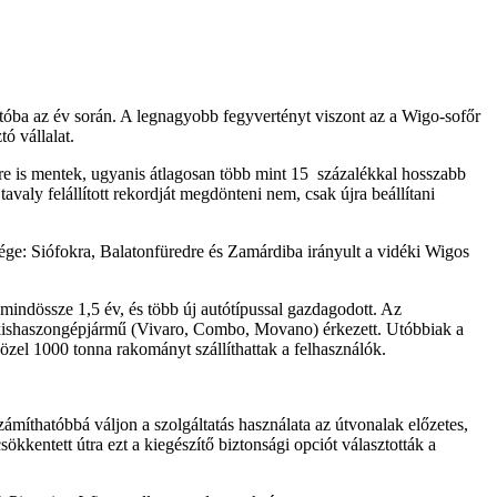
tóba az év során. A legnagyobb fegyvertényt viszont az a Wigo-sofőr
ó vállalat.
re is mentek, ugyanis átlagosan több mint 15 százalékkal hosszabb
valy felállított rekordját megdönteni nem, csak újra beállítani
sége: Siófokra, Balatonfüredre és Zamárdiba irányult a vidéki Wigos
s mindössze 1,5 év, és több új autótípussal gazdagodott. Az
kishaszongépjármű (Vivaro, Combo, Movano) érkezett. Utóbbiak a
zel 1000 tonna rakományt szállíthattak a felhasználók.
míthatóbbá váljon a szolgáltatás használata az útvonalak előzetes,
kkentett útra ezt a kiegészítő biztonsági opciót választották a