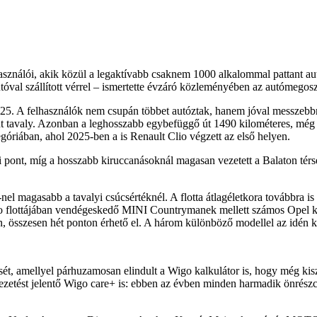
sználói, akik közül a legaktívabb csaknem 1000 alkalommal pattant au
utóval szállított vérrel – ismertette évzáró közleményében az autómegoszt
025. A felhasználók nem csupán többet autóztak, hanem jóval messzebb
nt tavaly. Azonban a leghosszabb egybefüggő út 1490 kilométeres, még ta
egóriában, ahol 2025-ben a is Renault Clio végzett az első helyen.
si pont, míg a hosszabb kiruccanásoknál magasan vezetett a Balaton tér
-nel magasabb a tavalyi csúcsértéknél. A flotta átlagéletkora továbbra i
o flottájában vendégeskedő MINI Countrymanek mellett számos Opel 
, összesen hét ponton érhető el. A három különböző modellel az idén kö
t, amellyel párhuzamosan elindult a Wigo kalkulátor is, hogy még kiszá
ezetést jelentő Wigo care+ is: ebben az évben minden harmadik önrészcsö