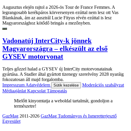
Augusztus elején rajtol a 2026-ös Tour de France Femmes. A
legrangosabb kerékpáros körversenyen ezúttal nem lesz ott Vas
Blankának, ám az ausztrál Lucie Fityus révén ezúttal is lesz
Magyarországhoz kötődő bringás a mezőnyben.
Vadonatúj InterCity-k jönnek
Magyarországra – elkészült az első
GYSEV motorvonat
Teljes gőzzel halad a GYSEV új InterCity motorvonatainak
gyártása. A Stadler által gyártott tizenegy szerelvény 2028 nyaráig
fokozatosan áll majd forgalomba.
Impresszum
Adatvédelem
Moderációs szabályzat
Sütik kezelése
Médiaajánlat
Kapcsolat
Támogatás
Mielőtt kinyomtatja a weboldal tartalmát, gondoljon a
természetre!
GazMag
2011-2026
GazMag Tudományos és Ismeretterjesztő
Egyesület