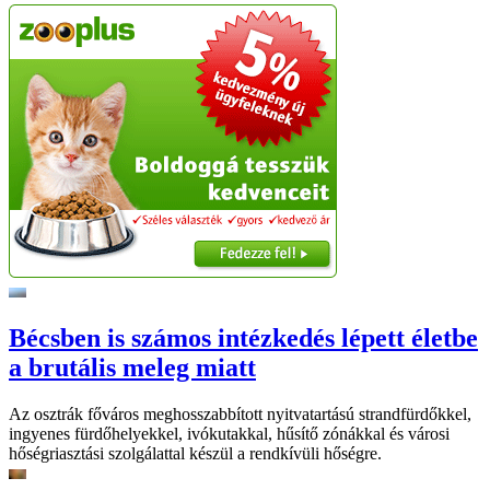
Bécsben is számos intézkedés lépett életbe
a brutális meleg miatt
Az osztrák főváros meghosszabbított nyitvatartású strandfürdőkkel,
ingyenes fürdőhelyekkel, ivókutakkal, hűsítő zónákkal és városi
hőségriasztási szolgálattal készül a rendkívüli hőségre.