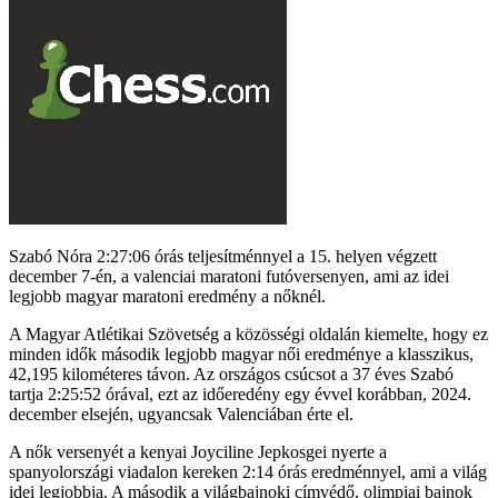
Szabó Nóra 2:27:06 órás teljesítménnyel a 15. helyen végzett
december 7-én, a valenciai maratoni futóversenyen, ami az idei
legjobb magyar maratoni eredmény a nőknél.
A Magyar Atlétikai Szövetség a közösségi oldalán kiemelte, hogy ez
minden idők második legjobb magyar női eredménye a klasszikus,
42,195 kilométeres távon. Az országos csúcsot a 37 éves Szabó
tartja 2:25:52 órával, ezt az időeredény egy évvel korábban, 2024.
december elsején, ugyancsak Valenciában érte el.
A nők versenyét a kenyai Joyciline Jepkosgei nyerte a
spanyolországi viadalon kereken 2:14 órás eredménnyel, ami a világ
idei legjobbja. A második a világbajnoki címvédő, olimpiai bajnok