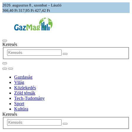
2026. augusztus 8., szombat – László
366,40 Ft
317,95 Ft
427,42 Ft
Keresés
Gazdaság
Világ
Közlekedés
Zöld témák
Tech-Tudomány
Sport
Kultúra
Keresés