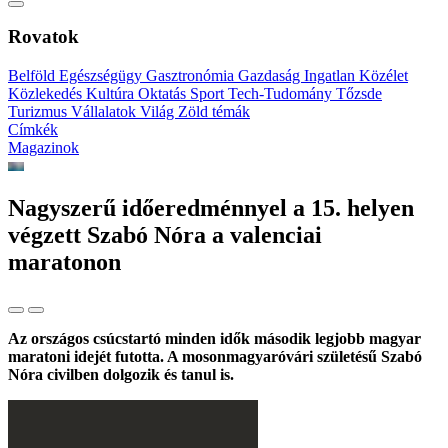
Rovatok
Belföld
Egészségügy
Gasztronómia
Gazdaság
Ingatlan
Közélet
Közlekedés
Kultúra
Oktatás
Sport
Tech-Tudomány
Tőzsde
Turizmus
Vállalatok
Világ
Zöld témák
Címkék
Magazinok
Nagyszerű időeredménnyel a 15. helyen
végzett Szabó Nóra a valenciai
maratonon
Az országos csúcstartó minden idők második legjobb magyar
maratoni idejét futotta. A mosonmagyaróvári születésű Szabó
Nóra civilben dolgozik és tanul is.