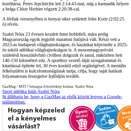
honfitársa, Peres Jepchirchir lett 2:14:43-mal, míg a harmadik helyen
a belga Chloe Herbiet végzett 2:20:38-cal.
A férfiak versenyében is kenyai siker született John Korir (2:02:25
ó) révén.
Szabó Nóra 23 évesen kezdett futni hobbiból, mára pedig
Magyarország egyik legjobb maratoni futójává vált. Részt vett a
2023-as budapesti világbajnokságon, és hazánkat képviselte a 2025-
ös tokiói atlétikai világbajnokságon is. A mosonmagyaróvári
születésű hosszútávfutó civilben dolgozik és tanul, miközben heti
140-150 kilométert edz. A sporthoz vezető útját szorgalommal és
kitartással építette fel, 30 éves korától edző segítségével. A mentális
felkészülést is kulcsfontosságúnak tartja, célja, hogy saját határait
folyamatosan feszegetve fejlődjön tovább.
GazMag
/
MTI
7 hónapja
A borítókép forrása: Szabó Nóra
Sport
atlétika
futás
Szabó Nóra
Itt állíthatja be, hogy a GazMag az elsők között legyen a Google-
találatokban.