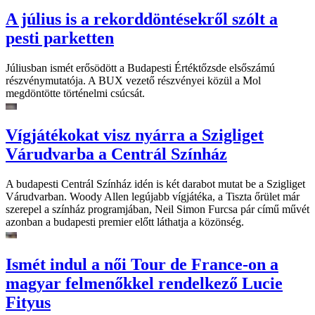
A július is a rekorddöntésekről szólt a
pesti parketten
Júliusban ismét erősödött a Budapesti Értéktőzsde elsőszámú
részvénymutatója. A BUX vezető részvényei közül a Mol
megdöntötte történelmi csúcsát.
Vígjátékokat visz nyárra a Szigliget
Várudvarba a Centrál Színház
A budapesti Centrál Színház idén is két darabot mutat be a Szigliget
Várudvarban. Woody Allen legújabb vígjátéka, a Tiszta őrület már
szerepel a színház programjában, Neil Simon Furcsa pár című művét
azonban a budapesti premier előtt láthatja a közönség.
Ismét indul a női Tour de France-on a
magyar felmenőkkel rendelkező Lucie
Fityus