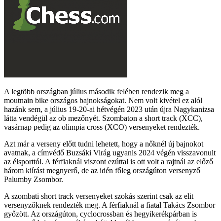
A legtöbb országban július második felében rendezik meg a
moutnain bike országos bajnokságokat. Nem volt kivétel ez alól
hazánk sem, a július 19-20-ai hétvégén 2023 után újra Nagykanizsa
látta vendégül az ob mezőnyét. Szombaton a short track (XCC),
vasárnap pedig az olimpia cross (XCO) versenyeket rendezték.
Azt már a verseny előtt tudni lehetett, hogy a nőknél új bajnokot
avatnak, a címvédő Buzsáki Virág ugyanis 2024 végén visszavonult
az élsporttól. A férfiaknál viszont ezúttal is ott volt a rajtnál az előző
három kiírást megnyerő, de az idén főleg országúton versenyző
Palumby Zsombor.
A szombati short track versenyeket szokás szerint csak az elit
versenyzőknek rendezték meg. A férfiaknál a fiatal Takács Zsombor
győzött. Az országúton, cyclocrossban és hegyikerékpárban is