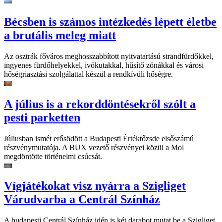
Bécsben is számos intézkedés lépett életbe
a brutális meleg miatt
Az osztrák főváros meghosszabbított nyitvatartású strandfürdőkkel,
ingyenes fürdőhelyekkel, ivókutakkal, hűsítő zónákkal és városi
hőségriasztási szolgálattal készül a rendkívüli hőségre.
A július is a rekorddöntésekről szólt a
pesti parketten
Júliusban ismét erősödött a Budapesti Értéktőzsde elsőszámú
részvénymutatója. A BUX vezető részvényei közül a Mol
megdöntötte történelmi csúcsát.
Vígjátékokat visz nyárra a Szigliget
Várudvarba a Centrál Színház
A budapesti Centrál Színház idén is két darabot mutat be a Szigliget