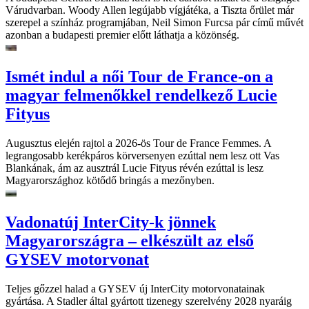
Várudvarban. Woody Allen legújabb vígjátéka, a Tiszta őrület már
szerepel a színház programjában, Neil Simon Furcsa pár című művét
azonban a budapesti premier előtt láthatja a közönség.
Ismét indul a női Tour de France-on a
magyar felmenőkkel rendelkező Lucie
Fityus
Augusztus elején rajtol a 2026-ös Tour de France Femmes. A
legrangosabb kerékpáros körversenyen ezúttal nem lesz ott Vas
Blankának, ám az ausztrál Lucie Fityus révén ezúttal is lesz
Magyarországhoz kötődő bringás a mezőnyben.
Vadonatúj InterCity-k jönnek
Magyarországra – elkészült az első
GYSEV motorvonat
Teljes gőzzel halad a GYSEV új InterCity motorvonatainak
gyártása. A Stadler által gyártott tizenegy szerelvény 2028 nyaráig