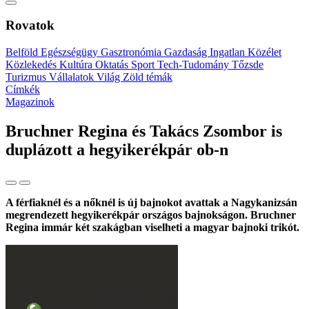
Rovatok
Belföld
Egészségügy
Gasztronómia
Gazdaság
Ingatlan
Közélet
Közlekedés
Kultúra
Oktatás
Sport
Tech-Tudomány
Tőzsde
Turizmus
Vállalatok
Világ
Zöld témák
Címkék
Magazinok
Bruchner Regina és Takács Zsombor is
duplázott a hegyikerékpár ob-n
A férfiaknél és a nőknél is új bajnokot avattak a Nagykanizsán
megrendezett hegyikerékpár országos bajnokságon. Bruchner
Regina immár két szakágban viselheti a magyar bajnoki trikót.