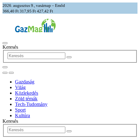
2026. augusztus 9., vasárnap – Emőd
366,40 Ft
317,95 Ft
427,42 Ft
Keresés
Gazdaság
Világ
Közlekedés
Zöld témák
Tech-Tudomány
Sport
Kultúra
Keresés