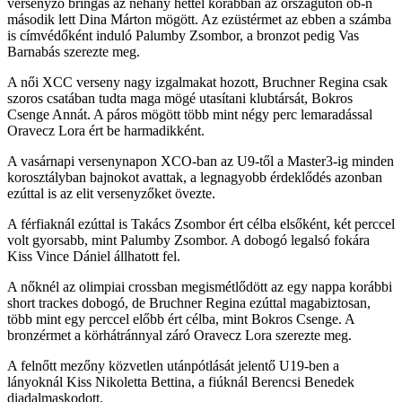
versenyző bringás az néhány héttel korábban az országúton ob-n
második lett Dina Márton mögött. Az ezüstérmet az ebben a számba
is címvédőként induló Palumby Zsombor, a bronzot pedig Vas
Barnabás szerezte meg.
A női XCC verseny nagy izgalmakat hozott, Bruchner Regina csak
szoros csatában tudta maga mögé utasítani klubtársát, Bokros
Csenge Annát. A páros mögött több mint négy perc lemaradással
Oravecz Lora ért be harmadikként.
A vasárnapi versenynapon XCO-ban az U9-től a Master3-ig minden
korosztályban bajnokot avattak, a legnagyobb érdeklődés azonban
ezúttal is az elit versenyzőket övezte.
A férfiaknál ezúttal is Takács Zsombor ért célba elsőként, két perccel
volt gyorsabb, mint Palumby Zsombor. A dobogó legalsó fokára
Kiss Vince Dániel állhatott fel.
A nőknél az olimpiai crossban megismétlődött az egy nappa korábbi
short trackes dobogó, de Bruchner Regina ezúttal magabiztosan,
több mint egy perccel előbb ért célba, mint Bokros Csenge. A
bronzérmet a körhátránnyal záró Oravecz Lora szerezte meg.
A felnőtt mezőny közvetlen utánpótlását jelentő U19-ben a
lányoknál Kiss Nikoletta Bettina, a fiúknál Berencsi Benedek
diadalmaskodott.