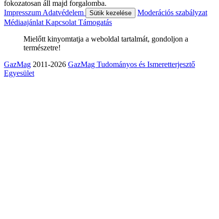
fokozatosan áll majd forgalomba.
Impresszum
Adatvédelem
Moderációs szabályzat
Sütik kezelése
Médiaajánlat
Kapcsolat
Támogatás
Mielőtt kinyomtatja a weboldal tartalmát, gondoljon a
természetre!
GazMag
2011-2026
GazMag Tudományos és Ismeretterjesztő
Egyesület