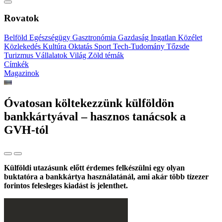
Rovatok
Belföld
Egészségügy
Gasztronómia
Gazdaság
Ingatlan
Közélet
Közlekedés
Kultúra
Oktatás
Sport
Tech-Tudomány
Tőzsde
Turizmus
Vállalatok
Világ
Zöld témák
Címkék
Magazinok
Óvatosan költekezzünk külföldön
bankkártyával – hasznos tanácsok a
GVH-tól
Külföldi utazásunk előtt érdemes felkészülni egy olyan
buktatóra a bankkártya használatánál, ami akár több tízezer
forintos felesleges kiadást is jelenthet.