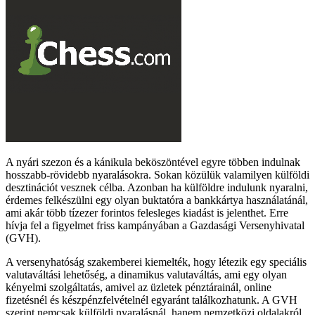
A nyári szezon és a kánikula beköszöntével egyre többen indulnak
hosszabb-rövidebb nyaralásokra. Sokan közülük valamilyen külföldi
desztinációt vesznek célba. Azonban ha külföldre indulunk nyaralni,
érdemes felkészülni egy olyan buktatóra a bankkártya használatánál,
ami akár több tízezer forintos felesleges kiadást is jelenthet. Erre
hívja fel a figyelmet friss kampányában a Gazdasági Versenyhivatal
(GVH).
A versenyhatóság szakemberei kiemelték, hogy létezik egy speciális
valutaváltási lehetőség, a dinamikus valutaváltás, ami egy olyan
kényelmi szolgáltatás, amivel az üzletek pénztárainál, online
fizetésnél és készpénzfelvételnél egyaránt találkozhatunk. A GVH
szerint nemcsak külföldi nyaralásnál, hanem nemzetközi oldalakról