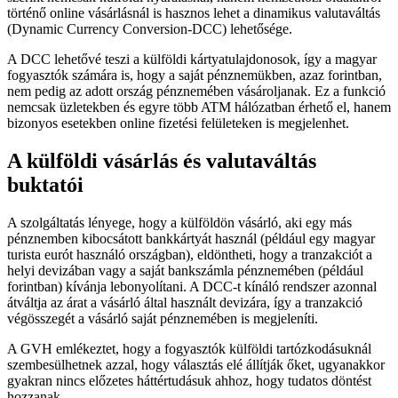
történő online vásárlásnál is hasznos lehet a dinamikus valutaváltás
(Dynamic Currency Conversion-DCC) lehetősége.
A DCC lehetővé teszi a külföldi kártyatulajdonosok, így a magyar
fogyasztók számára is, hogy a saját pénznemükben, azaz forintban,
nem pedig az adott ország pénznemében vásároljanak. Ez a funkció
nemcsak üzletekben és egyre több ATM hálózatban érhető el, hanem
bizonyos esetekben online fizetési felületeken is megjelenhet.
A külföldi vásárlás és valutaváltás
buktatói
A szolgáltatás lényege, hogy a külföldön vásárló, aki egy más
pénznemben kibocsátott bankkártyát használ (például egy magyar
turista eurót használó országban), eldöntheti, hogy a tranzakciót a
helyi devizában vagy a saját bankszámla pénznemében (például
forintban) kívánja lebonyolítani. A DCC-t kínáló rendszer azonnal
átváltja az árat a vásárló által használt devizára, így a tranzakció
végösszegét a vásárló saját pénznemében is megjeleníti.
A GVH emlékeztet, hogy a fogyasztók külföldi tartózkodásuknál
szembesülhetnek azzal, hogy választás elé állítják őket, ugyanakkor
gyakran nincs előzetes háttértudásuk ahhoz, hogy tudatos döntést
hozzanak.