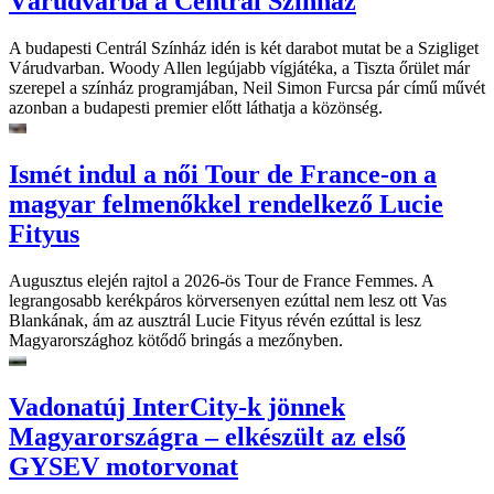
Várudvarba a Centrál Színház
A budapesti Centrál Színház idén is két darabot mutat be a Szigliget
Várudvarban. Woody Allen legújabb vígjátéka, a Tiszta őrület már
szerepel a színház programjában, Neil Simon Furcsa pár című művét
azonban a budapesti premier előtt láthatja a közönség.
Ismét indul a női Tour de France-on a
magyar felmenőkkel rendelkező Lucie
Fityus
Augusztus elején rajtol a 2026-ös Tour de France Femmes. A
legrangosabb kerékpáros körversenyen ezúttal nem lesz ott Vas
Blankának, ám az ausztrál Lucie Fityus révén ezúttal is lesz
Magyarországhoz kötődő bringás a mezőnyben.
Vadonatúj InterCity-k jönnek
Magyarországra – elkészült az első
GYSEV motorvonat