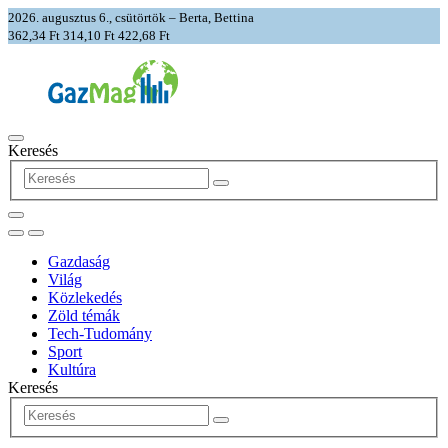
2026. augusztus 6., csütörtök – Berta, Bettina
362,34 Ft
314,10 Ft
422,68 Ft
Keresés
Gazdaság
Világ
Közlekedés
Zöld témák
Tech-Tudomány
Sport
Kultúra
Keresés