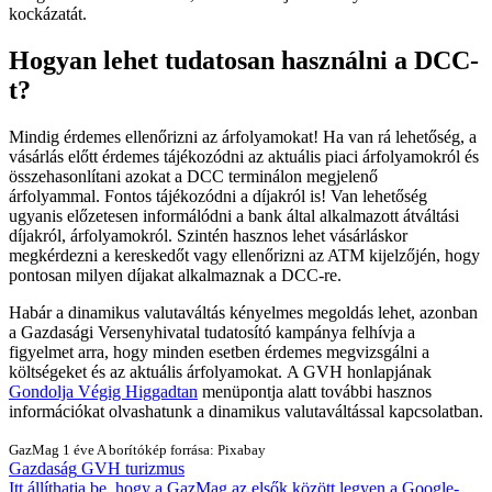
kockázatát.
Hogyan lehet tudatosan használni a DCC-
t?
Mindig érdemes ellenőrizni az árfolyamokat! Ha van rá lehetőség, a
vásárlás előtt érdemes tájékozódni az aktuális piaci árfolyamokról és
összehasonlítani azokat a DCC terminálon megjelenő
árfolyammal. Fontos tájékozódni a díjakról is! Van lehetőség
ugyanis előzetesen informálódni a bank által alkalmazott átváltási
díjakról, árfolyamokról. Szintén hasznos lehet vásárláskor
megkérdezni a kereskedőt vagy ellenőrizni az ATM kijelzőjén, hogy
pontosan milyen díjakat alkalmaznak a DCC-re.
Habár a dinamikus valutaváltás kényelmes megoldás lehet, azonban
a Gazdasági Versenyhivatal tudatosító kampánya felhívja a
figyelmet arra, hogy minden esetben érdemes megvizsgálni a
költségeket és az aktuális árfolyamokat. A GVH honlapjának
Gondolja Végig Higgadtan
menüpontja alatt további hasznos
információkat olvashatunk a dinamikus valutaváltással kapcsolatban.
GazMag
1 éve
A borítókép forrása: Pixabay
Gazdaság
GVH
turizmus
Itt állíthatja be, hogy a GazMag az elsők között legyen a Google-