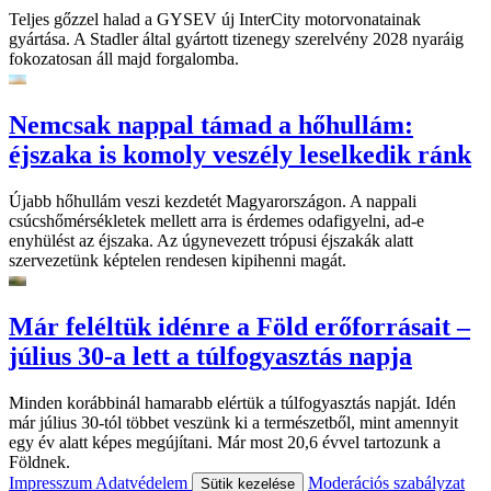
Teljes gőzzel halad a GYSEV új InterCity motorvonatainak
gyártása. A Stadler által gyártott tizenegy szerelvény 2028 nyaráig
fokozatosan áll majd forgalomba.
Nemcsak nappal támad a hőhullám:
éjszaka is komoly veszély leselkedik ránk
Újabb hőhullám veszi kezdetét Magyarországon. A nappali
csúcshőmérsékletek mellett arra is érdemes odafigyelni, ad-e
enyhülést az éjszaka. Az úgynevezett trópusi éjszakák alatt
szervezetünk képtelen rendesen kipihenni magát.
Már feléltük idénre a Föld erőforrásait –
július 30-a lett a túlfogyasztás napja
Minden korábbinál hamarabb elértük a túlfogyasztás napját. Idén
már július 30-tól többet veszünk ki a természetből, mint amennyit
egy év alatt képes megújítani. Már most 20,6 évvel tartozunk a
Földnek.
Impresszum
Adatvédelem
Moderációs szabályzat
Sütik kezelése