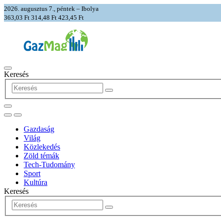
2026. augusztus 7., péntek – Ibolya
363,03 Ft
314,48 Ft
423,45 Ft
Keresés
Gazdaság
Világ
Közlekedés
Zöld témák
Tech-Tudomány
Sport
Kultúra
Keresés