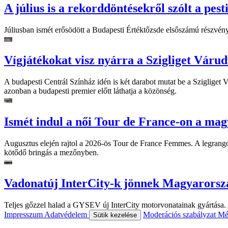
A július is a rekorddöntésekről szólt a pest
Júliusban ismét erősödött a Budapesti Értéktőzsde elsőszámú részvén
Vígjátékokat visz nyárra a Szigliget Váru
A budapesti Centrál Színház idén is két darabot mutat be a Szigliget
azonban a budapesti premier előtt láthatja a közönség.
Ismét indul a női Tour de France-on a mag
Augusztus elején rajtol a 2026-ös Tour de France Femmes. A legrango
kötődő bringás a mezőnyben.
Vadonatúj InterCity-k jönnek Magyarorsz
Teljes gőzzel halad a GYSEV új InterCity motorvonatainak gyártása. A
Impresszum
Adatvédelem
Moderációs szabályzat
Mé
Sütik kezelése