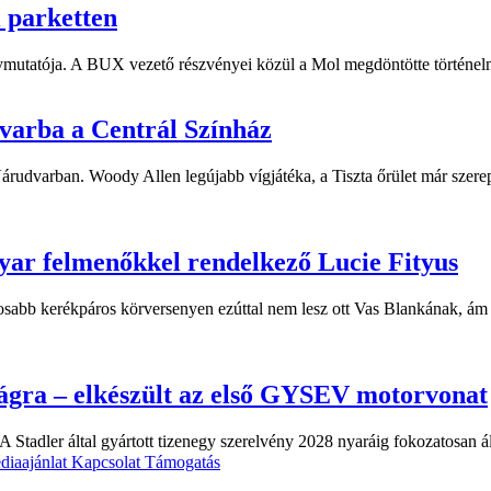
i parketten
ymutatója. A BUX vezető részvényei közül a Mol megdöntötte történelm
dvarba a Centrál Színház
 Várudvarban. Woody Allen legújabb vígjátéka, a Tiszta őrület már sze
yar felmenőkkel rendelkező Lucie Fityus
sabb kerékpáros körversenyen ezúttal nem lesz ott Vas Blankának, ám a
ágra – elkészült az első GYSEV motorvonat
 Stadler által gyártott tizenegy szerelvény 2028 nyaráig fokozatosan á
diaajánlat
Kapcsolat
Támogatás