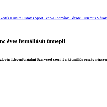
ekedés
Kultúra
Oktatás
Sport
Tech-Tudomány
Tőzsde
Turizmus
Vállal
c éves fennállását ünnepli
ovén Idegenforgalmi Szervezet szerint a kétmilliós ország népszer