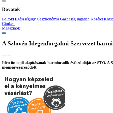
Rovatok
Belföld
Egészségügy
Gasztronómia
Gazdaság
Ingatlan
Közélet
Közl
Címkék
Magazinok
A Szlovén Idegenforgalmi Szervezet harmin
Idén ünnepli alapításának harmincadik évfordulóját az STO. A Szl
megnégyszereződött.