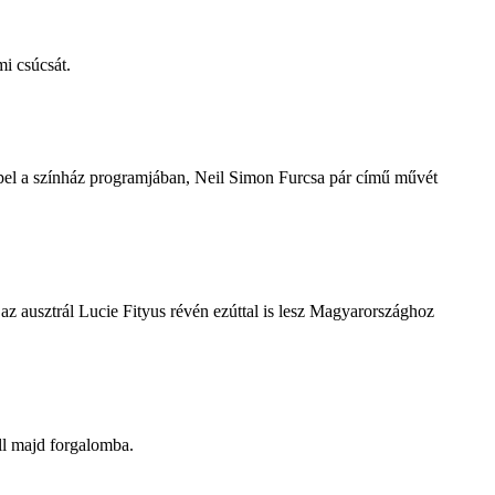
i csúcsát.
repel a színház programjában, Neil Simon Furcsa pár című művét
z ausztrál Lucie Fityus révén ezúttal is lesz Magyarországhoz
ll majd forgalomba.