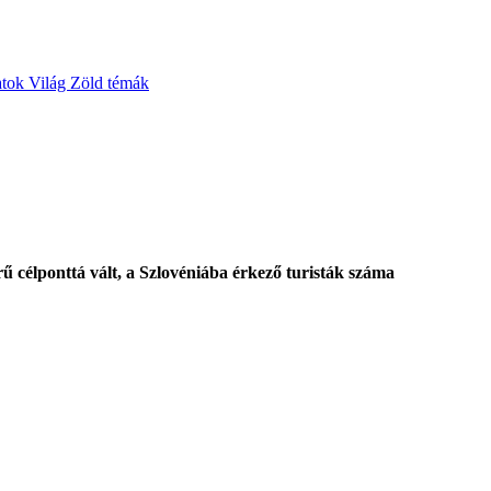
atok
Világ
Zöld témák
ű célponttá vált, a Szlovéniába érkező turisták száma