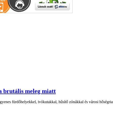
a brutális meleg miatt
yenes fürdőhelyekkel, ivókutakkal, hűsítő zónákkal és városi hőségriasz