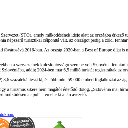
i Szervezet (STO), amely működésének ideje alatt az országba érkező 
 népszerű turisztikai célponttá vált, az országot pedig a zöld, fenntar
ld fővárosává 2016-ban. Az ország 2020-ban a Best of Europe díjat is m
ben a szervezetnek kulcsfontosságú szerepe volt Szlovénia fenntartható,
 Szlovéniába, addig 2024-ben már 6,5 millió turistát regisztráltak az or
8,6 százalékát teszi ki, és több mint 59 000 embert foglalkoztat az ága
hogy a turizmus sikere nem magától értetődő dolog.
Szlovénia mai hírne
együttműködésen alapul
– emelte ki a tárcavezető.
atokban.