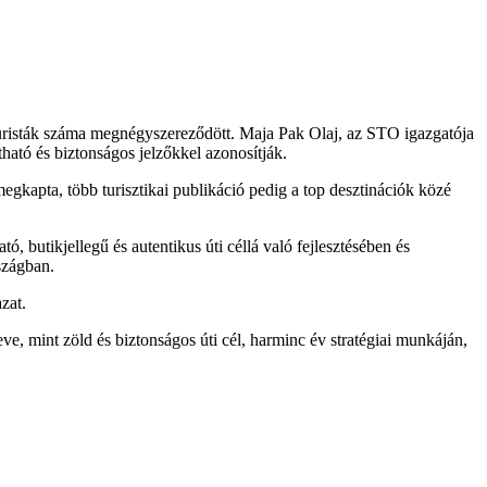
turisták száma megnégyszereződött. Maja Pak Olaj, az STO igazgatója
tható és biztonságos jelzőkkel azonosítják.
egkapta, több turisztikai publikáció pedig a top desztinációk közé
 butikjellegű és autentikus úti céllá való fejlesztésében és
szágban.
zat.
ve, mint zöld és biztonságos úti cél, harminc év stratégiai munkáján,