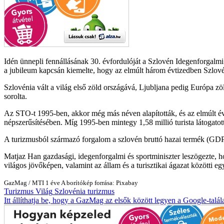
Idén ünnepli fennállásának 30. évfordulóját a Szlovén Idegenforgalm
a jubileum kapcsán kiemelte, hogy az elmúlt három évtizedben Szlovénia
Szlovénia vált a világ első zöld országává, Ljubljana pedig Európa zö
sorolta.
Az STO-t 1995-ben, akkor még más néven alapították, és az elmúlt évek
népszerűsítésében. Míg 1995-ben mintegy 1,58 millió turista látogatott
A turizmusból származó forgalom a szlovén bruttó hazai termék (GDP) 
Matjaz Han gazdasági, idegenforgalmi és sportminiszter leszögezte, 
világos jövőképen, valamint az állam és a turisztikai ágazat közötti 
GazMag
/
MTI
1 éve
A borítókép forrása: Pixabay
Turizmus
Világ
Szlovénia
turizmus
Itt állíthatja be, hogy a GazMag az elsők között legyen a Google-talál