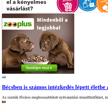
Bécsben is számos intézkedés lépett életbe 
Az osztrák főváros meghosszabbított nyitvatartású strandfürdőkkel, ing