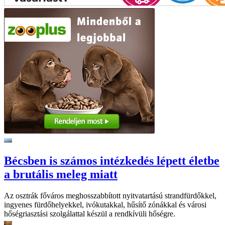
Bécsben is számos intézkedés lépett életbe
a brutális meleg miatt
Az osztrák főváros meghosszabbított nyitvatartású strandfürdőkkel,
ingyenes fürdőhelyekkel, ivókutakkal, hűsítő zónákkal és városi
hőségriasztási szolgálattal készül a rendkívüli hőségre.