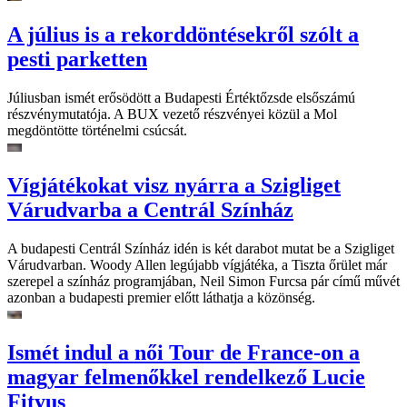
A július is a rekorddöntésekről szólt a
pesti parketten
Júliusban ismét erősödött a Budapesti Értéktőzsde elsőszámú
részvénymutatója. A BUX vezető részvényei közül a Mol
megdöntötte történelmi csúcsát.
Vígjátékokat visz nyárra a Szigliget
Várudvarba a Centrál Színház
A budapesti Centrál Színház idén is két darabot mutat be a Szigliget
Várudvarban. Woody Allen legújabb vígjátéka, a Tiszta őrület már
szerepel a színház programjában, Neil Simon Furcsa pár című művét
azonban a budapesti premier előtt láthatja a közönség.
Ismét indul a női Tour de France-on a
magyar felmenőkkel rendelkező Lucie
Fityus