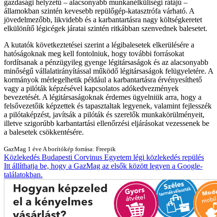
gazdasági helyzetű – alacsonyabb munkanélküliségi rátájú –
államokban szintén kevesebb repülőgép-katasztrófa várható. A
jövedelmezőbb, likvidebb és a karbantartásra nagy költségkeretet
elkülönítő légicégek járatai szintén ritkábban szenvednek balesetet.
A kutatók következtetései szerint a légibalesetek elkerülésére a
hatóságoknak meg kell fontolniuk, hogy további forrásokat
fordítsanak a pénzügyileg gyenge légitársaságok és az alacsonyabb
minőségű vállalatirányítással működő légitársaságok felügyeletére. A
kormányok mérlegelhetik például a karbantartásra érvényesíthető
vagy a pilóták képzésével kapcsolatos adókedvezmények
bevezetését. A légitársaságoknak érdemes ügyelniük arra, hogy a
felsővezetőik képzettek és tapasztaltak legyenek, valamint fejlesszék
a pilótaképzést, javítsák a pilóták és szerelők munkakörülményeit,
illetve szigorúbb karbantartási ellenőrzési eljárásokat vezessenek be
a balesetek csökkentésére.
GazMag
1 éve
A borítókép forrása: Freepik
Közlekedés
Budapesti Corvinus Egyetem
légi közlekedés
repülés
Itt állíthatja be, hogy a GazMag az elsők között legyen a Google-
találatokban.