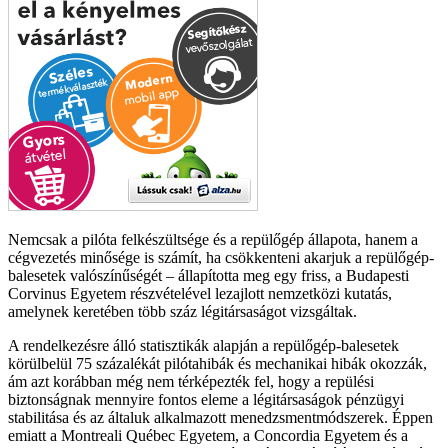
Nemcsak a pilóta felkészültsége és a repülőgép állapota, hanem a
cégvezetés minősége is számít, ha csökkenteni akarjuk a repülőgép-
balesetek valószínűségét – állapította meg egy friss, a Budapesti
Corvinus Egyetem részvételével lezajlott nemzetközi kutatás,
amelynek keretében több száz légitársaságot vizsgáltak.
A rendelkezésre álló statisztikák alapján a repülőgép-balesetek
körülbelül 75 százalékát pilótahibák és mechanikai hibák okozzák,
ám azt korábban még nem térképezték fel, hogy a repülési
biztonságnak mennyire fontos eleme a légitársaságok pénzügyi
stabilitása és az általuk alkalmazott menedzsmentmódszerek. Éppen
emiatt a Montreali Québec Egyetem, a Concordia Egyetem és a