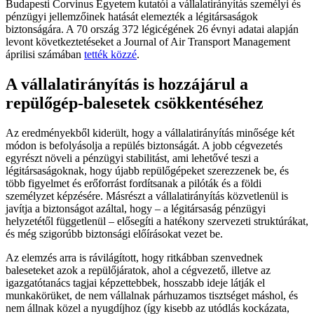
Budapesti Corvinus Egyetem kutatói a vállalatirányítás személyi és
pénzügyi jellemzőinek hatását elemezték a légitársaságok
biztonságára. A 70 ország 372 légicégének 26 évnyi adatai alapján
levont következtetéseket a Journal of Air Transport Management
áprilisi számában
tették közzé
.
A vállalatirányítás is hozzájárul a
repülőgép-balesetek csökkentéséhez
Az eredményekből kiderült, hogy a vállalatirányítás minősége két
módon is befolyásolja a repülés biztonságát. A jobb cégvezetés
egyrészt növeli a pénzügyi stabilitást, ami lehetővé teszi a
légitársaságoknak, hogy újabb repülőgépeket szerezzenek be, és
több figyelmet és erőforrást fordítsanak a pilóták és a földi
személyzet képzésére. Másrészt a vállalatirányítás közvetlenül is
javítja a biztonságot azáltal, hogy – a légitársaság pénzügyi
helyzetétől függetlenül – elősegíti a hatékony szervezeti struktúrákat,
és még szigorúbb biztonsági előírásokat vezet be.
Az elemzés arra is rávilágított, hogy ritkábban szenvednek
baleseteket azok a repülőjáratok, ahol a cégvezető, illetve az
igazgatótanács tagjai képzettebbek, hosszabb ideje látják el
munkakörüket, de nem vállalnak párhuzamos tisztséget máshol, és
nem állnak közel a nyugdíjhoz (így kisebb az utódlás kockázata,