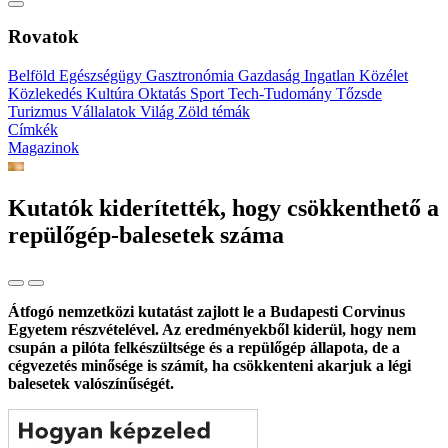
Rovatok
Belföld
Egészségügy
Gasztronómia
Gazdaság
Ingatlan
Közélet
Közlekedés
Kultúra
Oktatás
Sport
Tech-Tudomány
Tőzsde
Turizmus
Vállalatok
Világ
Zöld témák
Címkék
Magazinok
Kutatók kiderítették, hogy csökkenthető a
repülőgép-balesetek száma
Átfogó nemzetközi kutatást zajlott le a Budapesti Corvinus
Egyetem részvételével. Az eredményekből kiderül, hogy nem
csupán a pilóta felkészültsége és a repülőgép állapota, de a
cégvezetés minősége is számít, ha csökkenteni akarjuk a légi
balesetek valószínűségét.