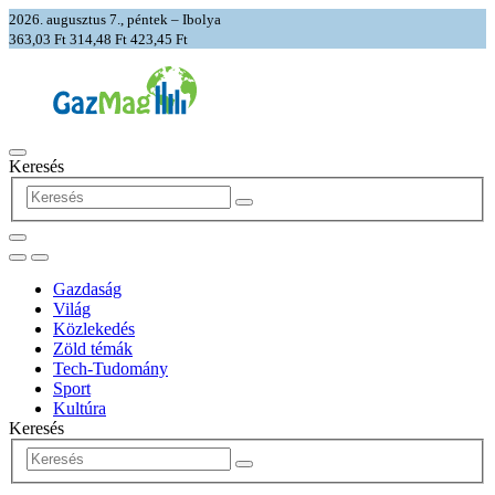
2026. augusztus 7., péntek – Ibolya
363,03 Ft
314,48 Ft
423,45 Ft
Keresés
Gazdaság
Világ
Közlekedés
Zöld témák
Tech-Tudomány
Sport
Kultúra
Keresés