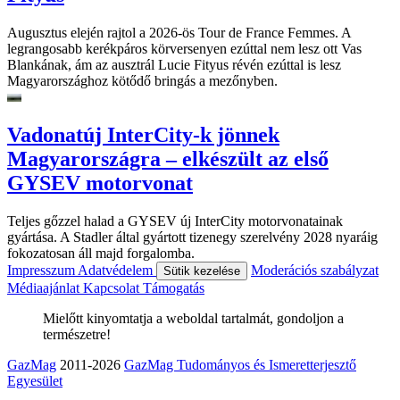
Augusztus elején rajtol a 2026-ös Tour de France Femmes. A
legrangosabb kerékpáros körversenyen ezúttal nem lesz ott Vas
Blankának, ám az ausztrál Lucie Fityus révén ezúttal is lesz
Magyarországhoz kötődő bringás a mezőnyben.
Vadonatúj InterCity-k jönnek
Magyarországra – elkészült az első
GYSEV motorvonat
Teljes gőzzel halad a GYSEV új InterCity motorvonatainak
gyártása. A Stadler által gyártott tizenegy szerelvény 2028 nyaráig
fokozatosan áll majd forgalomba.
Impresszum
Adatvédelem
Moderációs szabályzat
Sütik kezelése
Médiaajánlat
Kapcsolat
Támogatás
Mielőtt kinyomtatja a weboldal tartalmát, gondoljon a
természetre!
GazMag
2011-2026
GazMag Tudományos és Ismeretterjesztő
Egyesület