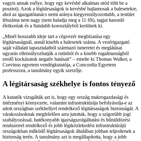
vagyis annak esélye, hogy egy kevésbé alkalmas utód tölti be a
posztot). Azok a légitársaságok is kevésbé hajlamosak a balesetekre,
ahol az igazgatótanács nemi aránya kiegyensúlyozottabb, a testület
létszáma nem nagy (nem haladja meg a 11 főt), tagjai hasonló
életkorúak és a fiatalabb korosztályból kerülnek ki.
Minél hosszabb ideje tart a cégvezér megbízatása egy
légitársaságnál, annál kisebb a balesetek száma. A vezérigazgató
saját vállalati tapasztalatból származó ismeretei és meglátásai
ugyanis ellensúlyozhatják a rutinból és a kisebb rugalmasságból
eredő kockázatok negatív hatásait
– emelte ki Thomas Walker, a
Corvinus egyetem vendégkutatója, a Concordia Egyetem
professzora, a tanulmány egyik szerzője.
A légitársaság székhelye is fontos tényező
A kutatók vizsgálták azt is, hogy egy ország makrogazdasági és
intézményi környezete, valamint infrastruktúrája befolyásolja-e az
adott országban székhellyel rendelkező légitársaságok biztonságát. A
várakozásoknak megfelelően arra jutottak, hogy a szigorúbb jogi
szabályozással, hatékonyabb igazságszolgáltatási és bűnüldözési
rendszerrel rendelkező és jobb légiközlekedési infrastruktúrájú
országokban működő légitársaságok általában jobban teljesítenek a
biztonság terén. A tanulmány azt is megállapította, hogy a jobb