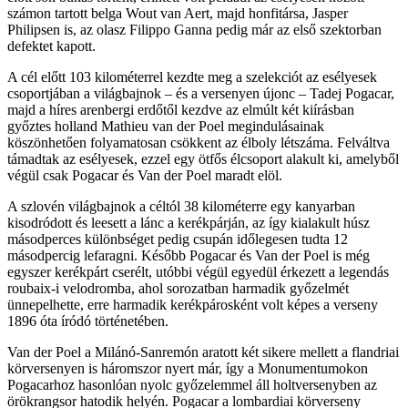
számon tartott belga Wout van Aert, majd honfitársa, Jasper
Philipsen is, az olasz Filippo Ganna pedig már az első szektorban
defektet kapott.
A cél előtt 103 kilométerrel kezdte meg a szelekciót az esélyesek
csoportjában a világbajnok – és a versenyen újonc – Tadej Pogacar,
majd a híres arenbergi erdőtől kezdve az elmúlt két kiírásban
győztes holland Mathieu van der Poel megindulásainak
köszönhetően folyamatosan csökkent az élboly létszáma. Felváltva
támadtak az esélyesek, ezzel egy ötfős élcsoport alakult ki, amelyből
végül csak Pogacar és Van der Poel maradt elöl.
A szlovén világbajnok a céltól 38 kilométerre egy kanyarban
kisodródott és leesett a lánc a kerékpárján, az így kialakult húsz
másodperces különbséget pedig csupán időlegesen tudta 12
másodpercig lefaragni. Később Pogacar és Van der Poel is még
egyszer kerékpárt cserélt, utóbbi végül egyedül érkezett a legendás
roubaix-i velodromba, ahol sorozatban harmadik győzelmét
ünnepelhette, erre harmadik kerékpárosként volt képes a verseny
1896 óta íródó történetében.
Van der Poel a Milánó-Sanremón aratott két sikere mellett a flandriai
körversenyen is háromszor nyert már, így a Monumentumokon
Pogacarhoz hasonlóan nyolc győzelemmel áll holtversenyben az
örökrangsor hatodik helyén. Pogacar a lombardiai körverseny