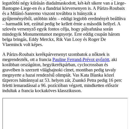
legutóbbi négy kiírásán diadalmaskodott, két-két sikere van a Liege-
Bastogne-Liege-en és a flandriai körversenyen is. A Párizs-Roubaix
és a Milánó-Sanremo viszont továbbra is hiányzik a
gyűjteményéből, utóbbin idén – eddigi legjobb eredményét beállítva
– harmadik lett, ezúttal pedig be kellett érnie a második hellyel. A
szlovén versenyző egyik fontos célja, hogy pályafutása során
mindegyik Monumentumot megnyerje. Erre eddig csupán három
belga bringás, Eddy Merckx, Rik Van Looy és Roger De
Vlaeminck volt képes.
A Párizs-Roubaix kerékpárversenyt szombatok a nőknek is
megrendezték, ott a francia
Pauline Ferrand-Prévot győzött
, aki
korábban országúton, hegyikerékpárban, cyclocrossban és
gravelben is szerzett világbajnoki címet, montiban pedig tavaly
megnyerte a hazai rendezésű olimpiát. Vas Kata Blanka közel
tízperces hátránnyal az 53. helyen zár, Zsankó Petra pedig 16 perc
feletti lemaradással a 96. pozícióban végzett, mindketten először
indultak a francia kockaköves klasszikuson.