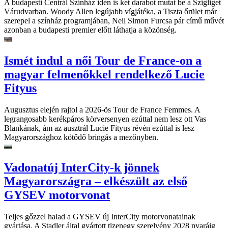
A budapesti Centrál Színház idén is két darabot mutat be a Szigliget
Várudvarban. Woody Allen legújabb vígjátéka, a Tiszta őrület már
szerepel a színház programjában, Neil Simon Furcsa pár című művét
azonban a budapesti premier előtt láthatja a közönség.
Ismét indul a női Tour de France-on a
magyar felmenőkkel rendelkező Lucie
Fityus
Augusztus elején rajtol a 2026-ös Tour de France Femmes. A
legrangosabb kerékpáros körversenyen ezúttal nem lesz ott Vas
Blankának, ám az ausztrál Lucie Fityus révén ezúttal is lesz
Magyarországhoz kötődő bringás a mezőnyben.
Vadonatúj InterCity-k jönnek
Magyarországra – elkészült az első
GYSEV motorvonat
Teljes gőzzel halad a GYSEV új InterCity motorvonatainak
gyártása. A Stadler által gyártott tizenegy szerelvény 2028 nyaráig