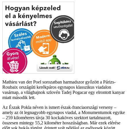
Mathieu van der Poel sorozatban harmadszor győzött a Párizs-
Roubaix országúti kerékpáros egynapos klasszikus viadalon
vasárnap, a világbajnok szlovén Tadej Pogacar egy elrontott kanyar
miatt második lett.
Az Észak Pokla néven is ismert észak-franciaországi verseny –
amely az öt legnagyobb egynapos viadal, a Monumentumok egyike
– 259 kilométeres távja 30 kockaköves szektort tartalmazott,
összesen mintegy 55,2 kilométer hosszúságban. Már ezek elérése
előtt sok bukás történt, érintett volt például az esélyesek között