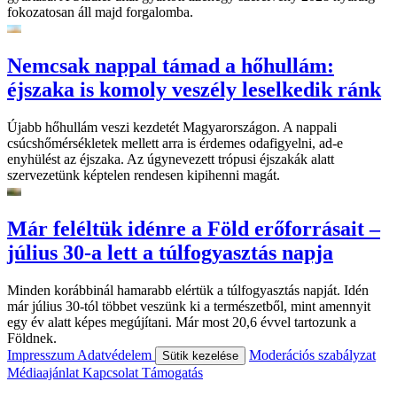
fokozatosan áll majd forgalomba.
Nemcsak nappal támad a hőhullám:
éjszaka is komoly veszély leselkedik ránk
Újabb hőhullám veszi kezdetét Magyarországon. A nappali
csúcshőmérsékletek mellett arra is érdemes odafigyelni, ad-e
enyhülést az éjszaka. Az úgynevezett trópusi éjszakák alatt
szervezetünk képtelen rendesen kipihenni magát.
Már feléltük idénre a Föld erőforrásait –
július 30-a lett a túlfogyasztás napja
Minden korábbinál hamarabb elértük a túlfogyasztás napját. Idén
már július 30-tól többet veszünk ki a természetből, mint amennyit
egy év alatt képes megújítani. Már most 20,6 évvel tartozunk a
Földnek.
Impresszum
Adatvédelem
Moderációs szabályzat
Sütik kezelése
Médiaajánlat
Kapcsolat
Támogatás