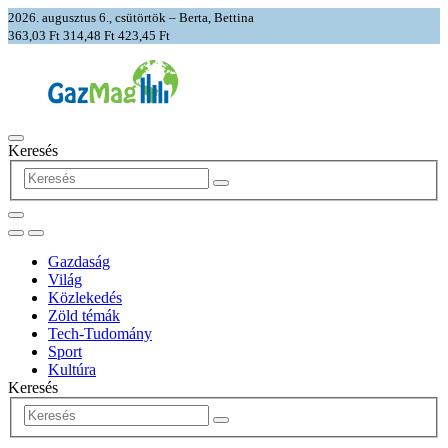
2026. augusztus 6., csütörtök – Berta, Bettina
363,03 Ft
314,48 Ft
423,45 Ft
Keresés
Gazdaság
Világ
Közlekedés
Zöld témák
Tech-Tudomány
Sport
Kultúra
Keresés