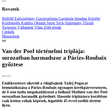
Rovatok
Belföld
Egészségügy
Gasztronómia
Gazdaság
Ingatlan
Közélet
Közlekedés
Kultúra
Oktatás
Sport
Tech-Tudomány
Tőzsde
Turizmus
Vállalatok
Világ
Zöld témák
Címkék
Magazinok
Van der Poel történelmi triplája:
sorozatban harmadszor a Párizs-Roubaix
győztese
Emlékezetesre sikerült a világbajnok Tadej Pogacar
bemutatkozása a Párizs-Roubaix egynapos kerékpárversenyen,
de ő sem tudta megakadályozni a holland Mathieu van der Poel
sorozatban harmadik győzelmét. Hasonló triplázásra korábban
csak ketten voltak képesek, legutóbb 45 évvel ezelőtt történt
ilyen.