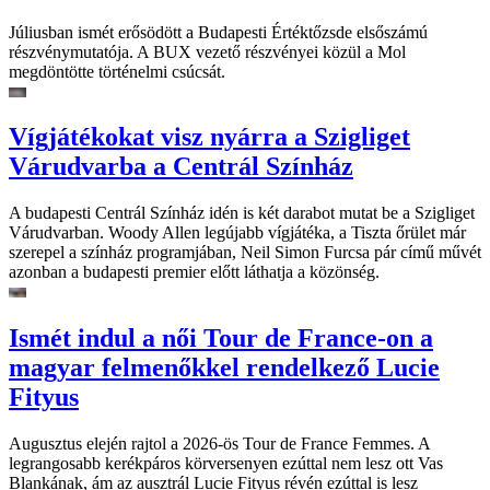
Júliusban ismét erősödött a Budapesti Értéktőzsde elsőszámú
részvénymutatója. A BUX vezető részvényei közül a Mol
megdöntötte történelmi csúcsát.
Vígjátékokat visz nyárra a Szigliget
Várudvarba a Centrál Színház
A budapesti Centrál Színház idén is két darabot mutat be a Szigliget
Várudvarban. Woody Allen legújabb vígjátéka, a Tiszta őrület már
szerepel a színház programjában, Neil Simon Furcsa pár című művét
azonban a budapesti premier előtt láthatja a közönség.
Ismét indul a női Tour de France-on a
magyar felmenőkkel rendelkező Lucie
Fityus
Augusztus elején rajtol a 2026-ös Tour de France Femmes. A
legrangosabb kerékpáros körversenyen ezúttal nem lesz ott Vas
Blankának, ám az ausztrál Lucie Fityus révén ezúttal is lesz