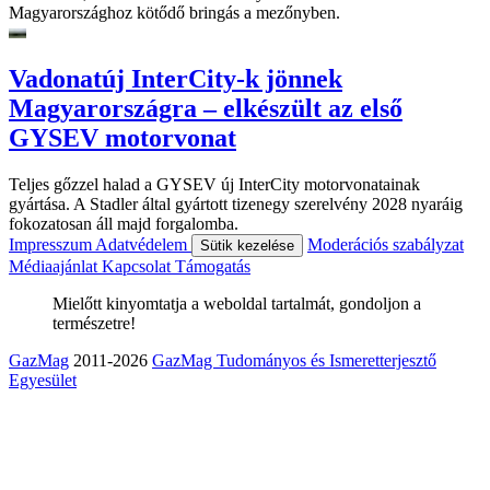
Magyarországhoz kötődő bringás a mezőnyben.
Vadonatúj InterCity-k jönnek
Magyarországra – elkészült az első
GYSEV motorvonat
Teljes gőzzel halad a GYSEV új InterCity motorvonatainak
gyártása. A Stadler által gyártott tizenegy szerelvény 2028 nyaráig
fokozatosan áll majd forgalomba.
Impresszum
Adatvédelem
Moderációs szabályzat
Sütik kezelése
Médiaajánlat
Kapcsolat
Támogatás
Mielőtt kinyomtatja a weboldal tartalmát, gondoljon a
természetre!
GazMag
2011-2026
GazMag Tudományos és Ismeretterjesztő
Egyesület