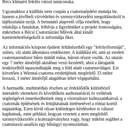
Bécs klímaért felelős városi tanácsnoka.
Ugyanakkor a kiállítás nem csupán a csatornaépítést mutatja be,
hanem a jövőbeli vízvédelmi és szennyvízkezelési megoldásokról is
tájékoztatást nyújt. A bemutató alapvető célja emellett, hogy
edukálja a fiatalokat, felhívja a figyelmüket a projekt fontosságára,
miközben a Bécsi Csatornázási Művek által kínált
karrierlehetőségekről is informálja őket.
Az információs központ épülete felülnézetből egy "lefolyóformájú",
színes, víz alatti állomásra emlékeztet. A kiállítási tér, ami az eredeti
csatornarendszer hűen imitált mása, három részre oszlik. Az utazás
egy 7 méter átmérőjű aknában veszi kezdetét, ahol a látogatók
testközelből tapasztalhatják meg a föld alatti csatornavilágot. Ezt
követően a Wiental-csatorna eredetijének megfelelő 33 méter
hosszú, 3 méter átmérőjű alagútban lehet végigsétálni.
A harmadik, multimédiás részben az érdeklődők különböző
interaktív elemeken és kivetítőkön audionarráció és vetítések
segítségével ismerkedhetnek meg a vízrendszer kulisszatitkaival, a
csatornák építésének és felújításának történetével a római kortól
napjainkig. Ezen kívül olyan különleges kérdésekre is választ
kaphatnak, mint például, hogyan vezetett a nem megfelelő
szennyvízkezelés a kolerajárványhoz vagy, hogy miként segíthet a
csatornavíz-analízis egy bűnügyi nyomozásban.