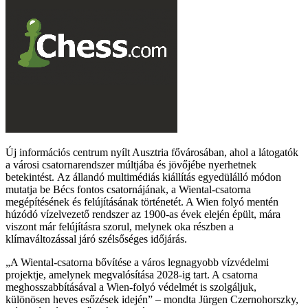
Új információs centrum nyílt Ausztria fővárosában, ahol a látogatók
a városi csatornarendszer múltjába és jövőjébe nyerhetnek
betekintést. Az állandó multimédiás kiállítás egyedülálló módon
mutatja be Bécs fontos csatornájának, a Wiental-csatorna
megépítésének és felújításának történetét. A Wien folyó mentén
húzódó vízelvezető rendszer az 1900-as évek elején épült, mára
viszont már felújításra szorul, melynek oka részben a
klímaváltozással járó szélsőséges időjárás.
A Wiental-csatorna bővítése a város legnagyobb vízvédelmi
projektje, amelynek megvalósítása 2028-ig tart. A csatorna
meghosszabbításával a Wien-folyó védelmét is szolgáljuk,
különösen heves esőzések idején
– mondta Jürgen Czernohorszky,