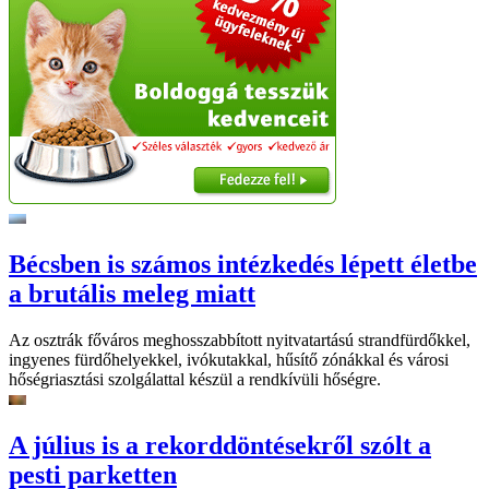
Bécsben is számos intézkedés lépett életbe
a brutális meleg miatt
Az osztrák főváros meghosszabbított nyitvatartású strandfürdőkkel,
ingyenes fürdőhelyekkel, ivókutakkal, hűsítő zónákkal és városi
hőségriasztási szolgálattal készül a rendkívüli hőségre.
A július is a rekorddöntésekről szólt a
pesti parketten