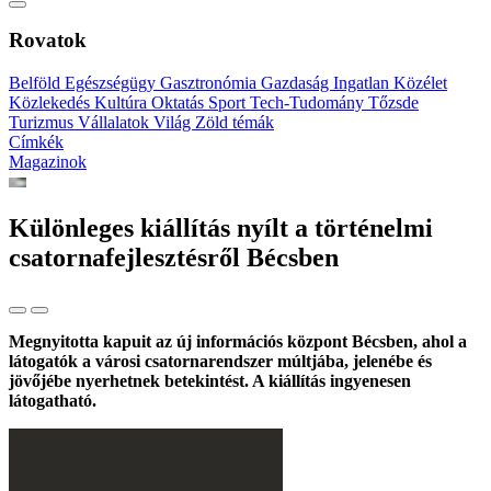
Rovatok
Belföld
Egészségügy
Gasztronómia
Gazdaság
Ingatlan
Közélet
Közlekedés
Kultúra
Oktatás
Sport
Tech-Tudomány
Tőzsde
Turizmus
Vállalatok
Világ
Zöld témák
Címkék
Magazinok
Különleges kiállítás nyílt a történelmi
csatornafejlesztésről Bécsben
Megnyitotta kapuit az új információs központ Bécsben, ahol a
látogatók a városi csatornarendszer múltjába, jelenébe és
jövőjébe nyerhetnek betekintést. A kiállítás ingyenesen
látogatható.