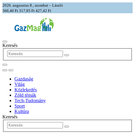
2026. augusztus 8., szombat – László
366,40 Ft
317,95 Ft
427,42 Ft
Keresés
Gazdaság
Világ
Közlekedés
Zöld témák
Tech-Tudomány
Sport
Kultúra
Keresés