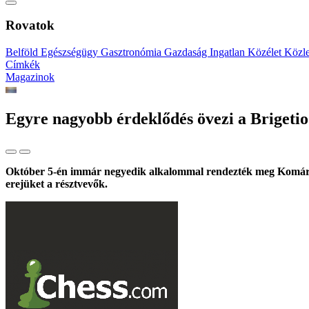
Rovatok
Belföld
Egészségügy
Gasztronómia
Gazdaság
Ingatlan
Közélet
Közl
Címkék
Magazinok
Egyre nagyobb érdeklődés övezi a Brigeti
Október 5-én immár negyedik alkalommal rendezték meg Komáromb
erejüket a résztvevők.