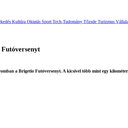
ekedés
Kultúra
Oktatás
Sport
Tech-Tudomány
Tőzsde
Turizmus
Vállal
o Futóversenyt
an a Brigetio Futóversenyt. A kicsivel több mint egy kilométer