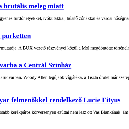
a brutális meleg miatt
yenes fürdőhelyekkel, ivókutakkal, hűsítő zónákkal és városi hőségriasz
i parketten
ymutatója. A BUX vezető részvényei közül a Mol megdöntötte történelm
dvarba a Centrál Színház
 Várudvarban. Woody Allen legújabb vígjátéka, a Tiszta őrület már sze
yar felmenőkkel rendelkező Lucie Fityus
sabb kerékpáros körversenyen ezúttal nem lesz ott Vas Blankának, ám a