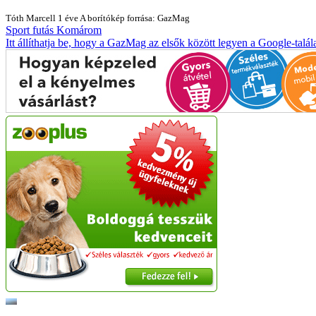
Tóth Marcell
1 éve
A borítókép forrása: GazMag
Sport
futás
Komárom
Itt állíthatja be, hogy a GazMag az elsők között legyen a Google-talál