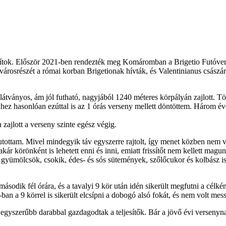
ítok. Először 2021-ben rendezték meg Komáromban a Brigetio Futóverse
osrészét a római korban Brigetionak hívták, és Valentinianus császár it
átványos, ám jól futható, nagyjából 1240 méteres körpályán zajlott. Több
ez hasonlóan ezúttal is az 1 órás verseny mellett döntöttem. Három éve 
n zajlott a verseny szinte egész végig.
futottam. Mivel mindegyik táv egyszerre rajtolt, így menet közben nem v
y akár körönként is lehetett enni és inni, emiatt frissítőt nem kellett m
yümölcsök, csokik, édes- és sós sütemények, szőlőcukor és kolbász is az 
ásodik fél órára, és a tavalyi 9 kör után idén sikerült megfutni a célkén
n a 9 körrel is sikerült elcsípni a dobogó alsó fokát, és nem volt messz
yszerűbb darabbal gazdagodtak a teljesítők. Bár a jövő évi versenynap