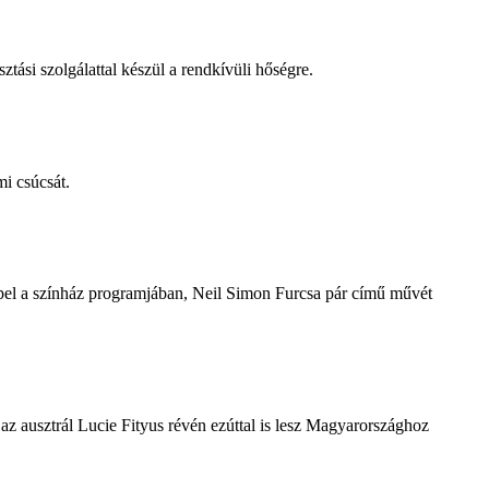
tási szolgálattal készül a rendkívüli hőségre.
i csúcsát.
repel a színház programjában, Neil Simon Furcsa pár című művét
z ausztrál Lucie Fityus révén ezúttal is lesz Magyarországhoz