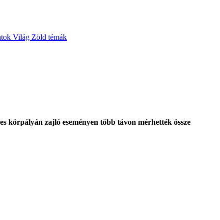
atok
Világ
Zöld témák
es körpályán zajló eseményen több távon mérhették össze