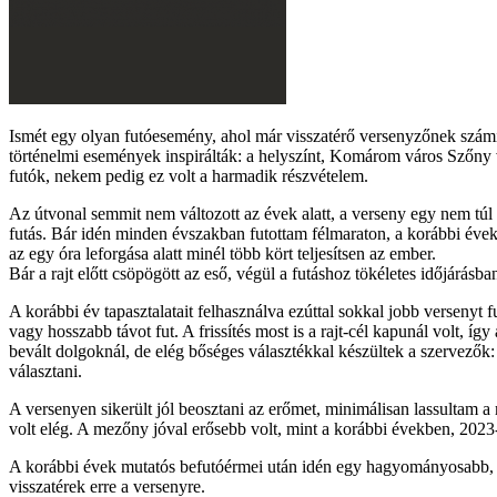
Ismét egy olyan futóesemény, ahol már visszatérő versenyzőnek szám
történelmi események inspirálták: a helyszínt, Komárom város Szőny vár
futók, nekem pedig ez volt a harmadik részvételem.
Az útvonal semmit nem változott az évek alatt, a verseny egy nem túl l
futás. Bár idén minden évszakban futottam félmaraton, a korábbi évekh
az egy óra leforgása alatt minél több kört teljesítsen az ember.
Bár a rajt előtt csöpögött az eső, végül a futáshoz tökéletes időjárásba
A korábbi év tapasztalatait felhasználva ezúttal sokkal jobb versenyt 
vagy hosszabb távot fut. A frissítés most is a rajt-cél kapunál volt, íg
bevált dolgoknál, de elég bőséges választékkal készültek a szervezők: g
választani.
A versenyen sikerült jól beosztani az erőmet, minimálisan lassultam a m
volt elég. A mezőny jóval erősebb volt, mint a korábbi években, 2023-ba
A korábbi évek mutatós befutóérmei után idén egy hagyományosabb, eg
visszatérek erre a versenyre.