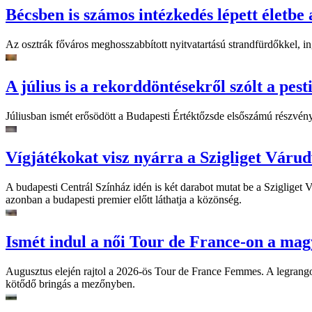
Bécsben is számos intézkedés lépett életbe 
Az osztrák főváros meghosszabbított nyitvatartású strandfürdőkkel, ing
A július is a rekorddöntésekről szólt a pest
Júliusban ismét erősödött a Budapesti Értéktőzsde elsőszámú részvén
Vígjátékokat visz nyárra a Szigliget Váru
A budapesti Centrál Színház idén is két darabot mutat be a Szigliget
azonban a budapesti premier előtt láthatja a közönség.
Ismét indul a női Tour de France-on a mag
Augusztus elején rajtol a 2026-ös Tour de France Femmes. A legrango
kötődő bringás a mezőnyben.