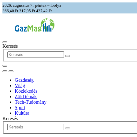
2026. augusztus 7., péntek – Ibolya
366,40 Ft
317,95 Ft
427,42 Ft
Keresés
Gazdaság
Világ
Közlekedés
Zöld témák
Tech-Tudomány
Sport
Kultúra
Keresés