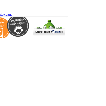
atokban.