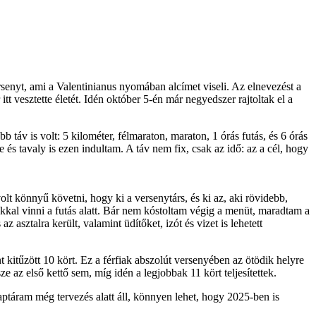
nyt, ami a Valentinianus nyomában alcímet viseli. Az elnevezést a
t vesztette életét. Idén október 5-én már negyedszer rajtoltak el a
 táv is volt: 5 kilométer, félmaraton, maraton, 1 órás futás, és 6 órás
és tavaly is ezen indultam. A táv nem fix, csak az idő: az a cél, hogy
olt könnyű követni, hogy ki a versenytárs, és ki az, aki rövidebb,
agunkkal vinni a futás alatt. Bár nem kóstoltam végig a menüt, maradtam a
asztalra került, valamint üdítőket, izót és vizet is lehetett
t kitűzött 10 kört. Ez a férfiak abszolút versenyében az ötödik helyre
e az első kettő sem, míg idén a legjobbak 11 kört teljesítettek.
táram még tervezés alatt áll, könnyen lehet, hogy 2025-ben is