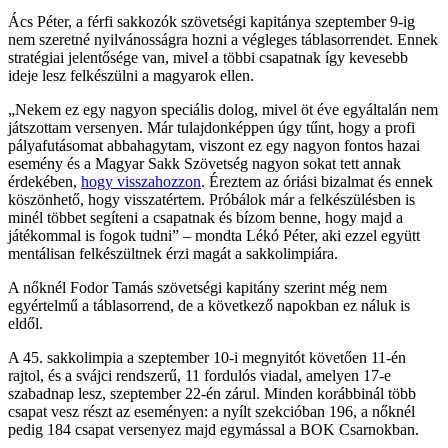
Ács Péter, a férfi sakkozók szövetségi kapitánya szeptember 9-ig
nem szeretné nyilvánosságra hozni a végleges táblasorrendet. Ennek
stratégiai jelentősége van, mivel a többi csapatnak így kevesebb
ideje lesz felkészülni a magyarok ellen.
Nekem ez egy nagyon speciális dolog, mivel öt éve egyáltalán nem
játszottam versenyen. Már tulajdonképpen úgy tűnt, hogy a profi
pályafutásomat abbahagytam, viszont ez egy nagyon fontos hazai
esemény és a Magyar Sakk Szövetség nagyon sokat tett annak
érdekében,
hogy visszahozzon
. Éreztem az óriási bizalmat és ennek
köszönhető, hogy visszatértem. Próbálok már a felkészülésben is
minél többet segíteni a csapatnak és bízom benne, hogy majd a
játékommal is fogok tudni
– mondta Lékó Péter, aki ezzel együtt
mentálisan felkészültnek érzi magát a sakkolimpiára.
A nőknél Fodor Tamás szövetségi kapitány szerint még nem
egyértelmű a táblasorrend, de a következő napokban ez náluk is
eldől.
A 45. sakkolimpia a szeptember 10-i megnyitót követően 11-én
rajtol, és a svájci rendszerű, 11 fordulós viadal, amelyen 17-e
szabadnap lesz, szeptember 22-én zárul. Minden korábbinál több
csapat vesz részt az eseményen: a nyílt szekcióban 196, a nőknél
pedig 184 csapat versenyez majd egymással a BOK Csarnokban.