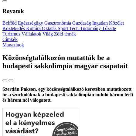
Rovatok
Belföld
Egészségügy
Gasztronómia
Gazdaság
Ingatlan
Közélet
Közlekedés
Kultúra
Oktatás
Sport
Tech-Tudomány
Tőzsde
Turizmus
Vállalatok
Világ
Zöld témák
Címkék
Magazinok
Közönségtalálkozón mutatták be a
budapesti sakkolimpia magyar csapatait
Szerdán Pakson, egy közönségtalálkozó keretében mutatkozott
be a szurkolóknak a budapesti sakkolimpián induló három férfi
és három női válogatott.