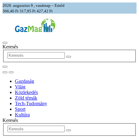
2026. augusztus 9., vasárnap – Emőd
366,40 Ft
317,95 Ft
427,42 Ft
Keresés
Gazdaság
Világ
Közlekedés
Zöld témák
Tech-Tudomány
Sport
Kultúra
Keresés