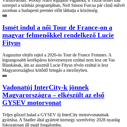
Várudvarban. Woody Allen legújabb vígjátéka, a Tiszta őrület már
szerepel a színház programjában, Neil Simon Furcsa pár című művét
azonban a budapesti premier előtt láthatja a közönség.
Ismét indul a női Tour de France-on a
magyar felmenőkkel rendelkező Lucie
Fityus
Augusztus elején rajtol a 2026-ös Tour de France Femmes. A
legrangosabb kerékpáros körversenyen ezúttal nem lesz ott Vas
Blankának, ám az ausztrál Lucie Fityus révén ezúttal is lesz
Magyarországhoz kötődő bringás a mezőnyben.
Vadonatúj InterCity-k jönnek
Magyarországra – elkészült az első
GYSEV motorvonat
Teljes gőzzel halad a GYSEV új InterCity motorvonatainak
gyártása. A Stadler által gyártott tizenegy szerelvény 2028 nyaráig
fokozatosan áll majd forgalomba.