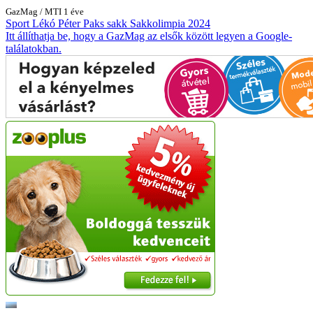
GazMag
/
MTI
1 éve
Sport
Lékó Péter
Paks
sakk
Sakkolimpia 2024
Itt állíthatja be, hogy a GazMag az elsők között legyen a Google-
találatokban.