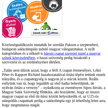
Közönségtalálkozón mutatták be szerdán Pakson a szeptemberi,
budapesti sakkolimpián induló magyar válogatottakat. A nyílt
kategóriában és a nőknél is
három csapat szerepel majd a magyar
színek képviseletében
, a hazai szövetség pedig bizakodó a
szervezést és az eredményeket illetően.
Talán nem túlzok azzal, hogy a férfi A csapat éremesélyes. Lékó
Péter és Rapport Richárd hazahozatalával óriási lépést tettünk ennek
irányába, és a csapategység is nagyon jó a srácok között. Reális
esélyünk van rá, hogy legalább az első hatba bekerüljünk, de
nyilván óriási a verseny
– nyilatkozta az eseményen Sipos István, a
Magyar Sakk Szövetség főtitkára, aki hozzátette, hogy az összes
magyar csapat az első tíz-húsz között helyezkedik el, az U25-ös
utánpótlás csapatnak pedig a sakkolimpia egy jó lehetőség lehet arra,
hogy megmutassa magát.