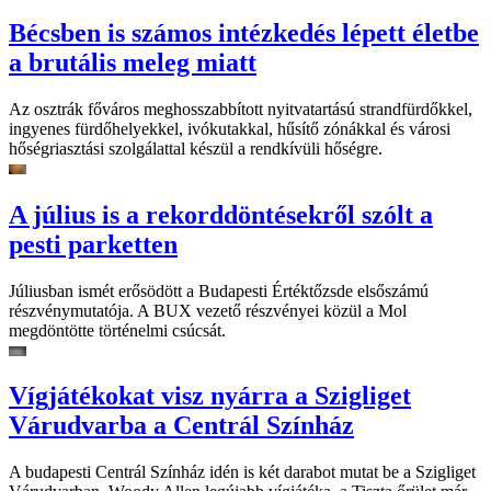
Bécsben is számos intézkedés lépett életbe
a brutális meleg miatt
Az osztrák főváros meghosszabbított nyitvatartású strandfürdőkkel,
ingyenes fürdőhelyekkel, ivókutakkal, hűsítő zónákkal és városi
hőségriasztási szolgálattal készül a rendkívüli hőségre.
A július is a rekorddöntésekről szólt a
pesti parketten
Júliusban ismét erősödött a Budapesti Értéktőzsde elsőszámú
részvénymutatója. A BUX vezető részvényei közül a Mol
megdöntötte történelmi csúcsát.
Vígjátékokat visz nyárra a Szigliget
Várudvarba a Centrál Színház
A budapesti Centrál Színház idén is két darabot mutat be a Szigliget