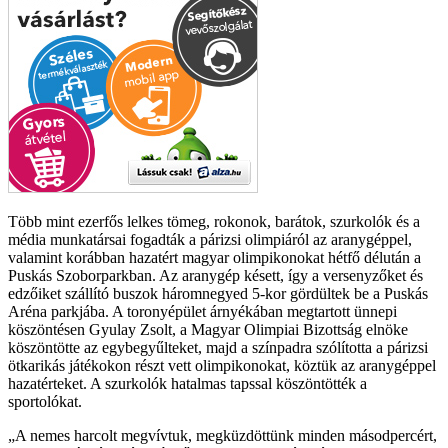
Több mint ezerfős lelkes tömeg, rokonok, barátok, szurkolók és a
média munkatársai fogadták a párizsi olimpiáról az aranygéppel,
valamint korábban hazatért magyar olimpikonokat hétfő délután a
Puskás Szoborparkban. Az aranygép késett, így a versenyzőket és
edzőiket szállító buszok háromnegyed 5-kor gördültek be a Puskás
Aréna parkjába. A toronyépület árnyékában megtartott ünnepi
köszöntésen Gyulay Zsolt, a Magyar Olimpiai Bizottság elnöke
köszöntötte az egybegyűlteket, majd a színpadra szólította a párizsi
ötkarikás játékokon részt vett olimpikonokat, köztük az aranygéppel
hazatérteket. A szurkolók hatalmas tapssal köszöntötték a
sportolókat.
A nemes harcolt megvívtuk, megküzdöttünk minden másodpercért,