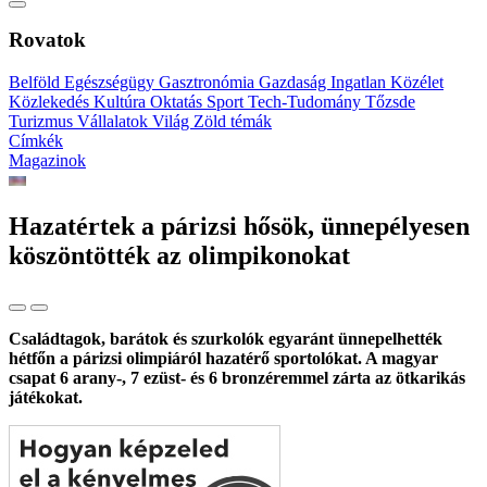
Rovatok
Belföld
Egészségügy
Gasztronómia
Gazdaság
Ingatlan
Közélet
Közlekedés
Kultúra
Oktatás
Sport
Tech-Tudomány
Tőzsde
Turizmus
Vállalatok
Világ
Zöld témák
Címkék
Magazinok
Hazatértek a párizsi hősök, ünnepélyesen
köszöntötték az olimpikonokat
Családtagok, barátok és szurkolók egyaránt ünnepelhették
hétfőn a párizsi olimpiáról hazatérő sportolókat. A magyar
csapat 6 arany-, 7 ezüst- és 6 bronzéremmel zárta az ötkarikás
játékokat.