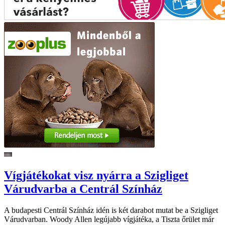
Vígjátékokat visz nyárra a Szigliget
Várudvarba a Centrál Színház
A budapesti Centrál Színház idén is két darabot mutat be a Szigliget
Várudvarban. Woody Allen legújabb vígjátéka, a Tiszta őrület már