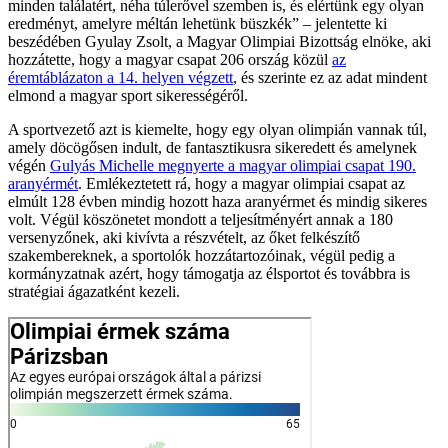
minden találatért, néha túlerővel szemben is, és elértünk egy olyan
eredményt, amelyre méltán lehetünk büszkék
– jelentette ki
beszédében Gyulay Zsolt, a Magyar Olimpiai Bizottság elnöke, aki
hozzátette, hogy a magyar csapat 206 ország közül
az
éremtáblázaton a 14. helyen végzett
, és szerinte ez az adat mindent
elmond a magyar sport sikerességéről.
A sportvezető azt is kiemelte, hogy egy olyan olimpián vannak túl,
amely döcögősen indult, de fantasztikusra sikeredett és amelynek
végén
Gulyás Michelle megnyerte a magyar olimpiai csapat 190.
aranyérmét
. Emlékeztetett rá, hogy a magyar olimpiai csapat az
elmúlt 128 évben mindig hozott haza aranyérmet és mindig sikeres
volt. Végül köszönetet mondott a teljesítményért annak a 180
versenyzőnek, aki kivívta a részvételt, az őket felkészítő
szakembereknek, a sportolók hozzátartozóinak, végül pedig a
kormányzatnak azért, hogy támogatja az élsportot és továbbra is
stratégiai ágazatként kezeli.