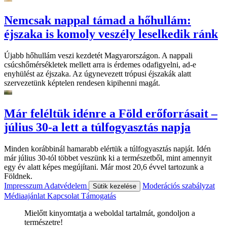
Nemcsak nappal támad a hőhullám:
éjszaka is komoly veszély leselkedik ránk
Újabb hőhullám veszi kezdetét Magyarországon. A nappali
csúcshőmérsékletek mellett arra is érdemes odafigyelni, ad-e
enyhülést az éjszaka. Az úgynevezett trópusi éjszakák alatt
szervezetünk képtelen rendesen kipihenni magát.
Már feléltük idénre a Föld erőforrásait –
július 30-a lett a túlfogyasztás napja
Minden korábbinál hamarabb elértük a túlfogyasztás napját. Idén
már július 30-tól többet veszünk ki a természetből, mint amennyit
egy év alatt képes megújítani. Már most 20,6 évvel tartozunk a
Földnek.
Impresszum
Adatvédelem
Moderációs szabályzat
Sütik kezelése
Médiaajánlat
Kapcsolat
Támogatás
Mielőtt kinyomtatja a weboldal tartalmát, gondoljon a
természetre!