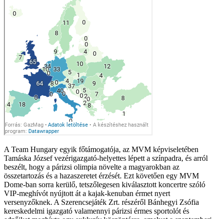
A Team Hungary egyik főtámogatója, az MVM képviseletében
Tamáska József vezérigazgató-helyettes lépett a színpadra, és arról
beszélt, hogy a párizsi olimpia növelte a magyarokban az
összetartozás és a hazaszeretet érzését. Ezt követően egy MVM
Dome-ban sorra kerülő, tetszőlegesen kiválasztott koncertre szóló
VIP-meghívót nyújtott át a kajak-kenuban érmet nyert
versenyzőknek. A Szerencsejáték Zrt. részéről Bánhegyi Zsófia
kereskedelmi igazgató valamennyi párizsi érmes sportolót és