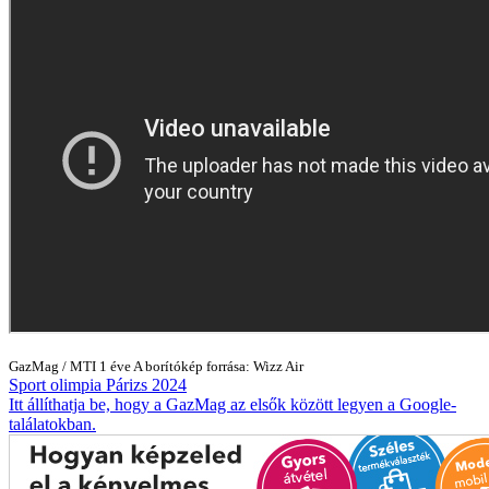
GazMag
/
MTI
1 éve
A borítókép forrása: Wizz Air
Sport
olimpia
Párizs 2024
Itt állíthatja be, hogy a GazMag az elsők között legyen a Google-
találatokban.