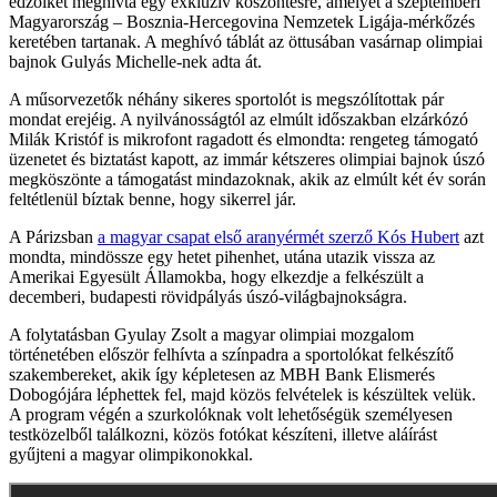
edzőiket meghívta egy exkluzív köszöntésre, amelyet a szeptemberi
Magyarország – Bosznia-Hercegovina Nemzetek Ligája-mérkőzés
keretében tartanak. A meghívó táblát az öttusában vasárnap olimpiai
bajnok Gulyás Michelle-nek adta át.
A műsorvezetők néhány sikeres sportolót is megszólítottak pár
mondat erejéig. A nyilvánosságtól az elmúlt időszakban elzárkózó
Milák Kristóf is mikrofont ragadott és elmondta: rengeteg támogató
üzenetet és biztatást kapott, az immár kétszeres olimpiai bajnok úszó
megköszönte a támogatást mindazoknak, akik az elmúlt két év során
feltétlenül bíztak benne, hogy sikerrel jár.
A Párizsban
a magyar csapat első aranyérmét szerző Kós Hubert
azt
mondta, mindössze egy hetet pihenhet, utána utazik vissza az
Amerikai Egyesült Államokba, hogy elkezdje a felkészült a
decemberi, budapesti rövidpályás úszó-világbajnokságra.
A folytatásban Gyulay Zsolt a magyar olimpiai mozgalom
történetében először felhívta a színpadra a sportolókat felkészítő
szakembereket, akik így képletesen az MBH Bank Elismerés
Dobogójára léphettek fel, majd közös felvételek is készültek velük.
A program végén a szurkolóknak volt lehetőségük személyesen
testközelből találkozni, közös fotókat készíteni, illetve aláírást
gyűjteni a magyar olimpikonokkal.