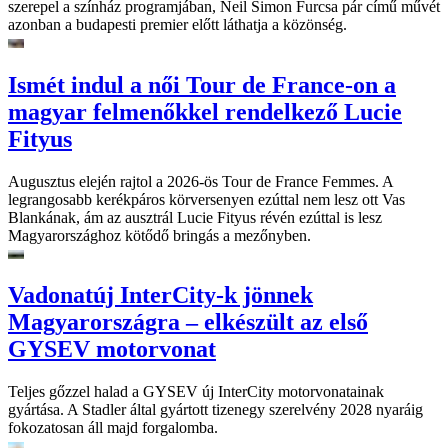
szerepel a színház programjában, Neil Simon Furcsa pár című művét
azonban a budapesti premier előtt láthatja a közönség.
Ismét indul a női Tour de France-on a
magyar felmenőkkel rendelkező Lucie
Fityus
Augusztus elején rajtol a 2026-ös Tour de France Femmes. A
legrangosabb kerékpáros körversenyen ezúttal nem lesz ott Vas
Blankának, ám az ausztrál Lucie Fityus révén ezúttal is lesz
Magyarországhoz kötődő bringás a mezőnyben.
Vadonatúj InterCity-k jönnek
Magyarországra – elkészült az első
GYSEV motorvonat
Teljes gőzzel halad a GYSEV új InterCity motorvonatainak
gyártása. A Stadler által gyártott tizenegy szerelvény 2028 nyaráig
fokozatosan áll majd forgalomba.