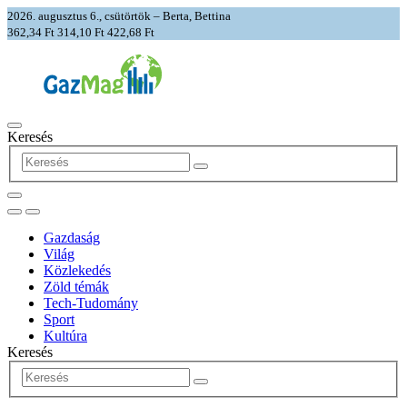
2026. augusztus 6., csütörtök – Berta, Bettina
362,34 Ft
314,10 Ft
422,68 Ft
Keresés
Gazdaság
Világ
Közlekedés
Zöld témák
Tech-Tudomány
Sport
Kultúra
Keresés