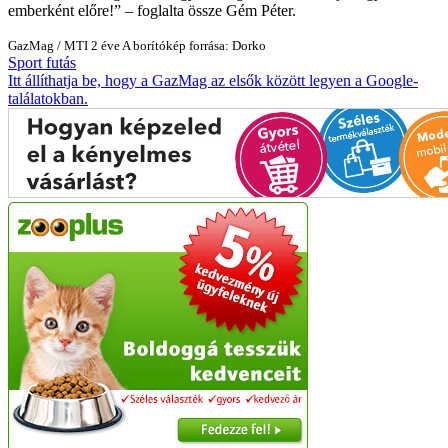
emberként előre!
– foglalta össze Gém Péter.
GazMag
/
MTI
2 éve
A borítókép forrása: Dorko
Sport
futás
Itt állíthatja be, hogy a GazMag az elsők között legyen a Google-
találatokban.