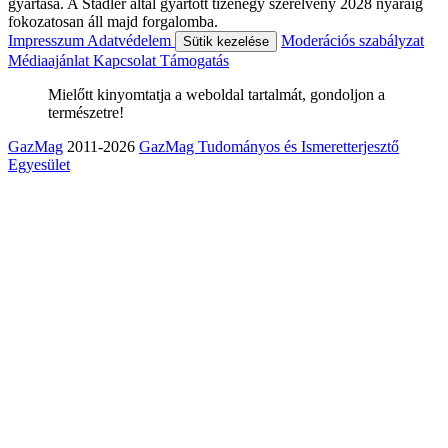
gyártása. A Stadler által gyártott tizenegy szerelvény 2028 nyaráig
fokozatosan áll majd forgalomba.
Impresszum
Adatvédelem
Moderációs szabályzat
Sütik kezelése
Médiaajánlat
Kapcsolat
Támogatás
Mielőtt kinyomtatja a weboldal tartalmát, gondoljon a
természetre!
GazMag
2011-2026
GazMag Tudományos és Ismeretterjesztő
Egyesület