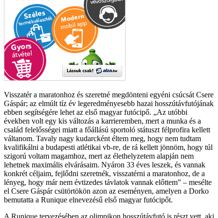
Visszatér a maratonhoz és szeretné megdönteni egyéni csúcsát Csere
Gáspár; az elmúlt tíz év legeredményesebb hazai hosszútávfutójának
ebben segítségére lehet az első magyar futócipő.
Az utóbbi
években volt egy kis változás a karrieremben, mert a munka és a
család felelősségei miatt a főállású sportoló státuszt félprofira kellett
váltanom. Tavaly nagy kudarcként éltem meg, hogy nem tudtam
kvalifikálni a budapesti atlétikai vb-re, de rá kellett jönnöm, hogy túl
szigorú voltam magamhoz, mert az élethelyzetem alapján nem
lehetnek maximális elvárásaim. Nyáron 33 éves leszek, és vannak
konkrét céljaim, fejlődni szeretnék, visszatérni a maratonhoz, de a
lényeg, hogy már nem évtizedes távlatok vannak előttem
– mesélte
el Csere Gáspár csütörtökön azon az eseményen, amelyen a Dorko
bemutatta a Runique elnevezésű első magyar futócipőt.
A Runique tervezésében az olimpikon hosszútávfutó is részt vett, aki