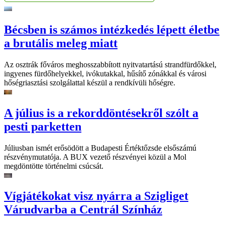
Bécsben is számos intézkedés lépett életbe
a brutális meleg miatt
Az osztrák főváros meghosszabbított nyitvatartású strandfürdőkkel,
ingyenes fürdőhelyekkel, ivókutakkal, hűsítő zónákkal és városi
hőségriasztási szolgálattal készül a rendkívüli hőségre.
A július is a rekorddöntésekről szólt a
pesti parketten
Júliusban ismét erősödött a Budapesti Értéktőzsde elsőszámú
részvénymutatója. A BUX vezető részvényei közül a Mol
megdöntötte történelmi csúcsát.
Vígjátékokat visz nyárra a Szigliget
Várudvarba a Centrál Színház