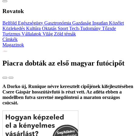
Rovatok
Belföld
Egészségügy
Gasztronómia
Gazdaság
Ingatlan
Közélet
Közlekedés
Kultúra
Oktatás
Sport
Tech-Tudomány
Tőzsde
Turizmus
Vállalatok
Világ
Zöld témák
Címkék
Magazinok
Piacra dobták az első magyar futócipőt
A Dorko új, Runique névre keresztelt cipőjének kifejlesztésében
Csere Gáspár hosszútávfutó is részt vett. Az atléta ebben a
modellben futva szeretné megdönteni a maraton országos
csúcsát.