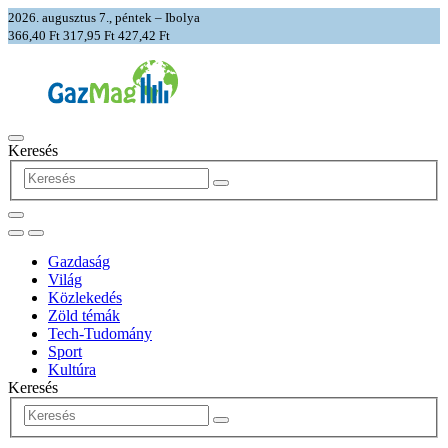
2026. augusztus 7., péntek – Ibolya
366,40 Ft
317,95 Ft
427,42 Ft
Keresés
Gazdaság
Világ
Közlekedés
Zöld témák
Tech-Tudomány
Sport
Kultúra
Keresés