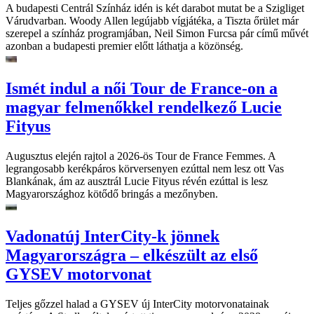
A budapesti Centrál Színház idén is két darabot mutat be a Szigliget
Várudvarban. Woody Allen legújabb vígjátéka, a Tiszta őrület már
szerepel a színház programjában, Neil Simon Furcsa pár című művét
azonban a budapesti premier előtt láthatja a közönség.
Ismét indul a női Tour de France-on a
magyar felmenőkkel rendelkező Lucie
Fityus
Augusztus elején rajtol a 2026-ös Tour de France Femmes. A
legrangosabb kerékpáros körversenyen ezúttal nem lesz ott Vas
Blankának, ám az ausztrál Lucie Fityus révén ezúttal is lesz
Magyarországhoz kötődő bringás a mezőnyben.
Vadonatúj InterCity-k jönnek
Magyarországra – elkészült az első
GYSEV motorvonat
Teljes gőzzel halad a GYSEV új InterCity motorvonatainak