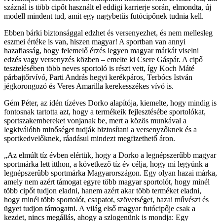
száznál is több cipőt használt el eddigi karrierje során, elmondta, új
modell mindent tud, amit egy nagybetűs futócipőnek tudnia kell.
Ebben bárki biztonsággal edzhet és versenyezhet, és nem mellesleg
eszmei értéke is van, hiszen magyar! A sportban van annyi
hazafiasság, hogy felemelő érzés legyen magyar márkát viselni
edzés vagy versenyzés közben – emelte ki Csere Gáspár. A cipő
tesztelésében több neves sportoló is részt vett, így Koch Máté
párbajtőrvívó, Parti András hegyi kerékpáros, Terbócs István
jégkorongozó és Veres Amarilla kerekesszékes vívó is.
Gém Péter, az idén tízéves Dorko alapítója, kiemelte, hogy mindig is
fontosnak tartotta azt, hogy a termékeik fejlesztésébe sportolókat,
sportszakembereket vonjanak be, mert a közös munkával a
legkiválóbb minőséget tudják biztosítani a versenyzőknek és a
sportkedvelőknek, ráadásul mindezt megfizethető áron.
Az elmúlt tíz évben elértük, hogy a Dorko a legnépszerűbb magyar
sportmárka lett itthon, a következő tíz év célja, hogy mi legyünk a
legnépszerűbb sportmárka Magyarországon. Egy olyan hazai márka,
amely nem azért támogat egyre több magyar sportolót, hogy minél
több cipőt tudjon eladni, hanem azért akar több terméket eladni,
hogy minél több sportolót, csapatot, szövetséget, hazai művészt és
ügyet tudjon támogatni. A világ első magyar futócipője csak a
kezdet, nincs megállás, ahogy a szlogenünk is mondja: Egy