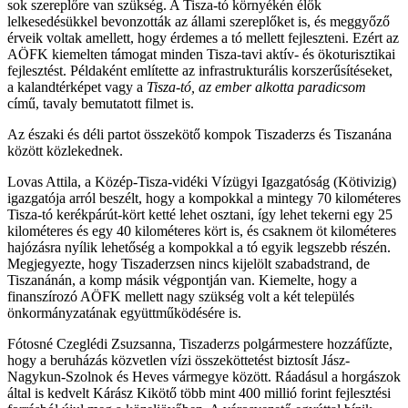
sok szereplőre van szükség. A Tisza-tó környékén élők
lelkesedésükkel bevonzották az állami szereplőket is, és meggyőző
érveik voltak amellett, hogy érdemes a tó mellett fejleszteni. Ezért az
AÖFK kiemelten támogat minden Tisza-tavi aktív- és ökoturisztikai
fejlesztést. Példaként említette az infrastrukturális korszerűsítéseket,
a kalandtérképet vagy a
Tisza-tó, az ember alkotta paradicsom
című, tavaly bemutatott filmet is.
Az északi és déli partot összekötő kompok Tiszaderzs és Tiszanána
között közlekednek.
Lovas Attila, a Közép-Tisza-vidéki Vízügyi Igazgatóság (Kötivizig)
igazgatója arról beszélt, hogy a kompokkal a mintegy 70 kilométeres
Tisza-tó kerékpárút-kört ketté lehet osztani, így lehet tekerni egy 25
kilométeres és egy 40 kilométeres kört is, és csaknem öt kilométeres
hajózásra nyílik lehetőség a kompokkal a tó egyik legszebb részén.
Megjegyezte, hogy Tiszaderzsen nincs kijelölt szabadstrand, de
Tiszanánán, a komp másik végpontján van. Kiemelte, hogy a
finanszírozó AÖFK mellett nagy szükség volt a két település
önkormányzatának együttműködésére is.
Fótosné Czeglédi Zsuzsanna, Tiszaderzs polgármestere hozzáfűzte,
hogy a beruházás közvetlen vízi összeköttetést biztosít Jász-
Nagykun-Szolnok és Heves vármegye között. Ráadásul a horgászok
által is kedvelt Kárász Kikötő több mint 400 millió forint fejlesztési