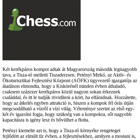
Két kerékpáros kompot adtak át Magyarország második legnagyobb
tava, a Tisza-tó melletti Tiszaderzsen. Petényi Mirkó, az Aktív- és
Ökoturisztikai Fejlesztési Központ (AÖFK) ügyvezető igazgatója az
átadáson elmondta, hogy a Kiskörénél minden évben áthaladó,
csaknem százezer kerékpáros közül nagyon sokan érkeznek
családdal, és itt le tudják rövidíteni a kört, ha elfáradnak. Hozzátette,
hogy az átkelés egyben attrakció is, hiszen a kompok fél órás útján
megcsodálható a vízről a vízi világ. Véleménye szerint az első egy-
két év igazolni fogja, hogy szükség van a kompokra, sőt nagyobb
kapacitásra is igény lesz és bővülhet a flotta.
Petényi kiemelte azt is, hogy a Tisza-tó környéke rengeteget
fejlődött az elmúlt tíz évben, a fejlesztésekhez, amilyen a mostani is,