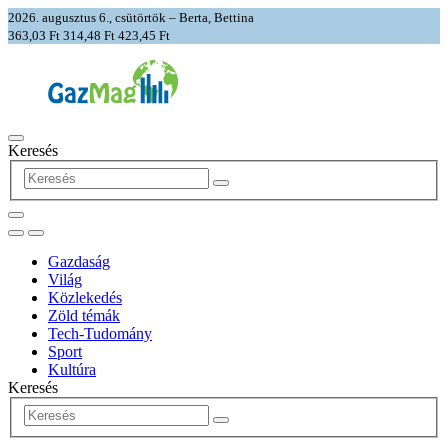
2026. augusztus 6., csütörtök – Berta, Bettina
363,03 Ft
314,48 Ft
423,45 Ft
Keresés
Gazdaság
Világ
Közlekedés
Zöld témák
Tech-Tudomány
Sport
Kultúra
Keresés