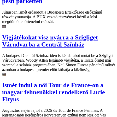
pesti parketten
Júliusban ismét erősödött a Budapesti Értéktőzsde elsőszámú
részvénymutatója. A BUX vezető részvényei közül a Mol
megdöntötte történelmi csúcsát.
Vígjátékokat visz nyárra a Szigliget
Várudvarba a Centrál Színház
A budapesti Centrál Színház idén is két darabot mutat be a Szigliget
Várudvarban. Woody Allen legújabb vígjátéka, a Tiszta őrület már
szerepel a színház programjában, Neil Simon Furcsa pár című művét
azonban a budapesti premier előtt láthatja a közönség.
Ismét indul a női Tour de France-on a
magyar felmenőkkel rendelkező Lucie
Fityus
Augusztus elején rajtol a 2026-ös Tour de France Femmes. A
legrangosabb kerékpáros körversenyen ezúttal nem lesz ott Vas