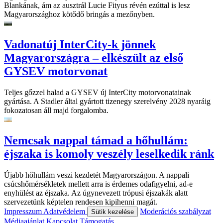
Blankának, ám az ausztrál Lucie Fityus révén ezúttal is lesz
Magyarországhoz kötődő bringás a mezőnyben.
Vadonatúj InterCity-k jönnek
Magyarországra – elkészült az első
GYSEV motorvonat
Teljes gőzzel halad a GYSEV új InterCity motorvonatainak
gyártása. A Stadler által gyártott tizenegy szerelvény 2028 nyaráig
fokozatosan áll majd forgalomba.
Nemcsak nappal támad a hőhullám:
éjszaka is komoly veszély leselkedik ránk
Újabb hőhullám veszi kezdetét Magyarországon. A nappali
csúcshőmérsékletek mellett arra is érdemes odafigyelni, ad-e
enyhülést az éjszaka. Az úgynevezett trópusi éjszakák alatt
szervezetünk képtelen rendesen kipihenni magát.
Impresszum
Adatvédelem
Moderációs szabályzat
Sütik kezelése
Médiaajánlat
Kapcsolat
Támogatás