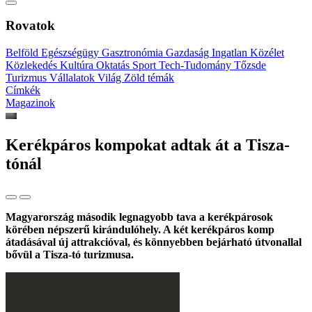
Rovatok
Belföld
Egészségügy
Gasztronómia
Gazdaság
Ingatlan
Közélet
Közlekedés
Kultúra
Oktatás
Sport
Tech-Tudomány
Tőzsde
Turizmus
Vállalatok
Világ
Zöld témák
Címkék
Magazinok
Kerékpáros kompokat adtak át a Tisza-
tónál
Magyarország második legnagyobb tava a kerékpárosok
körében népszerű kirándulóhely. A két kerékpáros komp
átadásával új attrakcióval, és könnyebben bejárható útvonallal
bővül a Tisza-tó turizmusa.