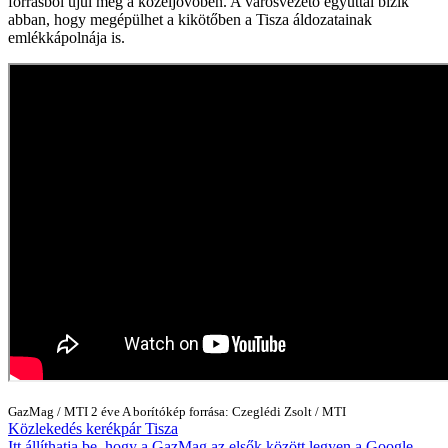
forrásból újul meg a közeljövőben. A városvezető egyúttal bízik
abban, hogy megépülhet a kikötőben a Tisza áldozatainak
emlékkápolnája is.
GazMag
/
MTI
2 éve
A borítókép forrása: Czeglédi Zsolt / MTI
Közlekedés
kerékpár
Tisza
Itt állíthatja be, hogy a GazMag az elsők között legyen a Google-