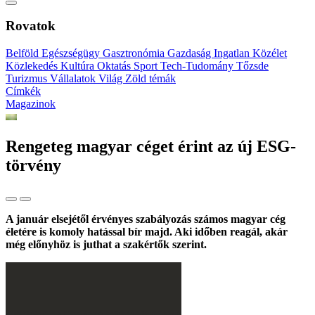
Rovatok
Belföld
Egészségügy
Gasztronómia
Gazdaság
Ingatlan
Közélet
Közlekedés
Kultúra
Oktatás
Sport
Tech-Tudomány
Tőzsde
Turizmus
Vállalatok
Világ
Zöld témák
Címkék
Magazinok
Rengeteg magyar céget érint az új ESG-
törvény
A január elsejétől érvényes szabályozás számos magyar cég
életére is komoly hatással bír majd. Aki időben reagál, akár
még előnyhöz is juthat a szakértők szerint.