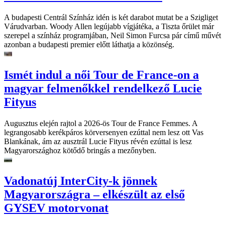
A budapesti Centrál Színház idén is két darabot mutat be a Szigliget
Várudvarban. Woody Allen legújabb vígjátéka, a Tiszta őrület már
szerepel a színház programjában, Neil Simon Furcsa pár című művét
azonban a budapesti premier előtt láthatja a közönség.
Ismét indul a női Tour de France-on a
magyar felmenőkkel rendelkező Lucie
Fityus
Augusztus elején rajtol a 2026-ös Tour de France Femmes. A
legrangosabb kerékpáros körversenyen ezúttal nem lesz ott Vas
Blankának, ám az ausztrál Lucie Fityus révén ezúttal is lesz
Magyarországhoz kötődő bringás a mezőnyben.
Vadonatúj InterCity-k jönnek
Magyarországra – elkészült az első
GYSEV motorvonat