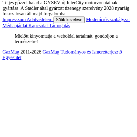
Teljes gőzzel halad a GYSEV új InterCity motorvonatainak
gyártása. A Stadler által gyártott tizenegy szerelvény 2028 nyaráig
fokozatosan áll majd forgalomba.
Impresszum
Adatvédelem
Moderációs szabályzat
Sütik kezelése
Médiaajánlat
Kapcsolat
Támogatás
Mielőtt kinyomtatja a weboldal tartalmát, gondoljon a
természetre!
GazMag
2011-2026
GazMag Tudományos és Ismeretterjesztő
Egyesület