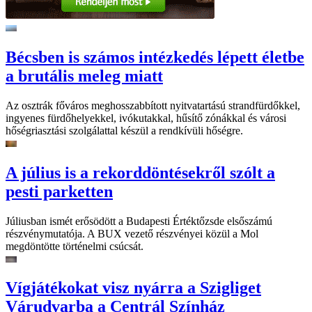
Bécsben is számos intézkedés lépett életbe
a brutális meleg miatt
Az osztrák főváros meghosszabbított nyitvatartású strandfürdőkkel,
ingyenes fürdőhelyekkel, ivókutakkal, hűsítő zónákkal és városi
hőségriasztási szolgálattal készül a rendkívüli hőségre.
A július is a rekorddöntésekről szólt a
pesti parketten
Júliusban ismét erősödött a Budapesti Értéktőzsde elsőszámú
részvénymutatója. A BUX vezető részvényei közül a Mol
megdöntötte történelmi csúcsát.
Vígjátékokat visz nyárra a Szigliget
Várudvarba a Centrál Színház