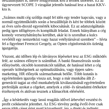
beszállítójukét is, illetve felügyelniük kell a termék utóéletét. Ez az
úgynevezett SCOPE 3 vizsgálat jelentős hatással lesz a hazai KKV-
kra is.
Számos multi cég szólítja majd fel idén egy tender kapcsán, vagy a
normál együttműködés során a beszállítóját és kéri be többek között
az éves szén-dioxid egyenérték kibocsátását. Ez az adatszolgáltatás
pedig igen időigényes és komplikált feladat. Ennek hiányában a cég
komoly versenyhátrányba kerülhet, akár ki is szorulhat a kulcs
vevőétől egy nemzetközi vagy hazai vetélytársával szemben
– hívta
fel a figyelmet Ferenczi Gergely, az Opten céginformációs üzletág
igazgatója.
Viszont, aki időben lép és látványos lépéseket tesz az ESG működés
felé, az számos előnyre is számíthat. A banki finanszírozás során
előnyösebb, olcsóbb konstrukciót találhat, de hatással lehet a cég
operatív költségeinek az optimalizálására, vagy éppen sales-
marketing, HR előnyök származhatnak belőle. Több kutatás is
egyértelműen igazolja vissza azt, hogy a már munkába állt Z-
generáció tagjai az első munkahelyük kiválasztásánál egyértelműen
preferálják azokat a cégeket, amelyek a zöld- és társadalmi értékekre
érzékenyek és aktívan tesznek a klímacélok eléréséért.
Így a késlekedés vagy lassú reagálás idővel árbevétel vesztést és
profit csökkenést jelenthet. Az ESG törvény pedig évről évre csak
egyre több céget érint majd közvetlenül, így a direkt és indirekt