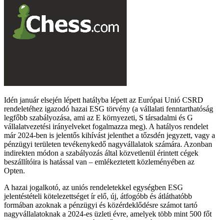
Idén január elsején lépett hatályba lépett az Európai Unió CSRD
rendeletéhez igazodó hazai ESG törvény (a vállalati fenntarthatóság
legfőbb szabályozása, ami az E környezeti, S társadalmi és G
vállalatvezetési irányelveket fogalmazza meg). A hatályos rendelet
már 2024-ben is jelentős kihívást jelenthet a tőzsdén jegyzett, vagy a
pénzügyi területen tevékenykedő nagyvállalatok számára. Azonban
indirekten módon a szabályozás által közvetlenül érintett cégek
beszállítóira is hatással van – emlékeztetett közleményében az
Opten.
A hazai jogalkotó, az uniós rendeletekkel egységben ESG
jelentéstételi kötelezettséget ír elő, új, átfogóbb és átláthatóbb
formában azoknak a pénzügyi és közérdeklődésre számot tartó
nagyvállalatoknak a 2024-es üzleti évre, amelyek több mint 500 főt