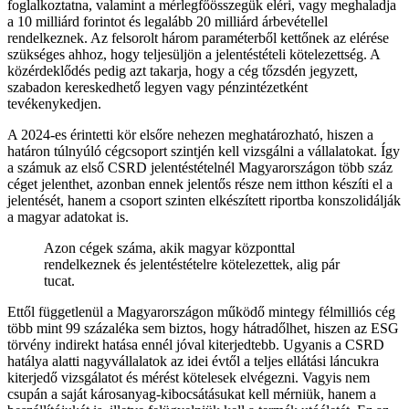
foglalkoztatna, valamint a mérlegfőösszegük eléri, vagy meghaladja
a 10 milliárd forintot és legalább 20 milliárd árbevétellel
rendelkeznek. Az felsorolt három paraméterből kettőnek az elérése
szükséges ahhoz, hogy teljesüljön a jelentéstételi kötelezettség. A
közérdeklődés pedig azt takarja, hogy a cég tőzsdén jegyzett,
szabadon kereskedhető legyen vagy pénzintézetként
tevékenykedjen.
A 2024-es érintetti kör elsőre nehezen meghatározható, hiszen a
határon túlnyúló cégcsoport szintjén kell vizsgálni a vállalatokat. Így
a számuk az első CSRD jelentéstételnél Magyarországon több száz
céget jelenthet, azonban ennek jelentős része nem itthon készíti el a
jelentését, hanem a csoport szinten elkészített riportba konszolidálják
a magyar adatokat is.
Azon cégek száma, akik magyar központtal
rendelkeznek és jelentéstételre kötelezettek, alig pár
tucat.
Ettől függetlenül a Magyarországon működő mintegy félmilliós cég
több mint 99 százaléka sem biztos, hogy hátradőlhet, hiszen az ESG
törvény indirekt hatása ennél jóval kiterjedtebb. Ugyanis a CSRD
hatálya alatti nagyvállalatok az idei évtől a teljes ellátási láncukra
kiterjedő vizsgálatot és mérést kötelesek elvégezni. Vagyis nem
csupán a saját károsanyag-kibocsátásukat kell mérniük, hanem a