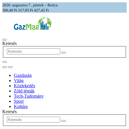
2026. augusztus 7., péntek – Ibolya
366,40 Ft
317,95 Ft
427,42 Ft
Keresés
Gazdaság
Világ
Közlekedés
Zöld témák
Tech-Tudomány
Sport
Kultúra
Keresés