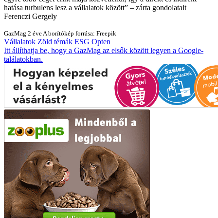
hatása turbulens lesz a vállalatok között
– zárta gondolatait
Ferenczi Gergely
GazMag
2 éve
A borítókép forrása: Freepik
Vállalatok
Zöld témák
ESG
Opten
Itt állíthatja be, hogy a GazMag az elsők között legyen a Google-
találatokban.