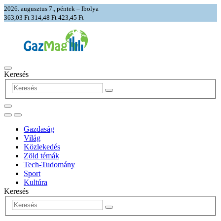
2026. augusztus 7., péntek – Ibolya
363,03 Ft
314,48 Ft
423,45 Ft
Keresés
Gazdaság
Világ
Közlekedés
Zöld témák
Tech-Tudomány
Sport
Kultúra
Keresés