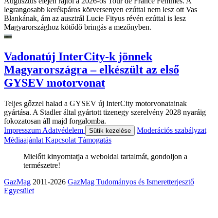
Augusztus elején rajtol a 2026-ös Tour de France Femmes. A
legrangosabb kerékpáros körversenyen ezúttal nem lesz ott Vas
Blankának, ám az ausztrál Lucie Fityus révén ezúttal is lesz
Magyarországhoz kötődő bringás a mezőnyben.
Vadonatúj InterCity-k jönnek
Magyarországra – elkészült az első
GYSEV motorvonat
Teljes gőzzel halad a GYSEV új InterCity motorvonatainak
gyártása. A Stadler által gyártott tizenegy szerelvény 2028 nyaráig
fokozatosan áll majd forgalomba.
Impresszum
Adatvédelem
Moderációs szabályzat
Sütik kezelése
Médiaajánlat
Kapcsolat
Támogatás
Mielőtt kinyomtatja a weboldal tartalmát, gondoljon a
természetre!
GazMag
2011-2026
GazMag Tudományos és Ismeretterjesztő
Egyesület