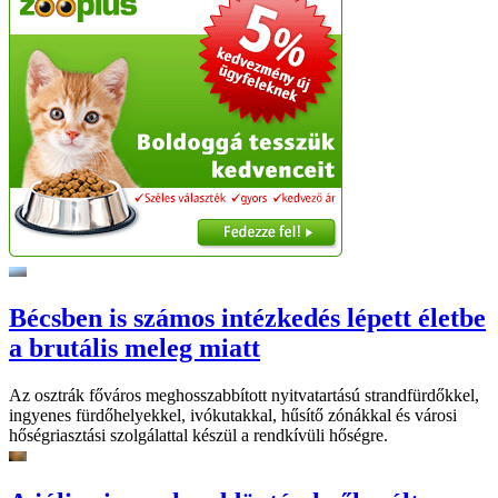
Bécsben is számos intézkedés lépett életbe
a brutális meleg miatt
Az osztrák főváros meghosszabbított nyitvatartású strandfürdőkkel,
ingyenes fürdőhelyekkel, ivókutakkal, hűsítő zónákkal és városi
hőségriasztási szolgálattal készül a rendkívüli hőségre.