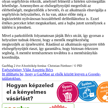
olyan segélyhívás érkezik, amelynél felmerül a hirtelen szívmegállás
lehetősége. Amennyiben az elsősegélynyújtó megerősíti az
elérhetőségét, megkezdődik a bevetés, és az alkalmazás elnavigálja a
segélyhívás helyszínéhez, és ha van, akkor előtte még a
legközelebbi nyilvánosan hozzáférhető defibrillátorhoz is. Ezzel
értékes perceket lehet megtakarítani, ami a bajba jutott személynek a
túlélést is jelentheti.
Mivel a parkolóőrök folyamatosan járják Bécs utcáit, így gyorsan a
helyszínre tudnak érkezni, hogy a mentők megérkezéséig
megkezdjék az újraélesztést. Ráadásul az alkalmazás egyszerre több
elsősegélynyújtót riaszt, így garantálva, hogy biztosan érkezzen
segítség. A mentést természetesen továbbra is a mentésirányítás
koordinálja.
GazMag
2 éve
A borítókép forrása: Christian Fürthner / © PID
Egészségügy
Világ
Ausztria
Bécs
Itt állíthatja be, hogy a GazMag az elsők között legyen a Google-
találatokban.