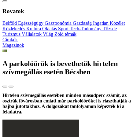
Rovatok
Belföld
Egészségügy
Gasztronómia
Gazdaság
Ingatlan
Közélet
Közlekedés
Kultúra
Oktatás
Sport
Tech-Tudomány
Tőzsde
Turizmus
Vállalatok
Világ
Zöld témák
Címkék
Magazinok
A parkolóőrök is bevethetők hirtelen
szívmegállás esetén Bécsben
Hirtelen szívmegállás esetében minden másodperc számít, az
osztrák fővárosban emiatt már parkolóőröket is riaszthatják a
bajba jutottakhoz. A dolgozókat tanfolyamon képezték ki a
feladatra.