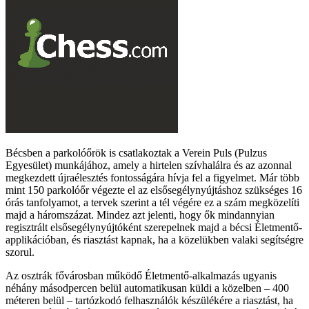
Bécsben a parkolóőrök is csatlakoztak a Verein Puls (Pulzus
Egyesület) munkájához, amely a hirtelen szívhalálra és az azonnal
megkezdett újraélesztés fontosságára hívja fel a figyelmet. Már több
mint 150 parkolóőr végezte el az elsősegélynyújtáshoz szükséges 16
órás tanfolyamot, a tervek szerint a tél végére ez a szám megközelíti
majd a háromszázat. Mindez azt jelenti, hogy ők mindannyian
regisztrált elsősegélynyújtóként szerepelnek majd a bécsi Életmentő-
applikációban, és riasztást kapnak, ha a közelükben valaki segítségre
szorul.
Az osztrák fővárosban működő Életmentő-alkalmazás ugyanis
néhány másodpercen belül automatikusan küldi a közelben – 400
méteren belül – tartózkodó felhasználók készülékére a riasztást, ha