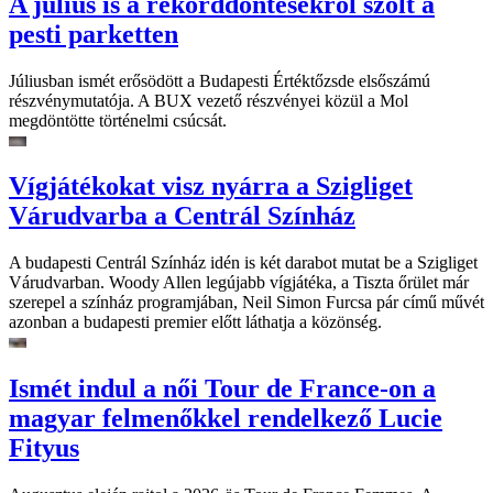
A július is a rekorddöntésekről szólt a
pesti parketten
Júliusban ismét erősödött a Budapesti Értéktőzsde elsőszámú
részvénymutatója. A BUX vezető részvényei közül a Mol
megdöntötte történelmi csúcsát.
Vígjátékokat visz nyárra a Szigliget
Várudvarba a Centrál Színház
A budapesti Centrál Színház idén is két darabot mutat be a Szigliget
Várudvarban. Woody Allen legújabb vígjátéka, a Tiszta őrület már
szerepel a színház programjában, Neil Simon Furcsa pár című művét
azonban a budapesti premier előtt láthatja a közönség.
Ismét indul a női Tour de France-on a
magyar felmenőkkel rendelkező Lucie
Fityus