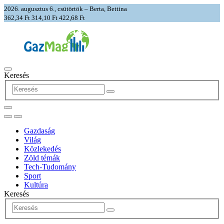
2026. augusztus 6., csütörtök – Berta, Bettina
362,34 Ft
314,10 Ft
422,68 Ft
Keresés
Gazdaság
Világ
Közlekedés
Zöld témák
Tech-Tudomány
Sport
Kultúra
Keresés