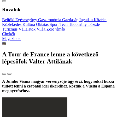
Rovatok
Belföld
Egészségügy
Gasztronómia
Gazdaság
Ingatlan
Közélet
Közlekedés
Kultúra
Oktatás
Sport
Tech-Tudomány
Tőzsde
Turizmus
Vállalatok
Világ
Zöld témák
Címkék
Magazinok
A Tour de France lenne a következő
lépcsőfok Valter Attilának
A Jumbo Visma magyar versenyzője úgy érzi, hogy sokat hozzá
tudott tenni a csapatai idei sikereihez, köztük a Vuelta a Espana
megnyeréséhez.