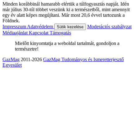
Minden korábbinál hamarabb elértük a túlfogyasztás napját. Idén
már július 30-tól többet veszünk ki a természetből, mint amennyit
egy év alatt képes megújítani. Már most 20,6 évvel tartozunk a
Földnek.
Impresszum
Adatvédelem
Moderációs szabályzat
Sütik kezelése
Médiaajánlat
Kapcsolat
Támogatás
Mielőtt kinyomtatja a weboldal tartalmát, gondoljon a
természetre!
GazMag
2011-2026
GazMag Tudományos és Ismeretterjesztő
Egyesület