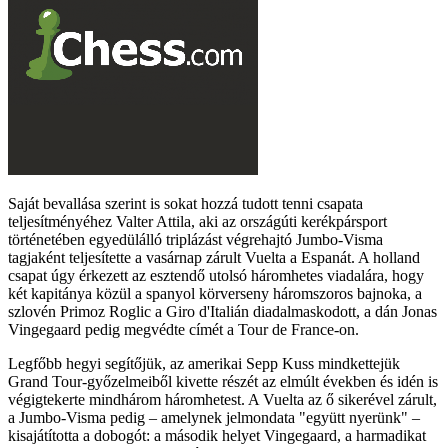
Saját bevallása szerint is sokat hozzá tudott tenni csapata
teljesítményéhez Valter Attila, aki az országúti kerékpársport
történetében egyedülálló triplázást végrehajtó Jumbo-Visma
tagjaként teljesítette a vasárnap zárult Vuelta a Espanát. A holland
csapat úgy érkezett az esztendő utolsó háromhetes viadalára, hogy
két kapitánya közül a spanyol körverseny háromszoros bajnoka, a
szlovén Primoz Roglic a Giro d'Italián diadalmaskodott, a dán Jonas
Vingegaard pedig megvédte címét a Tour de France-on.
Legfőbb hegyi segítőjük, az amerikai Sepp Kuss mindkettejük
Grand Tour-győzelmeiből kivette részét az elmúlt években és idén is
végigtekerte mindhárom háromhetest. A Vuelta az ő sikerével zárult,
a Jumbo-Visma pedig – amelynek jelmondata "együtt nyerünk" –
kisajátította a dobogót: a második helyet Vingegaard, a harmadikat