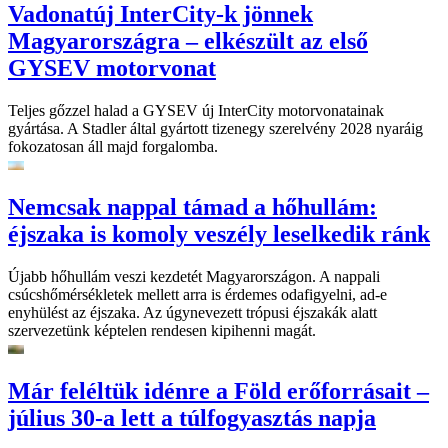
Vadonatúj InterCity-k jönnek
Magyarországra – elkészült az első
GYSEV motorvonat
Teljes gőzzel halad a GYSEV új InterCity motorvonatainak
gyártása. A Stadler által gyártott tizenegy szerelvény 2028 nyaráig
fokozatosan áll majd forgalomba.
Nemcsak nappal támad a hőhullám:
éjszaka is komoly veszély leselkedik ránk
Újabb hőhullám veszi kezdetét Magyarországon. A nappali
csúcshőmérsékletek mellett arra is érdemes odafigyelni, ad-e
enyhülést az éjszaka. Az úgynevezett trópusi éjszakák alatt
szervezetünk képtelen rendesen kipihenni magát.
Már feléltük idénre a Föld erőforrásait –
július 30-a lett a túlfogyasztás napja