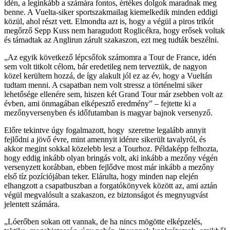
idén, a leginkább a számára fontos, értékes dolgok maradnak meg
benne. A Vuelta-siker sportszakmailag kiemelkedik minden eddigi
közül, ahol részt vett. Elmondta azt is, hogy a végül a piros trikót
megőrző Sepp Kuss nem haragudott Roglicékra, hogy erősek voltak
és támadtak az Anglirun zárult szakaszon, ezt meg tudták beszélni.
Az egyik következő lépcsőfok számomra a Tour de France, idén
sem volt titkolt célom, bár eredetileg nem terveztük, de nagyon
közel kerültem hozzá, de így alakult jól ez az év, hogy a Vueltán
tudtam menni. A csapatban nem volt stressz a történelmi siker
lehetősége ellenére sem, hiszen két Grand Tour már zsebben volt az
évben, ami önmagában elképesztő eredmény
– fejtette ki a
mezőnyversenyben és időfutamban is magyar bajnok versenyző.
Előre tekintve úgy fogalmazott, hogy szeretne legalább annyit
fejlődni a jövő évre, mint amennyit idénre sikerült tavalyról, és
akkor megint sokkal közelebb lesz a Tourhoz. Példaképp felhozta,
hogy eddig inkább olyan bringás volt, aki inkább a mezőny végén
versenyzett korábban, ebben fejlődve most már inkább a mezőny
első tíz pozíciójában teker. Elárulta, hogy minden nap elején
elhangzott a csapatbuszban a forgatókönyvek között az, ami aztán
végül megvalósult a szakaszon, ez biztonságot és megnyugvást
jelentett számára.
Lóerőben sokan ott vannak, de ha nincs mögötte elképzelés,