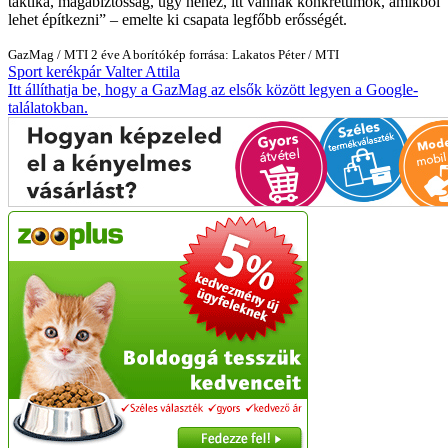
taktika, magabiztosság, úgy nehéz, itt vannak konkrétumok, amikből
lehet építkezni
– emelte ki csapata legfőbb erősségét.
GazMag
/
MTI
2 éve
A borítókép forrása: Lakatos Péter / MTI
Sport
kerékpár
Valter Attila
Itt állíthatja be, hogy a GazMag az elsők között legyen a Google-
találatokban.