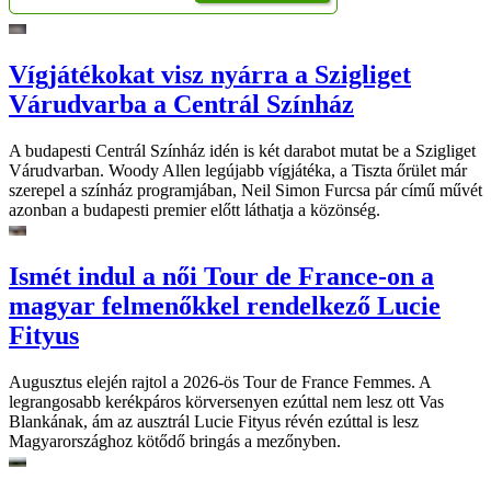
Vígjátékokat visz nyárra a Szigliget
Várudvarba a Centrál Színház
A budapesti Centrál Színház idén is két darabot mutat be a Szigliget
Várudvarban. Woody Allen legújabb vígjátéka, a Tiszta őrület már
szerepel a színház programjában, Neil Simon Furcsa pár című művét
azonban a budapesti premier előtt láthatja a közönség.
Ismét indul a női Tour de France-on a
magyar felmenőkkel rendelkező Lucie
Fityus
Augusztus elején rajtol a 2026-ös Tour de France Femmes. A
legrangosabb kerékpáros körversenyen ezúttal nem lesz ott Vas
Blankának, ám az ausztrál Lucie Fityus révén ezúttal is lesz
Magyarországhoz kötődő bringás a mezőnyben.