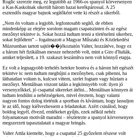
Roglic szerezte meg, ez legutóbb az 1966-os spanyol körversenyen
a Kas-Kaskolnak sikerült három hazai kerékpárossal. A 25
esztendős magyar bajnok segítőként vette ki részét a sikerből.
Nem én voltam a legjobb, legfontosabb segítő, de ebben
mindenképp az elejére sorolom magam csapatszinten és az egész
mezőnyt tekintve is. Sokat hozzá tudtam tenni a történelmi sikerhez,
sokat fejlődtem
– fogalmazott a Magyar Műszaki és Közlekedési
Múzeumban tartott sajtót��jékoztatón Valter, hozzátéve, hogy ez
a három hét fizikálisan messze nehezebb volt, mint a Giro d'Italiák,
amiket teljesített, a 19. szakaszt leszámítva nem volt könnyű etapja.
Ez volt a legnagyobb terhelés hetekre bontva és a három hét egészét
tekintve is: nem tudtam megbújni a mezőnyben, csak pihenni, ha
láthatatlan voltam is, kulcsot vittem, szelet fogtam vagy húztam a
mezőnyt. Mentálisan viszont talán a legkönnyebb volt: ilyen jó
versenyzőkkel, jó csapattal sikereket átélni... Mentálisan könnyen át
tudtam lendülni a nehézségeken, mivel éreztem, hogy valami
nagyon fontos dolog történik a sportban és kívántam, hogy lassuljon
le az idő, hogy kiélvezhessem a feladatokat. Azért csinálod, hogy
boldog legyél, élvezd, emlékeket gyűjts, ezek nélkül nehéz
folyamatosan motivált maradni – részletezte a spanyol körversenyen
megszerzett tapasztalatait a magyar bringás.
Valter Attila kiemelte, hogy a csapattal 25 győzelem részese volt