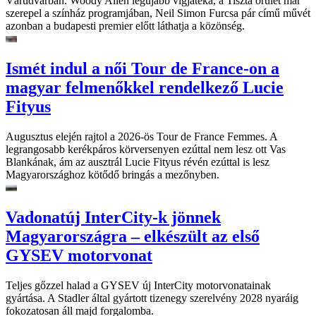
Várudvarban. Woody Allen legújabb vígjátéka, a Tiszta őrület már
szerepel a színház programjában, Neil Simon Furcsa pár című művét
azonban a budapesti premier előtt láthatja a közönség.
Ismét indul a női Tour de France-on a
magyar felmenőkkel rendelkező Lucie
Fityus
Augusztus elején rajtol a 2026-ös Tour de France Femmes. A
legrangosabb kerékpáros körversenyen ezúttal nem lesz ott Vas
Blankának, ám az ausztrál Lucie Fityus révén ezúttal is lesz
Magyarországhoz kötődő bringás a mezőnyben.
Vadonatúj InterCity-k jönnek
Magyarországra – elkészült az első
GYSEV motorvonat
Teljes gőzzel halad a GYSEV új InterCity motorvonatainak
gyártása. A Stadler által gyártott tizenegy szerelvény 2028 nyaráig
fokozatosan áll majd forgalomba.