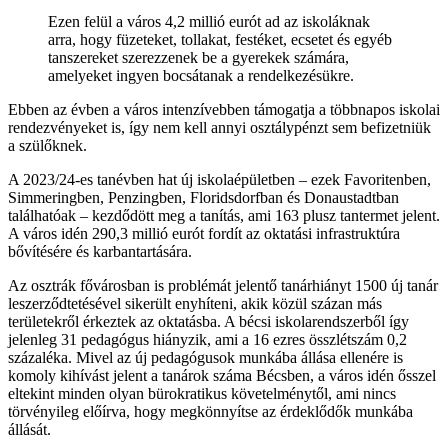
Ezen felül a város 4,2 millió eurót ad az iskoláknak
arra, hogy füzeteket, tollakat, festéket, ecsetet és egyéb
tanszereket szerezzenek be a gyerekek számára,
amelyeket ingyen bocsátanak a rendelkezésükre.
Ebben az évben a város intenzívebben támogatja a többnapos iskolai
rendezvényeket is, így nem kell annyi osztálypénzt sem befizetniük
a szülőknek.
A 2023/24-es tanévben hat új iskolaépületben – ezek Favoritenben,
Simmeringben, Penzingben, Floridsdorfban és Donaustadtban
találhatóak – kezdődött meg a tanítás, ami 163 plusz tantermet jelent.
A város idén 290,3 millió eurót fordít az oktatási infrastruktúra
bővítésére és karbantartására.
Az osztrák fővárosban is problémát jelentő tanárhiányt 1500 új tanár
leszerződtetésével sikerült enyhíteni, akik közül százan más
területekről érkeztek az oktatásba. A bécsi iskolarendszerből így
jelenleg 31 pedagógus hiányzik, ami a 16 ezres összlétszám 0,2
százaléka. Mivel az új pedagógusok munkába állása ellenére is
komoly kihívást jelent a tanárok száma Bécsben, a város idén ősszel
eltekint minden olyan bürokratikus követelménytől, ami nincs
törvényileg előírva, hogy megkönnyítse az érdeklődők munkába
állását.