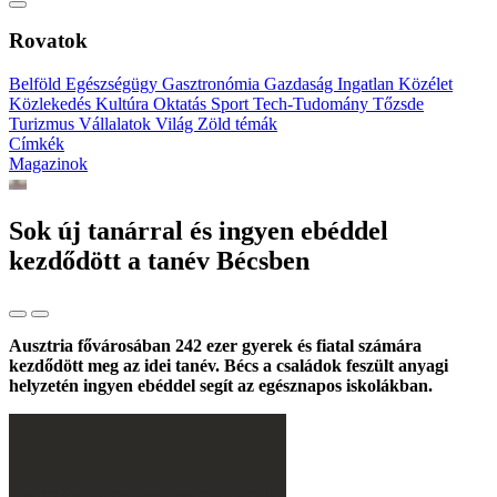
Rovatok
Belföld
Egészségügy
Gasztronómia
Gazdaság
Ingatlan
Közélet
Közlekedés
Kultúra
Oktatás
Sport
Tech-Tudomány
Tőzsde
Turizmus
Vállalatok
Világ
Zöld témák
Címkék
Magazinok
Sok új tanárral és ingyen ebéddel
kezdődött a tanév Bécsben
Ausztria fővárosában 242 ezer gyerek és fiatal számára
kezdődött meg az idei tanév. Bécs a családok feszült anyagi
helyzetén ingyen ebéddel segít az egésznapos iskolákban.