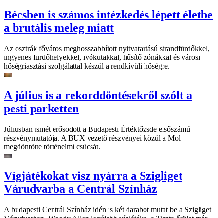
Bécsben is számos intézkedés lépett életbe
a brutális meleg miatt
Az osztrák főváros meghosszabbított nyitvatartású strandfürdőkkel,
ingyenes fürdőhelyekkel, ivókutakkal, hűsítő zónákkal és városi
hőségriasztási szolgálattal készül a rendkívüli hőségre.
A július is a rekorddöntésekről szólt a
pesti parketten
Júliusban ismét erősödött a Budapesti Értéktőzsde elsőszámú
részvénymutatója. A BUX vezető részvényei közül a Mol
megdöntötte történelmi csúcsát.
Vígjátékokat visz nyárra a Szigliget
Várudvarba a Centrál Színház
A budapesti Centrál Színház idén is két darabot mutat be a Szigliget