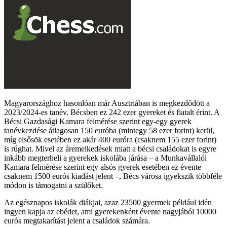
Magyarországhoz hasonlóan már Ausztriában is megkezdődött a
2023/2024-es tanév. Bécsben ez 242 ezer gyereket és fiatalt érint. A
Bécsi Gazdasági Kamara felmérése szerint egy-egy gyerek
tanévkezdése átlagosan 150 euróba (mintegy 58 ezer forint) kerül,
míg elsősök esetében ez akár 400 euróra (csaknem 155 ezer forint)
is rúghat. Mivel az áremelkedések miatt a bécsi családokat is egyre
inkább megterheli a gyerekek iskolába járása – a Munkavállalói
Kamara felmérése szerint egy alsós gyerek esetében ez évente
csaknem 1500 eurós kiadást jelent –, Bécs városa igyekszik többféle
módon is támogatni a szülőket.
Az egésznapos iskolák diákjai, azaz 23500 gyermek például idén
ingyen kapja az ebédet, ami gyerekenként évente nagyjából 10000
eurós megtakarítást jelent a családok számára.