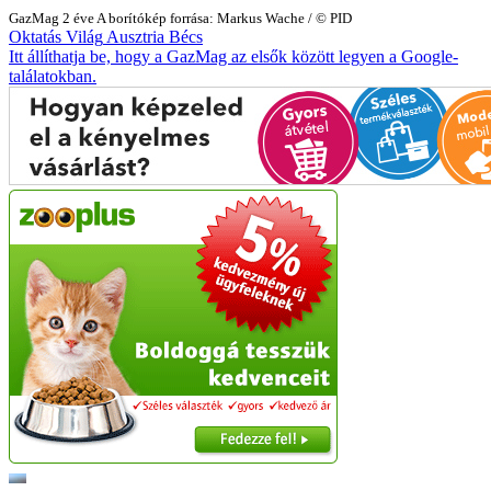
GazMag
2 éve
A borítókép forrása: Markus Wache / © PID
Oktatás
Világ
Ausztria
Bécs
Itt állíthatja be, hogy a GazMag az elsők között legyen a Google-
találatokban.