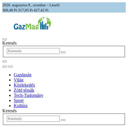
2026. augusztus 8., szombat – László
366,40 Ft
317,95 Ft
427,42 Ft
Keresés
Gazdaság
Világ
Közlekedés
Zöld témák
Tech-Tudomány
Sport
Kultúra
Keresés