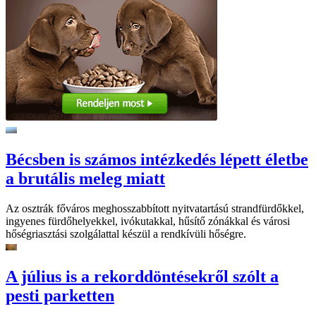
Bécsben is számos intézkedés lépett életbe
a brutális meleg miatt
Az osztrák főváros meghosszabbított nyitvatartású strandfürdőkkel,
ingyenes fürdőhelyekkel, ivókutakkal, hűsítő zónákkal és városi
hőségriasztási szolgálattal készül a rendkívüli hőségre.
A július is a rekorddöntésekről szólt a
pesti parketten