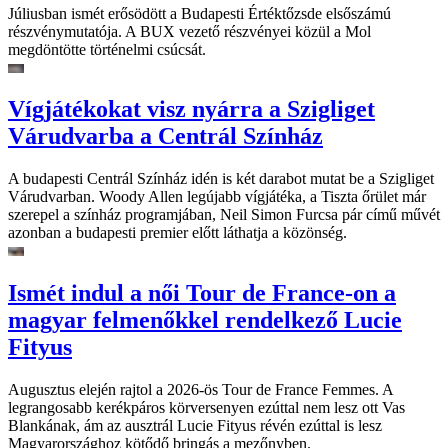
Júliusban ismét erősödött a Budapesti Értéktőzsde elsőszámú
részvénymutatója. A BUX vezető részvényei közül a Mol
megdöntötte történelmi csúcsát.
Vígjátékokat visz nyárra a Szigliget
Várudvarba a Centrál Színház
A budapesti Centrál Színház idén is két darabot mutat be a Szigliget
Várudvarban. Woody Allen legújabb vígjátéka, a Tiszta őrület már
szerepel a színház programjában, Neil Simon Furcsa pár című művét
azonban a budapesti premier előtt láthatja a közönség.
Ismét indul a női Tour de France-on a
magyar felmenőkkel rendelkező Lucie
Fityus
Augusztus elején rajtol a 2026-ös Tour de France Femmes. A
legrangosabb kerékpáros körversenyen ezúttal nem lesz ott Vas
Blankának, ám az ausztrál Lucie Fityus révén ezúttal is lesz
Magyarországhoz kötődő bringás a mezőnyben.