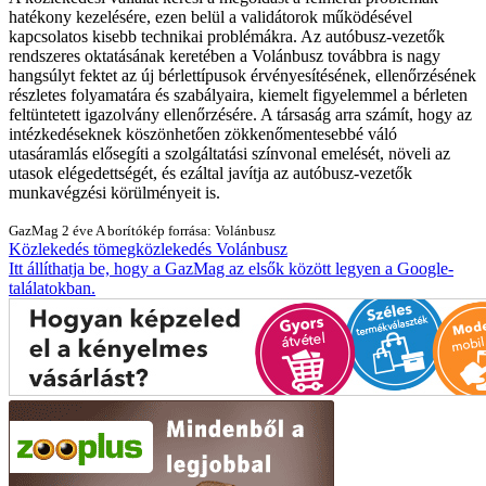
hatékony kezelésére, ezen belül a validátorok működésével
kapcsolatos kisebb technikai problémákra. Az autóbusz-vezetők
rendszeres oktatásának keretében a Volánbusz továbbra is nagy
hangsúlyt fektet az új bérlettípusok érvényesítésének, ellenőrzésének
részletes folyamatára és szabályaira, kiemelt figyelemmel a bérleten
feltüntetett igazolvány ellenőrzésére. A társaság arra számít, hogy az
intézkedéseknek köszönhetően zökkenőmentesebbé váló
utasáramlás elősegíti a szolgáltatási színvonal emelését, növeli az
utasok elégedettségét, és ezáltal javítja az autóbusz-vezetők
munkavégzési körülményeit is.
GazMag
2 éve
A borítókép forrása: Volánbusz
Közlekedés
tömegközlekedés
Volánbusz
Itt állíthatja be, hogy a GazMag az elsők között legyen a Google-
találatokban.