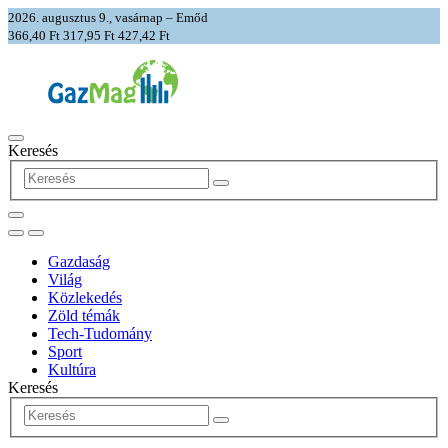
2026. augusztus 9., vasárnap – Emőd
366,40 Ft
317,95 Ft
427,42 Ft
Keresés
Gazdaság
Világ
Közlekedés
Zöld témák
Tech-Tudomány
Sport
Kultúra
Keresés