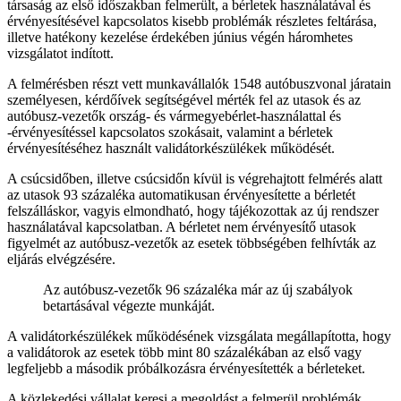
társaság az első időszakban felmerült, a bérletek használatával és
érvényesítésével kapcsolatos kisebb problémák részletes feltárása,
illetve hatékony kezelése érdekében június végén háromhetes
vizsgálatot indított.
A felmérésben részt vett munkavállalók 1548 autóbuszvonal járatain
személyesen, kérdőívek segítségével mérték fel az utasok és az
autóbusz-vezetők ország- és vármegyebérlet-használattal és
-érvényesítéssel kapcsolatos szokásait, valamint a bérletek
érvényesítéséhez használt validátorkészülékek működését.
A csúcsidőben, illetve csúcsidőn kívül is végrehajtott felmérés alatt
az utasok 93 százaléka automatikusan érvényesítette a bérletét
felszálláskor, vagyis elmondható, hogy tájékozottak az új rendszer
használatával kapcsolatban. A bérletet nem érvényesítő utasok
figyelmét az autóbusz-vezetők az esetek többségében felhívták az
eljárás elvégzésére.
Az autóbusz-vezetők 96 százaléka már az új szabályok
betartásával végezte munkáját.
A validátorkészülékek működésének vizsgálata megállapította, hogy
a validátorok az esetek több mint 80 százalékában az első vagy
legfeljebb a második próbálkozásra érvényesítették a bérleteket.
A közlekedési vállalat keresi a megoldást a felmerül problémák