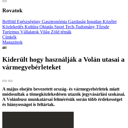
Rovatok
Belföld
Egészségügy
Gasztronómia
Gazdaság
Ingatlan
Közélet
Közlekedés
Kultúra
Oktatás
Sport
Tech-Tudomány
Tőzsde
Turizmus
Vállalatok
Világ
Zöld témák
Címkék
Magazinok
Kiderült hogy használják a Volán utasai a
vármegyebérleteket
A május elsején bevezetett ország- és vármegyebérletek miatt
módosultak a tömegközlekedésen utazók jegyvásárlási szokásai.
A Volánbusz munkatársai felmérésük során több érdekességet
és hiányosságot is feltártak.