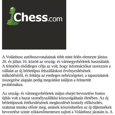
A Volánbusz autóbuszvonalainak több mint felén elemezte június
26. és július 16. között az ország- és vármegyebérletek használatát.
A felmérés elsődleges célja az volt, hogy információkat szerezzen a
vállalat az új bérlettípus felszálláskori érvényesítésének
működéséről, és feltárja az esetleges nehézségeket, a tapasztalatok
összegzése alapján pedig megoldást találjon a felmerült
problémákra.
Az ország- és vármegyebérletek május elsejei bevezetése fontos
újítás volt a hazai személyszállítási közszolgáltatás életében. Az új
bérlettípusok értékesítésének megkezdését komoly előkészítés,
szakmai munka előzte meg, aminek köszönhetően az új díjtermékek
bevezetése szinte zökkenőmentesen zajlott a Volánbusz járatain is. A