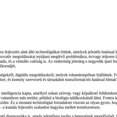
atos fejlesztés alatt álló technológiákat értünk, amelyek jelentős hatássa
vatív megoldásokat nyújtani meglévő problémákra, és/vagy teljesen új l
ás, és a virtuális valóság is. Az emberiség jelenleg a negyedik ipari f
ékrendjét.
etőségekről, digitális megoldásokról, melyek rohamtempóban fejlődnek.
kre, és komoly szervezeti és társadalmi transzformációs hatással bírnak
intelligencia kapta, amellyel sokan szöveg- vagy képalkotó felületeken
 valamilyen más terület, például a biológia találkozásánál látni. Fonto
ülni. Ez a mostani technológiai forradalom viszont az olyan gyors, ho
 – a kutatás fejlesztés szabadon hagyása mellett természetesen.
alkotó diagnosztika is, amely jelentősen javítja a betegségek megelőzé