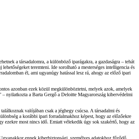
l lehetnek a társadalomra, a különböző iparágakra, a gazdaságra – tehát
ehetőségeket teremteni. Ide sorolható a mesterséges intelligencia és
orradalomban él, ami ugyanúgy hatással lesz rá, ahogy az előző ipari
 Fontos azonban ezek közül megkülönböztetni, melyek azok, amelyek
– nyilatkozta a Barta Gergő a Deloitte Magyarország kibervédelmi
 találkoznak valójában csak a jéghegy csúcsa. A társadalmi és
s különbség a korábbi ipari forradalmakhoz képest, hogy az előzőekre
gy ezekre most nincs idő. Emiatt vélekedik úgy sok szakértő, hogy az
sét. Ugyanakkor ennek kiberbiztonsági, személyes adatokhoz fűződő