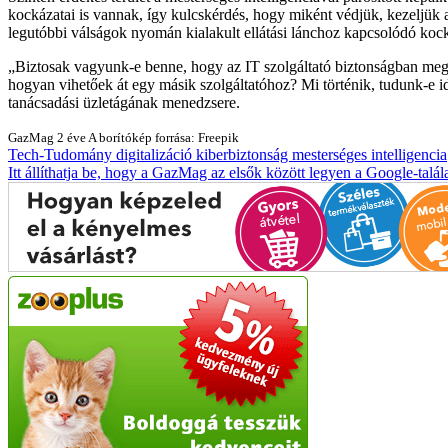
kockázatai is vannak, így kulcskérdés, hogy miként védjük, kezeljük 
legutóbbi válságok nyomán kialakult ellátási lánchoz kapcsolódó koc
Biztosak vagyunk-e benne, hogy az IT szolgáltató biztonságban megőr
hogyan vihetőek át egy másik szolgáltatóhoz? Mi történik, tudunk-e id
tanácsadási üzletágának menedzsere.
GazMag
2 éve
A borítókép forrása: Freepik
Tech-Tudomány
digitalizáció
kiberbiztonság
mesterséges intelligencia
Itt állíthatja be, hogy a GazMag az elsők között legyen a Google-talál