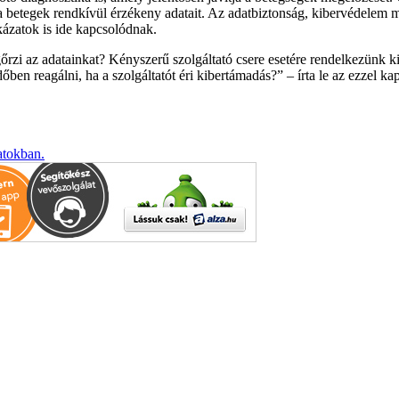
a betegek rendkívül érzékeny adatait. Az adatbiztonság, kibervédelem má
kázatok is ide kapcsolódnak.
zi az adatainkat? Kényszerű szolgáltató csere esetére rendelkezünk kil
őben reagálni, ha a szolgáltatót éri kibertámadás?
– írta le az ezzel k
atokban.