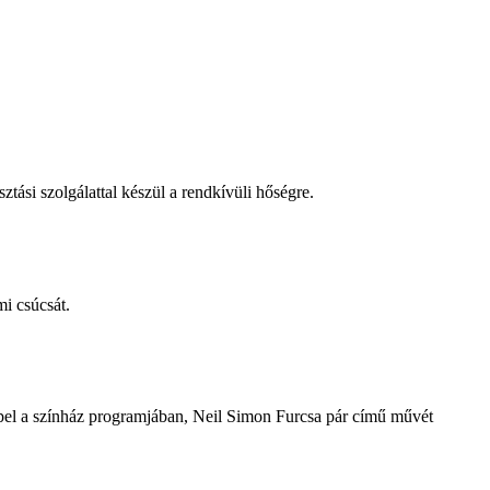
tási szolgálattal készül a rendkívüli hőségre.
i csúcsát.
repel a színház programjában, Neil Simon Furcsa pár című művét