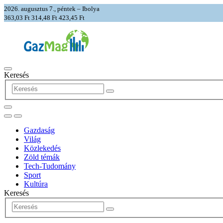
2026. augusztus 7., péntek – Ibolya
363,03 Ft
314,48 Ft
423,45 Ft
Keresés
Gazdaság
Világ
Közlekedés
Zöld témák
Tech-Tudomány
Sport
Kultúra
Keresés