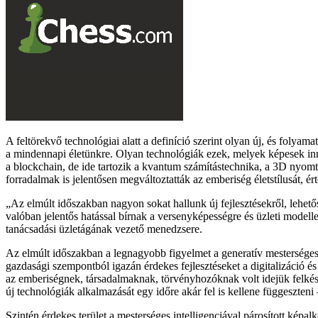
A feltörekvő technológiai alatt a definíció szerint olyan új, és folyam
a mindennapi életünkre. Olyan technológiák ezek, melyek képesek inno
a blockchain, de ide tartozik a kvantum számítástechnika, a 3D nyomtat
forradalmak is jelentősen megváltoztatták az emberiség életstílusát, ért
Az elmúlt időszakban nagyon sokat hallunk új fejlesztésekről, leh
valóban jelentős hatással bírnak a versenyképességre és üzleti modelle
tanácsadási üzletágának vezető menedzsere.
Az elmúlt időszakban a legnagyobb figyelmet a generatív mesterséges 
gazdasági szempontból igazán érdekes fejlesztéseket a digitalizáció és
az emberiségnek, társadalmaknak, törvényhozóknak volt idejük felkész
új technológiák alkalmazását egy időre akár fel is kellene függeszteni
Szintén érdekes terület a mesterséges intelligenciával párosított kép