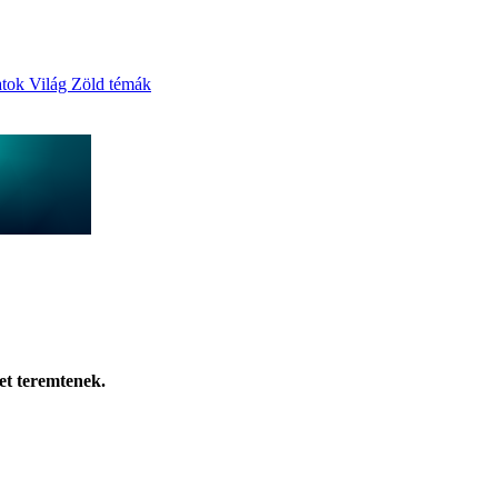
atok
Világ
Zöld témák
et teremtenek.