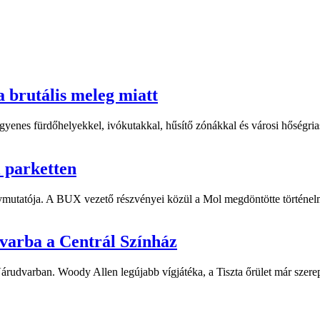
a brutális meleg miatt
yenes fürdőhelyekkel, ivókutakkal, hűsítő zónákkal és városi hőségriasz
i parketten
ymutatója. A BUX vezető részvényei közül a Mol megdöntötte történelm
dvarba a Centrál Színház
 Várudvarban. Woody Allen legújabb vígjátéka, a Tiszta őrület már sze