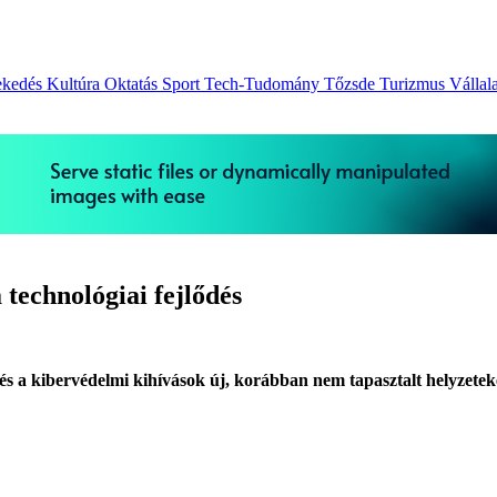
ekedés
Kultúra
Oktatás
Sport
Tech-Tudomány
Tőzsde
Turizmus
Vállal
 technológiai fejlődés
 és a kibervédelmi kihívások új, korábban nem tapasztalt helyzetek