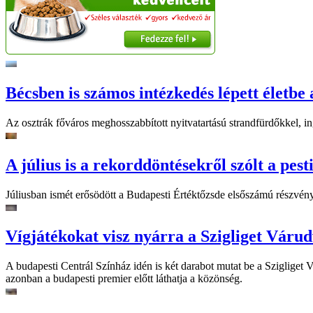
Bécsben is számos intézkedés lépett életbe 
Az osztrák főváros meghosszabbított nyitvatartású strandfürdőkkel, ing
A július is a rekorddöntésekről szólt a pest
Júliusban ismét erősödött a Budapesti Értéktőzsde elsőszámú részvén
Vígjátékokat visz nyárra a Szigliget Váru
A budapesti Centrál Színház idén is két darabot mutat be a Szigliget
azonban a budapesti premier előtt láthatja a közönség.