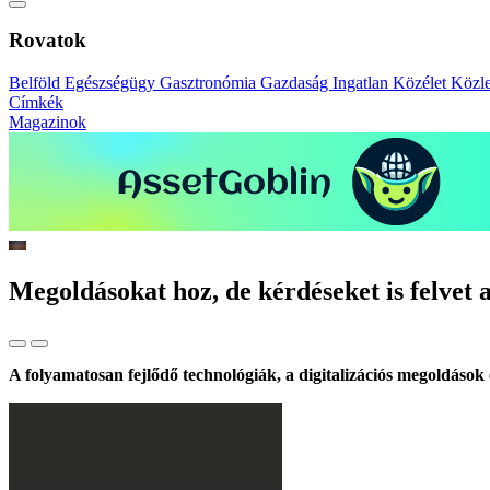
Rovatok
Belföld
Egészségügy
Gasztronómia
Gazdaság
Ingatlan
Közélet
Közl
Címkék
Magazinok
Megoldásokat hoz, de kérdéseket is felvet a
A folyamatosan fejlődő technológiák, a digitalizációs megoldások